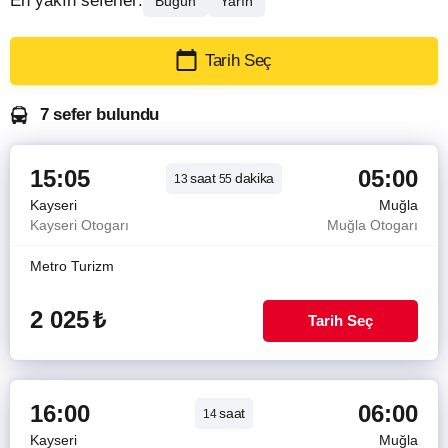
En yakın seferler:
Bugün
Yarın
Tarih Seç
7 sefer bulundu
15:05
05:00
saat
dakika
13
55
Kayseri
Muğla
Kayseri Otogarı
Muğla Otogarı
Metro Turizm
2 025
₺
Tarih Seç
16:00
06:00
saat
14
Kayseri
Muğla