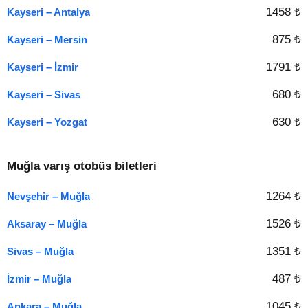
1458 ₺
Kayseri – Antalya
875 ₺
Kayseri – Mersin
1791 ₺
Kayseri – İzmir
680 ₺
Kayseri – Sivas
630 ₺
Kayseri – Yozgat
Muğla varış otobüs biletleri
1264 ₺
Nevşehir – Muğla
1526 ₺
Aksaray – Muğla
1351 ₺
Sivas – Muğla
487 ₺
İzmir – Muğla
1045 ₺
Ankara – Muğla