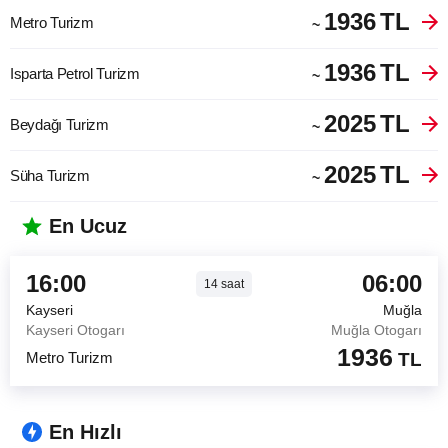
1936
TL
Metro Turizm
~
1936
TL
Isparta Petrol Turizm
~
2025
TL
Beydağı Turizm
~
2025
TL
Süha Turizm
~
En Ucuz
16:00
06:00
14
saat
Kayseri
Muğla
Kayseri Otogarı
Muğla Otogarı
1936
Metro Turizm
TL
En Hızlı