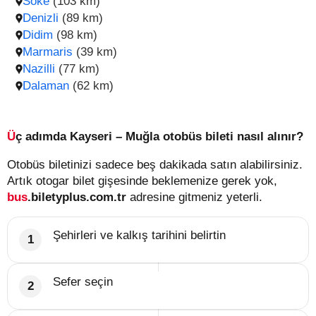
Söke
(103 km)
Denizli
(89 km)
Didim
(98 km)
Marmaris
(39 km)
Nazilli
(77 km)
Dalaman
(62 km)
Üç adımda Kayseri – Muğla otobüs bileti nasıl alınır?
Otobüs biletinizi sadece beş dakikada satın alabilirsiniz.
Artık otogar bilet gişesinde beklemenize gerek yok,
bus
.biletyplus.com.tr
adresine gitmeniz yeterli.
Şehirleri ve kalkış tarihini belirtin
Sefer seçin