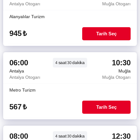
Antalya Otogarı
Muğla Otogarı
Alanyalılar Turizm
945
₺
Tarih Seç
06:00
10:30
saat
dakika
4
30
Antalya
Muğla
Antalya Otogarı
Muğla Otogarı
Metro Turizm
567
₺
Tarih Seç
08:00
12:30
saat
dakika
4
30