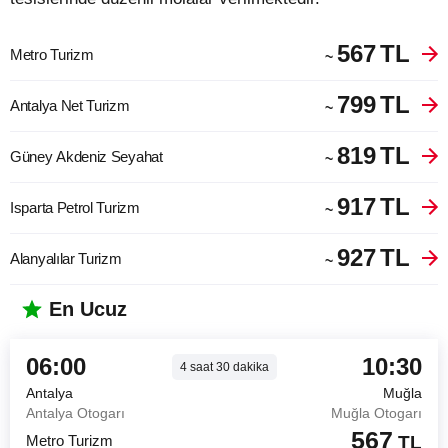
567
TL
Metro Turizm
~
799
TL
Antalya Net Turizm
~
819
TL
Güney Akdeniz Seyahat
~
917
TL
Isparta Petrol Turizm
~
927
TL
Alanyalılar Turizm
~
En Ucuz
06:00
10:30
4
saat
30
dakika
Antalya
Muğla
Antalya Otogarı
Muğla Otogarı
567
Metro Turizm
TL