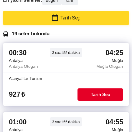
En yakın seferler:
Bugün
Yarın
Tarih Seç
19 sefer bulundu
00:30
04:25
saat
dakika
3
55
Antalya
Muğla
Antalya Otogarı
Muğla Otogarı
Alanyalılar Turizm
927
₺
Tarih Seç
01:00
04:55
saat
dakika
3
55
Antalya
Muğla