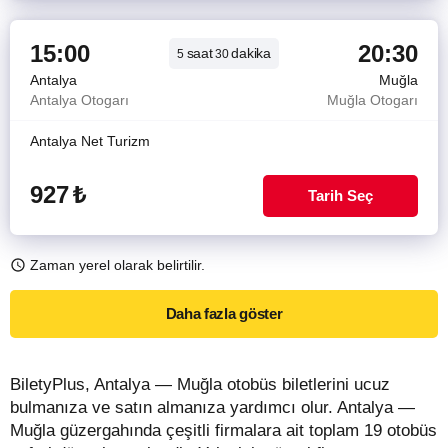
15:00
20:30
saat
dakika
5
30
Antalya
Muğla
Antalya Otogarı
Muğla Otogarı
Antalya Net Turizm
927
₺
Tarih Seç
Zaman yerel olarak belirtilir.
Daha fazla göster
BiletyPlus, Antalya — Muğla otobüs biletlerini ucuz
bulmanıza ve satın almanıza yardımcı olur. Antalya —
Muğla güzergahında çeşitli firmalara ait toplam 19 otobüs