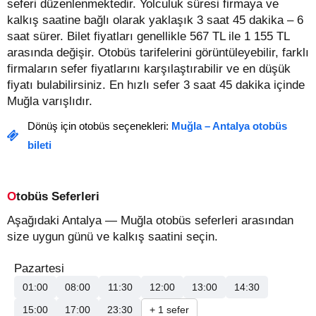
seferi düzenlenmektedir. Yolculuk süresi firmaya ve
kalkış saatine bağlı olarak yaklaşık 3 saat 45 dakika – 6
saat sürer.
Bilet fiyatları genellikle 567 TL ile 1 155 TL
arasında değişir.
Otobüs tarifelerini görüntüleyebilir, farklı
firmaların sefer fiyatlarını karşılaştırabilir ve en düşük
fiyatı bulabilirsiniz. En hızlı sefer 3 saat 45 dakika içinde
Muğla varışlıdır.
Dönüş için otobüs seçenekleri:
Muğla – Antalya otobüs
bileti
Otobüs Seferleri
Aşağıdaki Antalya — Muğla otobüs seferleri arasından
size uygun günü ve kalkış saatini seçin.
Pazartesi
01:00
08:00
11:30
12:00
13:00
14:30
15:00
17:00
23:30
+ 1 sefer