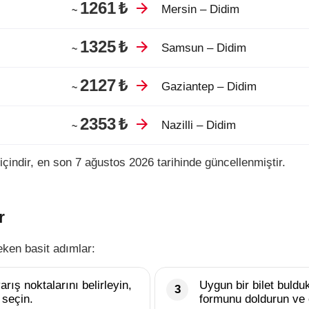
1261
₺
Mersin – Didim
~
1325
₺
Samsun – Didim
~
2127
₺
Gaziantep – Didim
~
2353
₺
Nazilli – Didim
~
içindir, en son 7 ağustos 2026 tarihinde güncellenmiştir.
r
eken basit adımlar:
rış noktalarını belirleyin,
Uygun bir bilet buld
 seçin.
formunu doldurun ve 