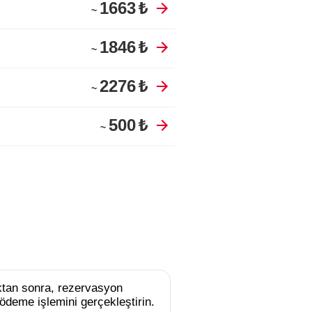
1663
₺
~
1846
₺
~
2276
₺
~
500
₺
~
uktan sonra, rezervasyon
ödeme işlemini gerçekleştirin.