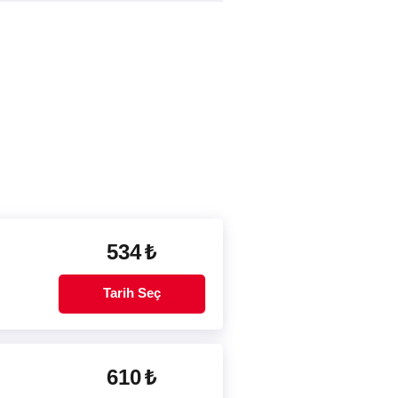
534
₺
Tarih Seç
610
₺