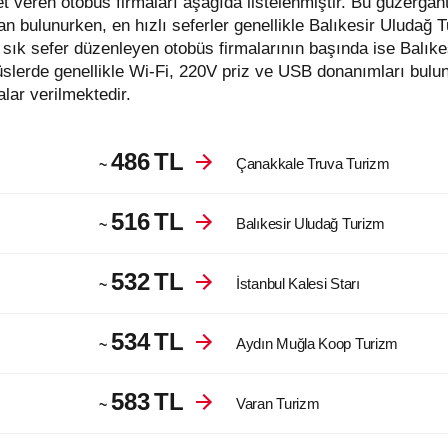
an bulunurken, en hızlı seferler genellikle Balıkesir Uludağ 
sık sefer düzenleyen otobüs firmalarının başında ise Balık
slerde genellikle Wi-Fi, 220V priz ve USB donanımları bulun
lar verilmektedir.
486
TL
Çanakkale Truva Turizm
~
516
TL
Balıkesir Uludağ Turizm
~
532
TL
İstanbul Kalesi Starı
~
534
TL
Aydın Muğla Koop Turizm
~
583
TL
Varan Turizm
~