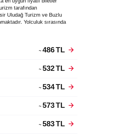
Turizm tarafından
esir Uludağ Turizm ve Buzlu
maktadır. Yolculuk sırasında
486
TL
~
532
TL
~
534
TL
~
573
TL
~
583
TL
~