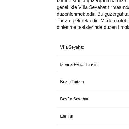
İzmir - Muğla güzergahında hizmet veren otobüs firmaları aşağıda listelenmiştir. Bu güzergahta en uygun fiyatlı biletler
genellikle Villa Seyahat firmasınd
düzenlenmektedir. Bu güzergahta 
Turizm gelmektedir. Modern otobü
dinlenme tesislerinde düzenli mola
Villa Seyahat
Isparta Petrol Turizm
Buzlu Turizm
Bosfor Seyahat
Efe Tur