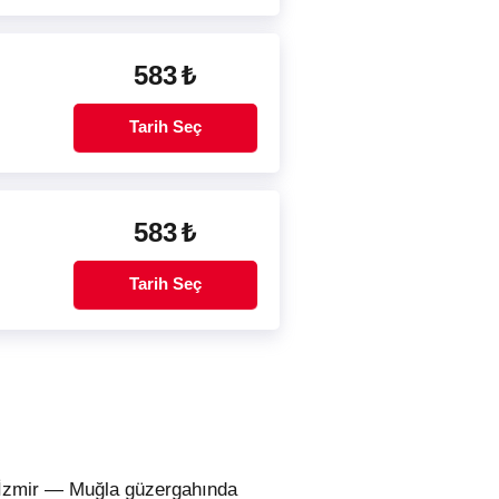
583
₺
Tarih Seç
583
₺
Tarih Seç
. İzmir — Muğla güzergahında