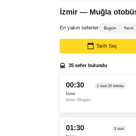
İzmir — Muğla otobüs b
En yakın seferler:
Bugün
Yarın
Tarih Seç
35 sefer bulundu
00:30
2
saat
30
dakika
İzmir
İzmir Otogarı
01:30
3
saat