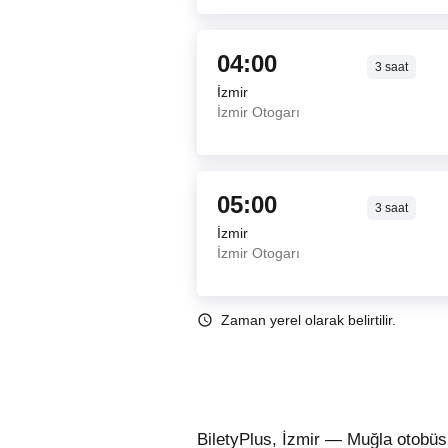
04:00
3
saat
İzmir
İzmir Otogarı
05:00
3
saat
İzmir
İzmir Otogarı
Zaman yerel olarak belirtilir.
BiletyPlus, İzmir — Muğla otobüs