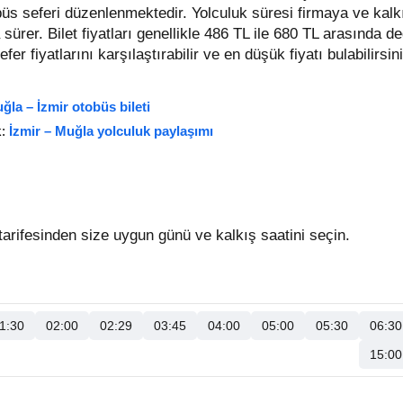
obüs seferi düzenlenmektedir. Yolculuk süresi firmaya ve kalk
 sürer.
Bilet fiyatları genellikle 486 TL ile 680 TL arasında de
sefer fiyatlarını karşılaştırabilir ve en düşük fiyatı bulabilirs
ğla – İzmir otobüs bileti
k:
İzmir – Muğla yolculuk paylaşımı
arifesinden size uygun günü ve kalkış saatini seçin.
1:30
02:00
02:29
03:45
04:00
05:00
05:30
06:30
15:00