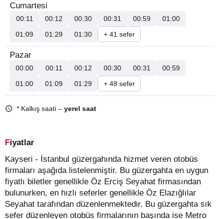
Cumartesi
00:11
00:12
00:30
00:31
00:59
01:00
01:09
01:29
01:30
+ 41 sefer
Pazar
00:00
00:11
00:12
00:30
00:31
00:59
01:00
01:09
01:29
+ 48 sefer
* Kalkış saati –
yerel saat
Fiyatlar
Kayseri - İstanbul güzergahında hizmet veren otobüs
firmaları aşağıda listelenmiştir. Bu güzergahta en uygun
fiyatlı biletler genellikle Öz Erciş Seyahat firmasından
bulunurken, en hızlı seferler genellikle Öz Elazığlılar
Seyahat tarafından düzenlenmektedir. Bu güzergahta sık
sefer düzenleyen otobüs firmalarının başında ise Metro