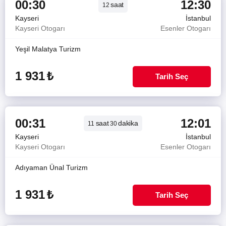
00:30
12:30
saat
12
Kayseri
İstanbul
Kayseri Otogarı
Esenler Otogarı
Yeşil Malatya Turizm
1 931
₺
Tarih Seç
00:31
12:01
saat
dakika
11
30
Kayseri
İstanbul
Kayseri Otogarı
Esenler Otogarı
Adıyaman Ünal Turizm
1 931
₺
Tarih Seç