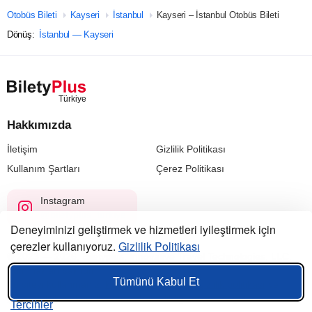
Otobüs Bileti
Kayseri
İstanbul
Kayseri – İstanbul Otobüs Bileti
Dönüş:
İstanbul — Kayseri
Hakkımızda
İletişim
Gizlilik Politikası
Kullanım Şartları
Çerez Politikası
Instagram
@biletyplus_turkiye
Deneyiminizi geliştirmek ve hizmetleri iyileştirmek için
çerezler kullanıyoruz.
Gizlilik Politikası
© 2023 — 2026, Biletyplus, Innovative Travel Technologies, LLC.
Tüm hakları saklıdır.
Tümünü Kabul Et
Bu siteyi kullanmanız,
kullanıcı sözleşmesi
,
gizlilik politikası
ve
çerez politikası
koşullarının kabul edildiği anlamına gelir.
Tercihler