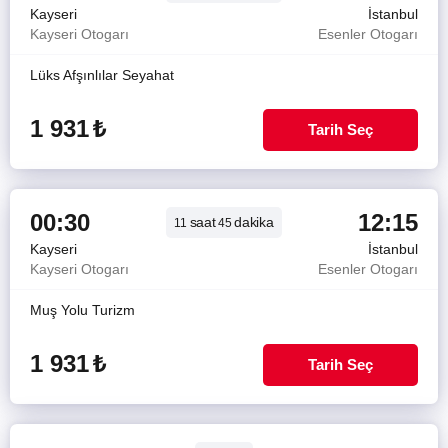
Kayseri
İstanbul
Kayseri Otogarı
Esenler Otogarı
Lüks Afşınlılar Seyahat
1 931
₺
Tarih Seç
00:30
12:15
saat
dakika
11
45
Kayseri
İstanbul
Kayseri Otogarı
Esenler Otogarı
Muş Yolu Turizm
1 931
₺
Tarih Seç