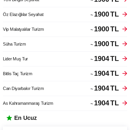
~
1900
TL
Öz Elazığlılar Seyahat
~
1900
TL
Vip Malatyalılar Turizm
~
1900
TL
Süha Turizm
~
1904
TL
Lider Muş Tur
~
1904
TL
Bitlis Taç Turizm
~
1904
TL
Can Diyarbakır Turizm
~
1904
TL
As Kahramanmaraş Turizm
~
En Ucuz