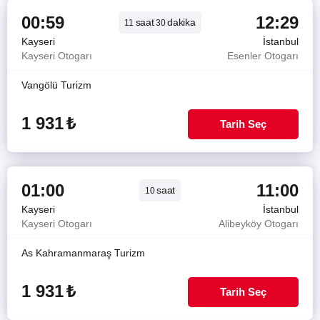
00:59
12:29
saat
dakika
11
30
Kayseri
İstanbul
Kayseri Otogarı
Esenler Otogarı
Vangölü Turizm
1 931
₺
Tarih Seç
01:00
11:00
saat
10
Kayseri
İstanbul
Kayseri Otogarı
Alibeyköy Otogarı
As Kahramanmaraş Turizm
1 931
₺
Tarih Seç