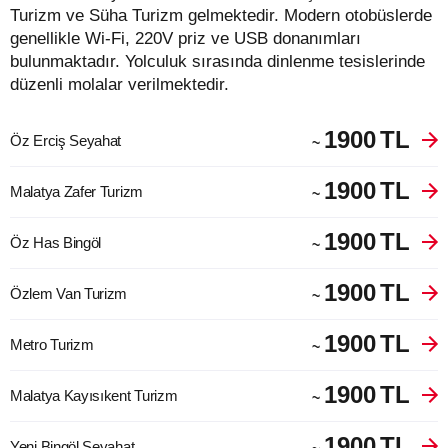
Turizm ve Süha Turizm gelmektedir. Modern otobüslerde
genellikle Wi-Fi, 220V priz ve USB donanımları
bulunmaktadır. Yolculuk sırasında dinlenme tesislerinde
düzenli molalar verilmektedir.
1900
TL
Öz Erciş Seyahat
~
1900
TL
Malatya Zafer Turizm
~
1900
TL
Öz Has Bingöl
~
1900
TL
Özlem Van Turizm
~
1900
TL
Metro Turizm
~
1900
TL
Malatya Kayısıkent Turizm
~
1900
TL
Yeni Bingöl Seyahat