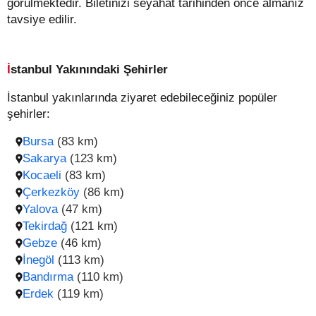
görülmektedir. Biletinizi seyahat tarihinden önce almanız
tavsiye edilir.
İstanbul Yakınındaki Şehirler
İstanbul yakınlarında ziyaret edebileceğiniz popüler
şehirler:
Bursa
(83 km)
Sakarya
(123 km)
Kocaeli
(83 km)
Çerkezköy
(86 km)
Yalova
(47 km)
Tekirdağ
(121 km)
Gebze
(46 km)
İnegöl
(113 km)
Bandırma
(110 km)
Erdek
(119 km)