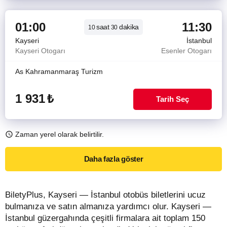
01:00
11:30
saat
dakika
10
30
Kayseri
İstanbul
Kayseri Otogarı
Esenler Otogarı
As Kahramanmaraş Turizm
1 931
₺
Tarih Seç
Zaman yerel olarak belirtilir.
Daha fazla göster
BiletyPlus, Kayseri — İstanbul otobüs biletlerini ucuz
bulmanıza ve satın almanıza yardımcı olur. Kayseri —
İstanbul güzergahında çeşitli firmalara ait toplam 150