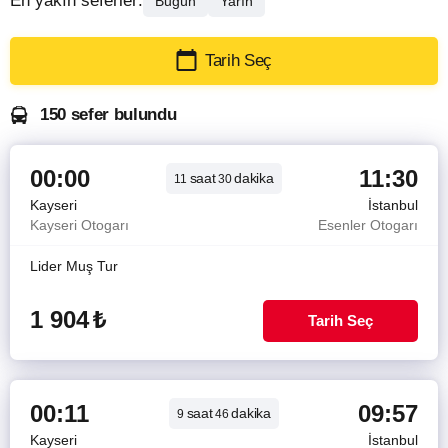
En yakın seferler:
Bugün
Yarın
Tarih Seç
150 sefer bulundu
00:00
11:30
saat
dakika
11
30
Kayseri
İstanbul
Kayseri Otogarı
Esenler Otogarı
Lider Muş Tur
1 904
₺
Tarih Seç
00:11
09:57
saat
dakika
9
46
Kayseri
İstanbul