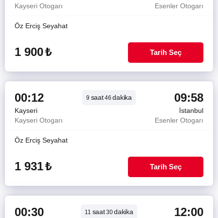
Kayseri Otogarı
Esenler Otogarı
Öz Erciş Seyahat
1 900
₺
Tarih Seç
00:12
09:58
saat
dakika
9
46
Kayseri
İstanbul
Kayseri Otogarı
Esenler Otogarı
Öz Erciş Seyahat
1 931
₺
Tarih Seç
00:30
12:00
saat
dakika
11
30