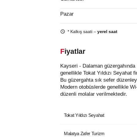
Pazar
* Kalkış saati –
yerel saat
Fiyatlar
Kayseri - Dalaman güzergahında hizmet veren otobüs firmaları aşağıda listelenmiştir. Bu güzergahta en uygun fiyatlı biletler
genellikle Tokat Yıldızı Seyahat 
Bu güzergahta sık sefer düzenley
Modern otobüslerde genellikle Wi
düzenli molalar verilmektedir.
Tokat Yıldızı Seyahat
Malatya Zafer Turizm