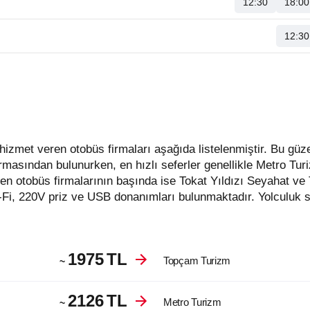
12:30
18:00
12:30
firmasından bulunurken, en hızlı seferler genellikle Metro Tu
en otobüs firmalarının başında ise Tokat Yıldızı Seyahat v
-Fi, 220V priz ve USB donanımları bulunmaktadır. Yolculuk s
1975
TL
Topçam Turizm
~
2126
TL
Metro Turizm
~