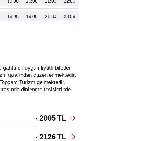
19:00
20:00
21:00
22:00
18:00
19:00
21:30
23:59
rizm tarafından düzenlenmektedir.
e Topçam Turizm gelmektedir.
ırasında dinlenme tesislerinde
2005
TL
~
2126
TL
~