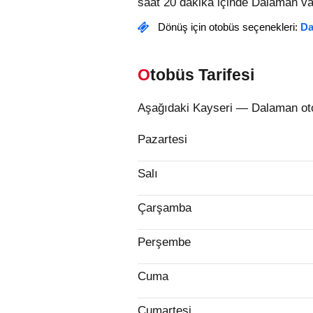
saat 20 dakika içinde Dalaman var
Dönüş için otobüs seçenekleri:
Da
Otobüs Tarifesi
Aşağıdaki Kayseri — Dalaman otob
Pazartesi
Salı
Çarşamba
Perşembe
Cuma
Cumartesi