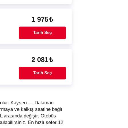
1 975
₺
Tarih Seç
2 081
₺
Tarih Seç
ı olur. Kayseri — Dalaman
irmaya ve kalkış saatine bağlı
TL arasında değişir.
Otobüs
bulabilirsiniz. En hızlı sefer 12