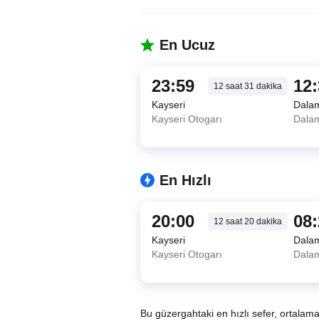
En Ucuz
23:59
12
12
saat
31
dakika
Kayseri
Dala
Kayseri Otogarı
Dalam
En Hızlı
20:00
08
12
saat
20
dakika
Kayseri
Dala
Kayseri Otogarı
Dalam
Bu güzergahtaki en hızlı sefer, ortalam