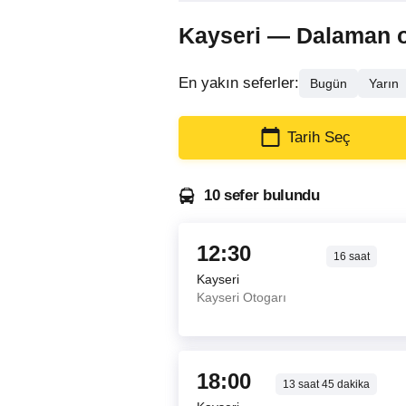
Kayseri — Dalaman oto
En yakın seferler:
Bugün
Yarın
Tarih Seç
10 sefer bulundu
12:30
16
saat
Kayseri
Kayseri Otogarı
18:00
13
saat
45
dakika