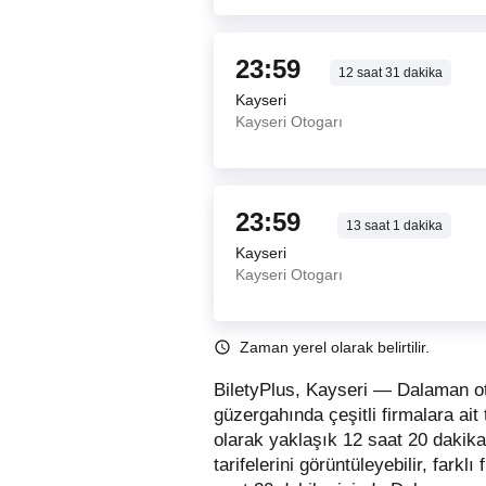
23:59
12
saat
31
dakika
Kayseri
Kayseri Otogarı
23:59
13
saat
1
dakika
Kayseri
Kayseri Otogarı
Zaman yerel olarak belirtilir.
BiletyPlus, Kayseri — Dalaman ot
güzergahında çeşitli firmalara ai
olarak yaklaşık 12 saat 20 dakika
tarifelerini görüntüleyebilir, farklı