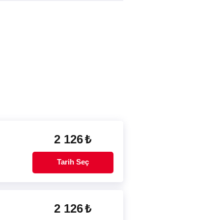
2 126
₺
Tarih Seç
2 126
₺