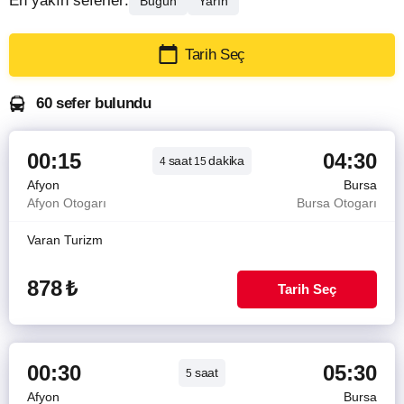
En yakın seferler:
Bugün
Yarın
Tarih Seç
60 sefer bulundu
00:15
04:30
saat
dakika
4
15
Afyon
Bursa
Afyon Otogarı
Bursa Otogarı
Varan Turizm
878
₺
Tarih Seç
00:30
05:30
saat
5
Afyon
Bursa