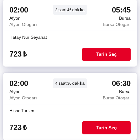
02:00
05:45
saat
dakika
3
45
Afyon
Bursa
Afyon Otogarı
Bursa Otogarı
Hatay Nur Seyahat
723
₺
Tarih Seç
02:00
06:30
saat
dakika
4
30
Afyon
Bursa
Afyon Otogarı
Bursa Otogarı
Hisar Turizm
723
₺
Tarih Seç