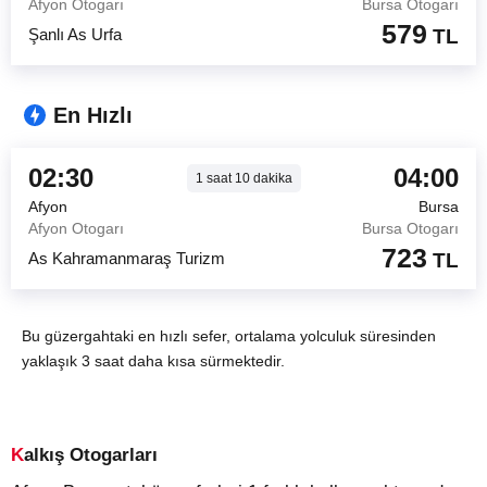
Afyon Otogarı
Bursa Otogarı
579
Şanlı As Urfa
TL
En Hızlı
02:30
04:00
1
saat
10
dakika
Afyon
Bursa
Afyon Otogarı
Bursa Otogarı
723
As Kahramanmaraş Turizm
TL
Bu güzergahtaki en hızlı sefer, ortalama yolculuk süresinden
yaklaşık 3 saat daha kısa sürmektedir.
Kalkış Otogarları