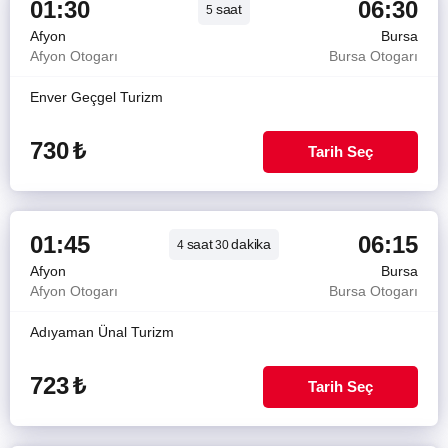
01:30
06:30
saat
5
Afyon
Bursa
Afyon Otogarı
Bursa Otogarı
Enver Geçgel Turizm
730
₺
Tarih Seç
01:45
06:15
saat
dakika
4
30
Afyon
Bursa
Afyon Otogarı
Bursa Otogarı
Adıyaman Ünal Turizm
723
₺
Tarih Seç