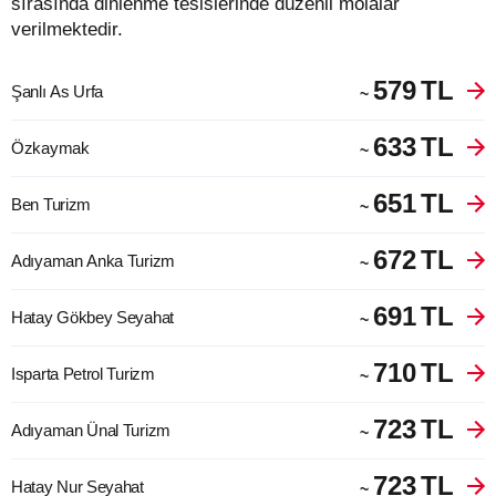
sırasında dinlenme tesislerinde düzenli molalar
verilmektedir.
579
TL
Şanlı As Urfa
~
633
TL
Özkaymak
~
651
TL
Ben Turizm
~
672
TL
Adıyaman Anka Turizm
~
691
TL
Hatay Gökbey Seyahat
~
710
TL
Isparta Petrol Turizm
~
723
TL
Adıyaman Ünal Turizm
~
723
TL
Hatay Nur Seyahat
~