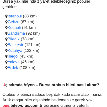
Bursa yakınlarında ziyaret edebileceğiniz popüler
şehirler:
İstanbul
(83 km)
Gebze
(67 km)
Kocaeli
(91 km)
Bandırma
(92 km)
Bilecik
(78 km)
Balıkesir
(121 km)
Kütahya
(122 km)
İnegöl
(43 km)
Yalova
(45 km)
Erdek
(108 km)
Üç adımda Afyon – Bursa otobüs bileti nasıl alınır?
Otobüs biletinizi sadece beş dakikada satın alabilirsiniz.
Artık otogar bilet gişesinde beklemenize gerek yok,
bus
.biletyplus.com.tr
adresine gitmeniz yeterli.