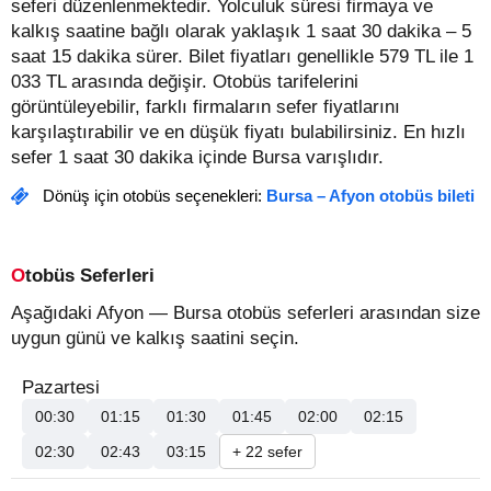
seferi düzenlenmektedir. Yolculuk süresi firmaya ve
kalkış saatine bağlı olarak yaklaşık 1 saat 30 dakika – 5
saat 15 dakika sürer.
Bilet fiyatları genellikle 579 TL ile 1
033 TL arasında değişir.
Otobüs tarifelerini
görüntüleyebilir, farklı firmaların sefer fiyatlarını
karşılaştırabilir ve en düşük fiyatı bulabilirsiniz. En hızlı
sefer 1 saat 30 dakika içinde Bursa varışlıdır.
Dönüş için otobüs seçenekleri:
Bursa – Afyon otobüs bileti
Otobüs Seferleri
Aşağıdaki Afyon — Bursa otobüs seferleri arasından size
uygun günü ve kalkış saatini seçin.
Pazartesi
00:30
01:15
01:30
01:45
02:00
02:15
02:30
02:43
03:15
+ 22 sefer