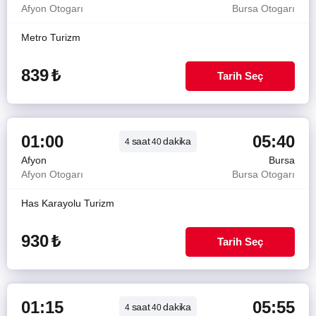
Afyon Otogarı
Bursa Otogarı
Metro Turizm
839
₺
Tarih Seç
01:00
05:40
saat
dakika
4
40
Afyon
Bursa
Afyon Otogarı
Bursa Otogarı
Has Karayolu Turizm
930
₺
Tarih Seç
01:15
05:55
saat
dakika
4
40