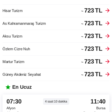
723
TL
Hisar Turizm
~
723
TL
As Kahramanmaraş Turizm
~
723
TL
Aksu Turizm
~
723
TL
Özlem Cizre Nuh
~
723
TL
Martur Turizm
~
723
TL
Güney Akdeniz Seyahat
~
En Ucuz
07:30
11:40
4
saat
10
dakika
Afyon
Bursa