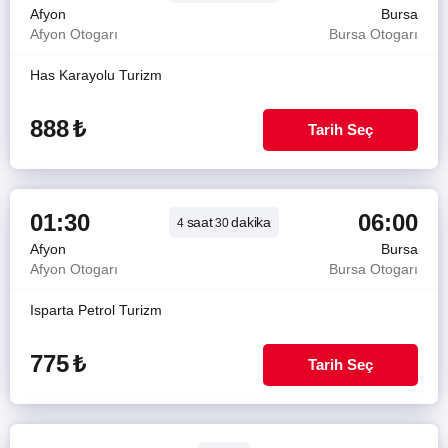
Afyon
Bursa
Afyon Otogarı
Bursa Otogarı
Has Karayolu Turizm
888
₺
Tarih Seç
01:30
06:00
saat
dakika
4
30
Afyon
Bursa
Afyon Otogarı
Bursa Otogarı
Isparta Petrol Turizm
775
₺
Tarih Seç