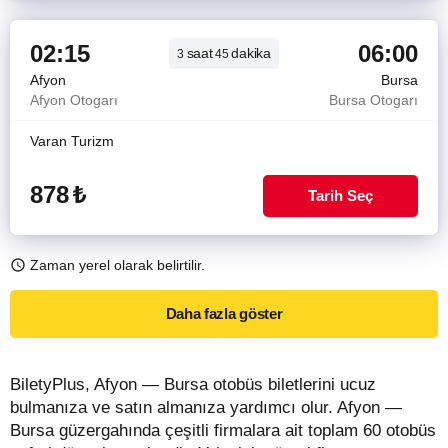
02:15
06:00
saat
dakika
3
45
Afyon
Bursa
Afyon Otogarı
Bursa Otogarı
Varan Turizm
878
₺
Tarih Seç
Zaman yerel olarak belirtilir.
Daha fazla göster
BiletyPlus, Afyon — Bursa otobüs biletlerini ucuz
bulmanıza ve satın almanıza yardımcı olur. Afyon —
Bursa güzergahında çeşitli firmalara ait toplam 60 otobüs