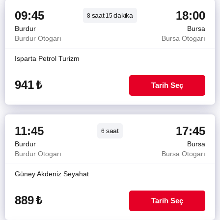
09:45
18:00
saat
dakika
8
15
Burdur
Bursa
Burdur Otogarı
Bursa Otogarı
Isparta Petrol Turizm
941
₺
Tarih Seç
11:45
17:45
saat
6
Burdur
Bursa
Burdur Otogarı
Bursa Otogarı
Güney Akdeniz Seyahat
889
₺
Tarih Seç