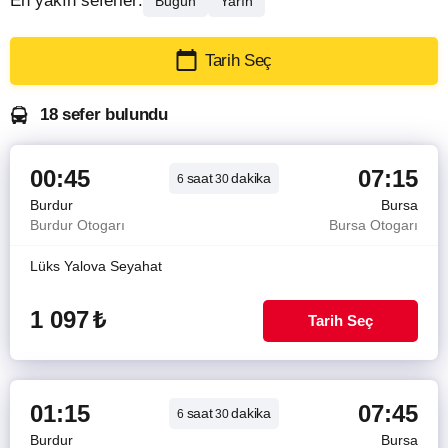
En yakın seferler:
Bugün
Yarın
Tarih Seç
18 sefer bulundu
00:45
07:15
saat
dakika
6
30
Burdur
Bursa
Burdur Otogarı
Bursa Otogarı
Lüks Yalova Seyahat
1 097
₺
Tarih Seç
01:15
07:45
saat
dakika
6
30
Burdur
Bursa