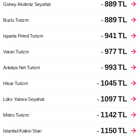
889
TL
Güney Akdeniz Seyahat
~
889
TL
Buzlu Turizm
~
941
TL
Isparta Petrol Turizm
~
977
TL
Varan Turizm
~
993
TL
Antalya Net Turizm
~
1045
TL
Hisar Turizm
~
1097
TL
Lüks Yalova Seyahat
~
1142
TL
Metro Turizm
~
1150
TL
İstanbul Kalesi Starı
~