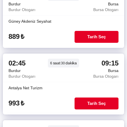
Burdur
Bursa
Burdur Otogarı
Bursa Otogarı
Güney Akdeniz Seyahat
889
₺
Tarih Seç
02:45
09:15
saat
dakika
6
30
Burdur
Bursa
Burdur Otogarı
Bursa Otogarı
Antalya Net Turizm
993
₺
Tarih Seç