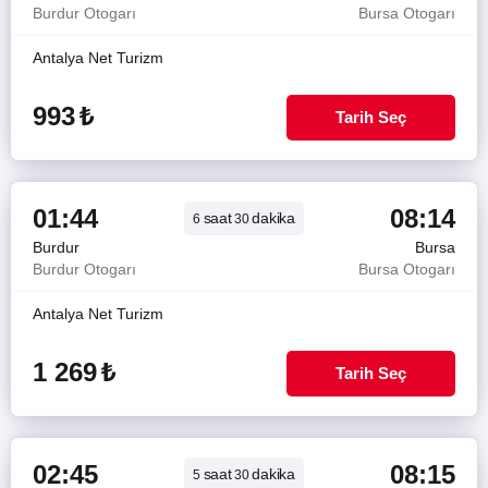
Burdur Otogarı
Bursa Otogarı
Antalya Net Turizm
993
₺
Tarih Seç
01:44
08:14
saat
dakika
6
30
Burdur
Bursa
Burdur Otogarı
Bursa Otogarı
Antalya Net Turizm
1 269
₺
Tarih Seç
02:45
08:15
saat
dakika
5
30