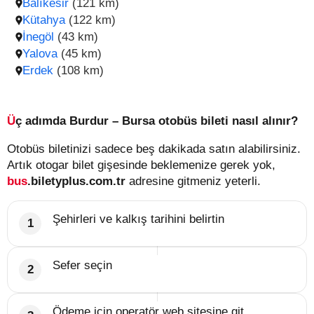
Balıkesir
(121 km)
Kütahya
(122 km)
İnegöl
(43 km)
Yalova
(45 km)
Erdek
(108 km)
Üç adımda Burdur – Bursa otobüs bileti nasıl alınır?
Otobüs biletinizi sadece beş dakikada satın alabilirsiniz.
Artık otogar bilet gişesinde beklemenize gerek yok,
bus
.biletyplus.com.tr
adresine gitmeniz yeterli.
Şehirleri ve kalkış tarihini belirtin
Sefer seçin
Ödeme için operatör web sitesine git