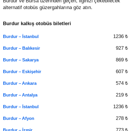
Burdur ve Bursa üzerinden geçen, ilginizi çekebilecek
alternatif otobüs güzergahlarına göz atın.
Burdur kalkış otobüs biletleri
1236 ₺
Burdur – İstanbul
927 ₺
Burdur – Balıkesir
869 ₺
Burdur – Sakarya
607 ₺
Burdur – Eskişehir
574 ₺
Burdur – Ankara
219 ₺
Burdur – Antalya
1236 ₺
Burdur – İstanbul
278 ₺
Burdur – Afyon
773 ₺
Burdur – İzmir