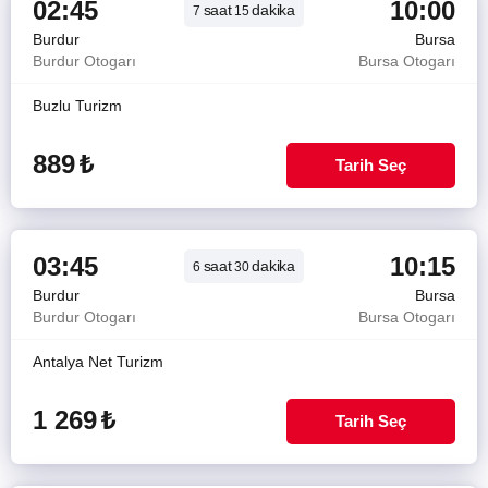
02:45
10:00
saat
dakika
7
15
Burdur
Bursa
Burdur Otogarı
Bursa Otogarı
Buzlu Turizm
889
₺
Tarih Seç
03:45
10:15
saat
dakika
6
30
Burdur
Bursa
Burdur Otogarı
Bursa Otogarı
Antalya Net Turizm
1 269
₺
Tarih Seç