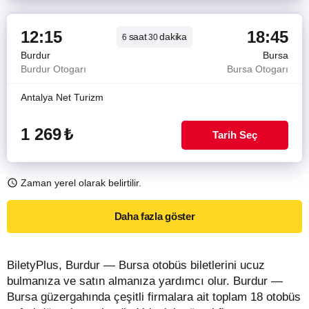
12:15
18:45
saat
dakika
6
30
Burdur
Bursa
Burdur Otogarı
Bursa Otogarı
Antalya Net Turizm
1 269
₺
Tarih Seç
Zaman yerel olarak belirtilir.
Daha fazla göster
BiletyPlus, Burdur — Bursa otobüs biletlerini ucuz
bulmanıza ve satın almanıza yardımcı olur. Burdur —
Bursa güzergahında çeşitli firmalara ait toplam 18 otobüs