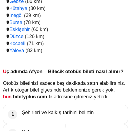
Gebze
(86 km)
Kütahya
(80 km)
İnegöl
(39 km)
Bursa
(78 km)
Eskişehir
(60 km)
Düzce
(126 km)
Kocaeli
(71 km)
Yalova
(82 km)
Üç adımda Afyon – Bilecik otobüs bileti nasıl alınır?
Otobüs biletinizi sadece beş dakikada satın alabilirsiniz.
Artık otogar bilet gişesinde beklemenize gerek yok,
bus
.biletyplus.com.tr
adresine gitmeniz yeterli.
Şehirleri ve kalkış tarihini belirtin