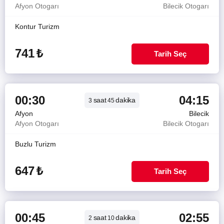
Afyon Otogarı
Bilecik Otogarı
Kontur Turizm
741
₺
Tarih Seç
00:30
04:15
saat
dakika
3
45
Afyon
Bilecik
Afyon Otogarı
Bilecik Otogarı
Buzlu Turizm
647
₺
Tarih Seç
00:45
02:55
saat
dakika
2
10