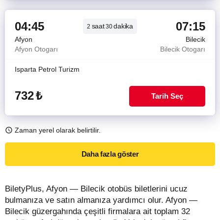
04:45
07:15
saat
dakika
2
30
Afyon
Bilecik
Afyon Otogarı
Bilecik Otogarı
Isparta Petrol Turizm
732
₺
Tarih Seç
Zaman yerel olarak belirtilir.
Daha fazla göster
BiletyPlus, Afyon — Bilecik otobüs biletlerini ucuz
bulmanıza ve satın almanıza yardımcı olur. Afyon —
Bilecik güzergahında çeşitli firmalara ait toplam 32