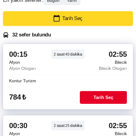
En yakın seferler:
Bugün
Yarın
Tarih Seç
32 sefer bulundu
00:15
02:55
saat
dakika
2
40
Afyon
Bilecik
Afyon Otogarı
Bilecik Otogarı
Kontur Turizm
784
₺
Tarih Seç
00:30
02:55
saat
dakika
2
25
Afyon
Bilecik