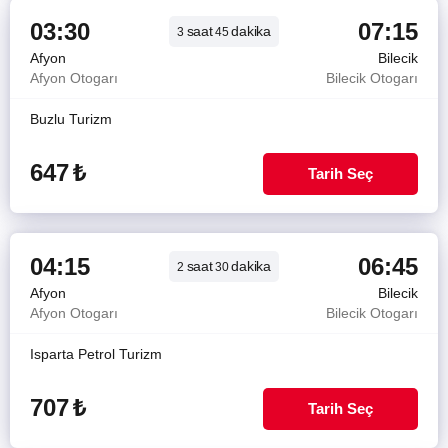
03:30
07:15
saat
dakika
3
45
Afyon
Bilecik
Afyon Otogarı
Bilecik Otogarı
Buzlu Turizm
647
₺
Tarih Seç
04:15
06:45
saat
dakika
2
30
Afyon
Bilecik
Afyon Otogarı
Bilecik Otogarı
Isparta Petrol Turizm
707
₺
Tarih Seç