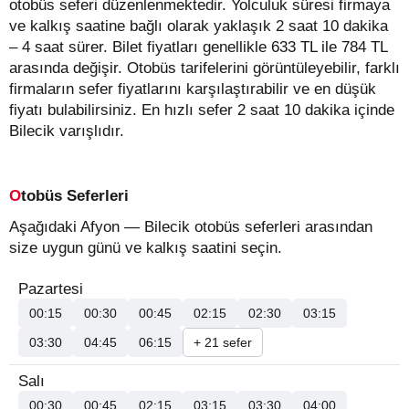
otobüs seferi düzenlenmektedir. Yolculuk süresi firmaya
ve kalkış saatine bağlı olarak yaklaşık 2 saat 10 dakika
– 4 saat sürer.
Bilet fiyatları genellikle 633 TL ile 784 TL
arasında değişir.
Otobüs tarifelerini görüntüleyebilir, farklı
firmaların sefer fiyatlarını karşılaştırabilir ve en düşük
fiyatı bulabilirsiniz. En hızlı sefer 2 saat 10 dakika içinde
Bilecik varışlıdır.
Otobüs Seferleri
Aşağıdaki Afyon — Bilecik otobüs seferleri arasından
size uygun günü ve kalkış saatini seçin.
Pazartesi
00:15
00:30
00:45
02:15
02:30
03:15
03:30
04:45
06:15
+ 21 sefer
Salı
00:30
00:45
02:15
03:15
03:30
04:00