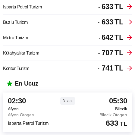
633
TL
Isparta Petrol Turizm
~
633
TL
Buzlu Turizm
~
642
TL
Metro Turizm
~
707
TL
Kütahyalılar Turizm
~
741
TL
Kontur Turizm
~
En Ucuz
02:30
05:30
3
saat
Afyon
Bilecik
Afyon Otogarı
Bilecik Otogarı
633
Isparta Petrol Turizm
TL