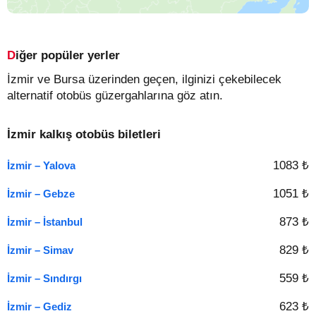
Diğer popüler yerler
İzmir ve Bursa üzerinden geçen, ilginizi çekebilecek
alternatif otobüs güzergahlarına göz atın.
İzmir kalkış otobüs biletleri
1083 ₺
İzmir – Yalova
1051 ₺
İzmir – Gebze
873 ₺
İzmir – İstanbul
829 ₺
İzmir – Simav
559 ₺
İzmir – Sındırgı
623 ₺
İzmir – Gediz