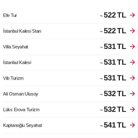
522
TL
Efe Tur
~
522
TL
İstanbul Kalesi Starı
~
531
TL
Villa Seyahat
~
531
TL
İstanbul Kalesi
~
531
TL
Vib Turizm
~
532
TL
Ali Osman Ulusoy
~
532
TL
Lüks Erova Turizm
~
541
TL
Kaptanoğlu Seyahat
~