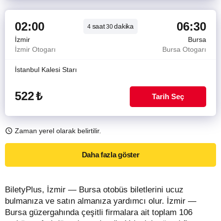
02:00
06:30
saat
dakika
4
30
İzmir
Bursa
İzmir Otogarı
Bursa Otogarı
İstanbul Kalesi Starı
522
₺
Tarih Seç
Zaman yerel olarak belirtilir.
Daha fazla göster
BiletyPlus, İzmir — Bursa otobüs biletlerini ucuz
bulmanıza ve satın almanıza yardımcı olur. İzmir —
Bursa güzergahında çeşitli firmalara ait toplam 106