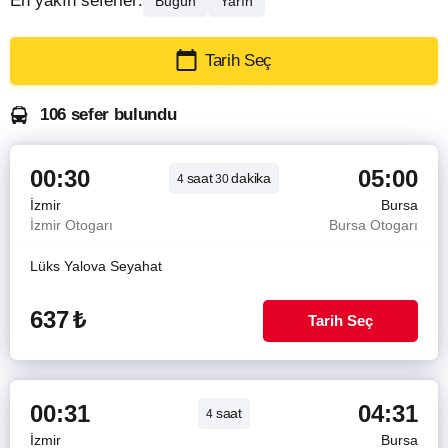
En yakın seferler:
Bugün
Yarın
Tarih Seç
106 sefer bulundu
00:30
05:00
saat
dakika
4
30
İzmir
Bursa
İzmir Otogarı
Bursa Otogarı
Lüks Yalova Seyahat
637
₺
Tarih Seç
00:31
04:31
saat
4
İzmir
Bursa