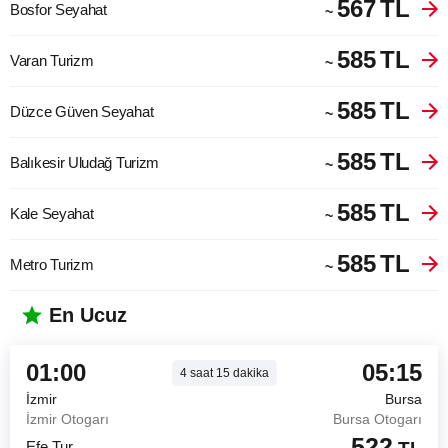
567
TL
Bosfor Seyahat
~
585
TL
Varan Turizm
~
585
TL
Düzce Güven Seyahat
~
585
TL
Balıkesir Uludağ Turizm
~
585
TL
Kale Seyahat
~
585
TL
Metro Turizm
~
En Ucuz
01:00
05:15
4
saat
15
dakika
İzmir
Bursa
İzmir Otogarı
Bursa Otogarı
522
Efe Tur