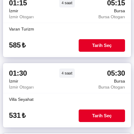
01:15
05:15
saat
4
İzmir
Bursa
İzmir Otogarı
Bursa Otogarı
Varan Turizm
585
₺
Tarih Seç
01:30
05:30
saat
4
İzmir
Bursa
İzmir Otogarı
Bursa Otogarı
Villa Seyahat
531
₺
Tarih Seç