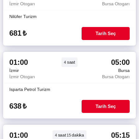
İzmir Otogarı
Bursa Otogarı
Nilüfer Turizm
681
₺
Tarih Seç
01:00
05:00
saat
4
İzmir
Bursa
İzmir Otogarı
Bursa Otogarı
Isparta Petrol Turizm
638
₺
Tarih Seç
01:00
05:15
saat
dakika
4
15