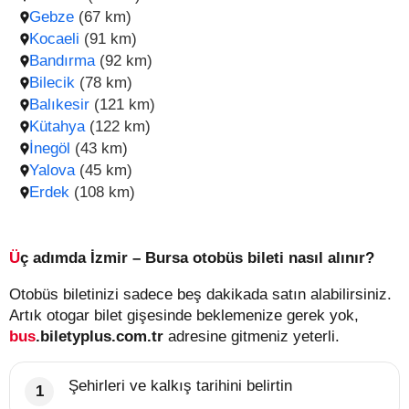
Gebze
(67 km)
Kocaeli
(91 km)
Bandırma
(92 km)
Bilecik
(78 km)
Balıkesir
(121 km)
Kütahya
(122 km)
İnegöl
(43 km)
Yalova
(45 km)
Erdek
(108 km)
Üç adımda İzmir – Bursa otobüs bileti nasıl alınır?
Otobüs biletinizi sadece beş dakikada satın alabilirsiniz.
Artık otogar bilet gişesinde beklemenize gerek yok,
bus
.biletyplus.com.tr
adresine gitmeniz yeterli.
Şehirleri ve kalkış tarihini belirtin