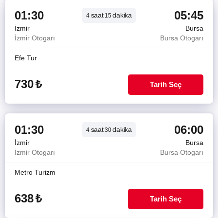
01:30
05:45
saat
dakika
4
15
İzmir
Bursa
İzmir Otogarı
Bursa Otogarı
Efe Tur
730
₺
Tarih Seç
01:30
06:00
saat
dakika
4
30
İzmir
Bursa
İzmir Otogarı
Bursa Otogarı
Metro Turizm
638
₺
Tarih Seç