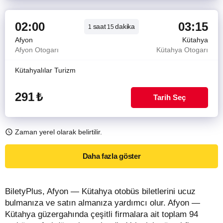
02:00
03:15
saat
dakika
1
15
Afyon
Kütahya
Afyon Otogarı
Kütahya Otogarı
Kütahyalılar Turizm
291
₺
Tarih Seç
Zaman yerel olarak belirtilir.
Daha fazla göster
BiletyPlus, Afyon — Kütahya otobüs biletlerini ucuz
bulmanıza ve satın almanıza yardımcı olur. Afyon —
Kütahya güzergahında çeşitli firmalara ait toplam 94