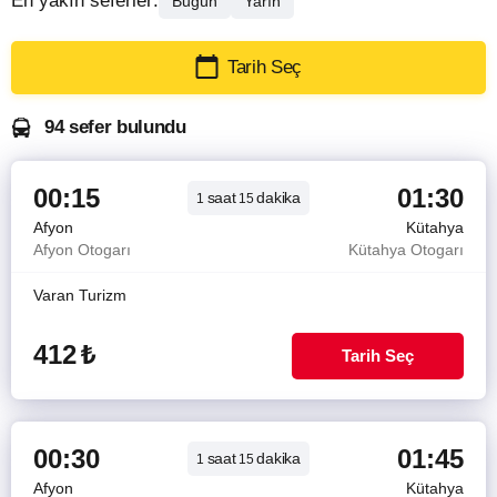
En yakın seferler:
Bugün
Yarın
Tarih Seç
94 sefer bulundu
00:15
01:30
saat
dakika
1
15
Afyon
Kütahya
Afyon Otogarı
Kütahya Otogarı
Varan Turizm
412
₺
Tarih Seç
00:30
01:45
saat
dakika
1
15
Afyon
Kütahya