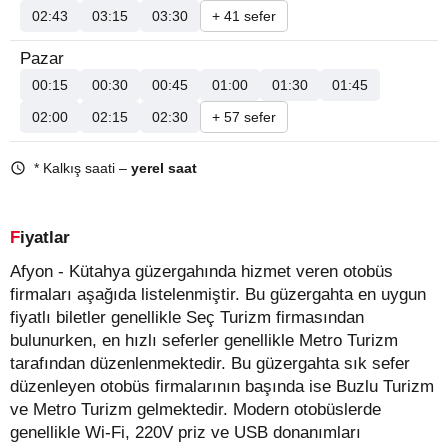
02:43
03:15
03:30
+ 41 sefer
Pazar
00:15
00:30
00:45
01:00
01:30
01:45
02:00
02:15
02:30
+ 57 sefer
* Kalkış saati –
yerel saat
Fiyatlar
Afyon - Kütahya güzergahında hizmet veren otobüs
firmaları aşağıda listelenmiştir. Bu güzergahta en uygun
fiyatlı biletler genellikle Seç Turizm firmasından
bulunurken, en hızlı seferler genellikle Metro Turizm
tarafından düzenlenmektedir. Bu güzergahta sık sefer
düzenleyen otobüs firmalarının başında ise Buzlu Turizm
ve Metro Turizm gelmektedir. Modern otobüslerde
genellikle Wi-Fi, 220V priz ve USB donanımları