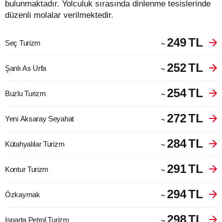
bulunmaktadır. Yolculuk sırasında dinlenme tesislerinde
düzenli molalar verilmektedir.
249
TL
Seç Turizm
~
252
TL
Şanlı As Urfa
~
254
TL
Buzlu Turizm
~
272
TL
Yeni Aksaray Seyahat
~
284
TL
Kütahyalılar Turizm
~
291
TL
Kontur Turizm
~
294
TL
Özkaymak
~
298
TL
Isparta Petrol Turizm
~