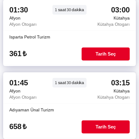
01:30
03:00
saat
dakika
1
30
Afyon
Kütahya
Afyon Otogarı
Kütahya Otogarı
Isparta Petrol Turizm
361
₺
Tarih Seç
01:45
03:15
saat
dakika
1
30
Afyon
Kütahya
Afyon Otogarı
Kütahya Otogarı
Adıyaman Ünal Turizm
658
₺
Tarih Seç