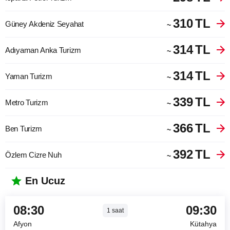
310
TL
Güney Akdeniz Seyahat
~
314
TL
Adıyaman Anka Turizm
~
314
TL
Yaman Turizm
~
339
TL
Metro Turizm
~
366
TL
Ben Turizm
~
392
TL
Özlem Cizre Nuh
~
En Ucuz
08:30
09:30
1
saat
Afyon
Kütahya