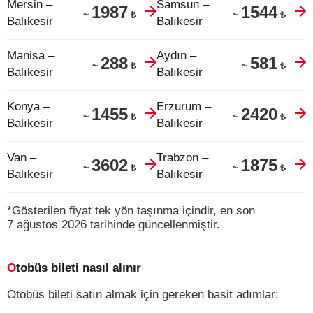
Mersin –
Samsun –
1987
1544
₺
₺
~
~
Balıkesir
Balıkesir
Manisa –
Aydın –
288
581
₺
₺
~
~
Balıkesir
Balıkesir
Konya –
Erzurum –
1455
2420
₺
₺
~
~
Balıkesir
Balıkesir
Van –
Trabzon –
3602
1875
₺
₺
~
~
Balıkesir
Balıkesir
*Gösterilen fiyat tek yön taşınma içindir, en son
7 ağustos 2026 tarihinde güncellenmiştir.
Otobüs bileti nasıl alınır
Otobüs bileti satın almak için gereken basit adımlar: