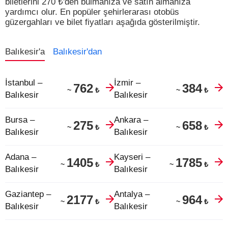
biletlerini
270
₺
'den bulmanıza ve satın almanıza
yardımcı olur.
En popüler şehirlerarası otobüs
güzergahları ve bilet fiyatları aşağıda gösterilmiştir.
Balıkesir'a
Balıkesir'dan
İstanbul –
İzmir –
762
384
₺
₺
~
~
Balıkesir
Balıkesir
Bursa –
Ankara –
275
658
₺
₺
~
~
Balıkesir
Balıkesir
Adana –
Kayseri –
1405
1785
₺
₺
~
~
Balıkesir
Balıkesir
Gaziantep –
Antalya –
2177
964
₺
₺
~
~
Balıkesir
Balıkesir