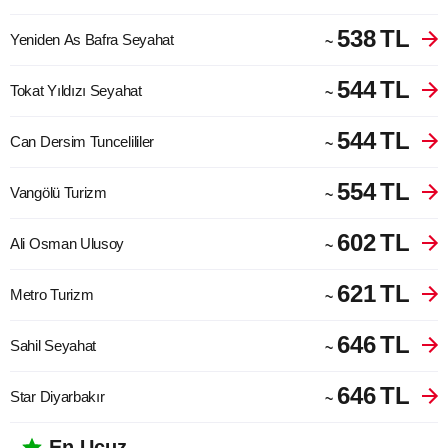
538
TL
Yeniden As Bafra Seyahat
~
544
TL
Tokat Yıldızı Seyahat
~
544
TL
Can Dersim Tuncelililer
~
554
TL
Vangölü Turizm
~
602
TL
Ali Osman Ulusoy
~
621
TL
Metro Turizm
~
646
TL
Sahil Seyahat
~
646
TL
Star Diyarbakır
~
En Ucuz