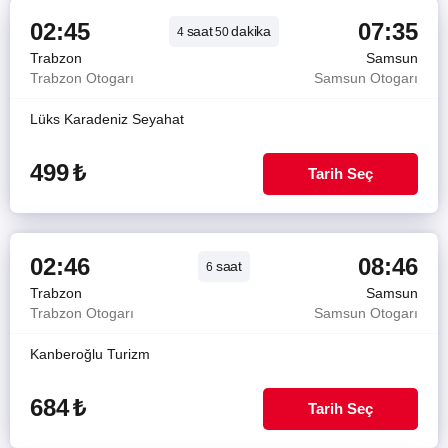
02:45
07:35
saat
dakika
4
50
Trabzon
Samsun
Trabzon Otogarı
Samsun Otogarı
Lüks Karadeniz Seyahat
499
₺
Tarih Seç
02:46
08:46
saat
6
Trabzon
Samsun
Trabzon Otogarı
Samsun Otogarı
Kanberoğlu Turizm
684
₺
Tarih Seç