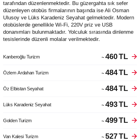
tarafından düzenlenmektedir. Bu güzergahta sık sefer
düzenleyen otobüs firmalarının başında ise Ali Osman
Ulusoy ve Lüks Karadeniz Seyahat gelmektedir. Modern
otobüslerde genellikle Wi-Fi, 220V priz ve USB
donanımları bulunmaktadır. Yolculuk sırasında dinlenme
tesislerinde düzenli molalar verilmektedir.
460
TL
Kanberoğlu Turizm
~
484
TL
Özlem Ardahan Turizm
~
484
TL
Öz Elbistan Seyahat
~
493
TL
Lüks Karadeniz Seyahat
~
499
TL
Golden Turizm
~
527
TL
Van Kalesi Turizm
~