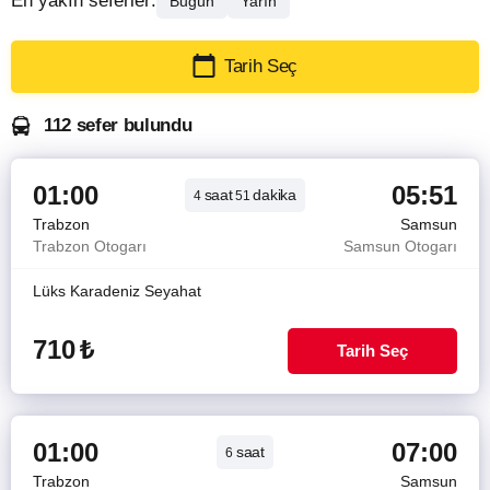
En yakın seferler:
Bugün
Yarın
Tarih Seç
112 sefer bulundu
01:00
05:51
saat
dakika
4
51
Trabzon
Samsun
Trabzon Otogarı
Samsun Otogarı
Lüks Karadeniz Seyahat
710
₺
Tarih Seç
01:00
07:00
saat
6
Trabzon
Samsun