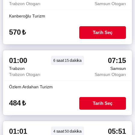
Trabzon Otogarı
Samsun Otogarı
Kanberoğlu Turizm
570
₺
Tarih Seç
01:00
07:15
saat
dakika
6
15
Trabzon
Samsun
Trabzon Otogarı
Samsun Otogarı
Özlem Ardahan Turizm
484
₺
Tarih Seç
01:01
05:51
saat
dakika
4
50