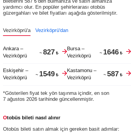
biletlerini
587
₺
'den bulmanıza ve satın almanıza
yardımcı olur.
En popüler şehirlerarası otobüs
güzergahları ve bilet fiyatları aşağıda gösterilmiştir.
Vezirköprü'a
Vezirköprü'dan
Ankara –
Bursa –
827
1646
₺
₺
~
~
Vezirköprü
Vezirköprü
Eskişehir –
Kastamonu –
1549
587
₺
₺
~
~
Vezirköprü
Vezirköprü
*Gösterilen fiyat tek yön taşınma içindir, en son
7 ağustos 2026 tarihinde güncellenmiştir.
Otobüs bileti nasıl alınır
Otobüs bileti satın almak için gereken basit adımlar: