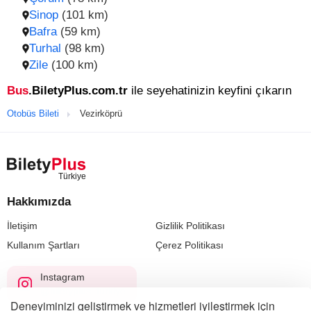
Sinop
(101 km)
Bafra
(59 km)
Turhal
(98 km)
Zile
(100 km)
Bus
.BiletyPlus.com.tr
ile seyehatinizin keyfini çıkarın
Otobüs Bileti
Vezirköprü
Hakkımızda
İletişim
Gizlilik Politikası
Kullanım Şartları
Çerez Politikası
Instagram
@biletyplus_turkiye
Deneyiminizi geliştirmek ve hizmetleri iyileştirmek için