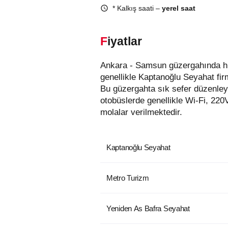
* Kalkış saati –
yerel saat
Fiyatlar
Ankara - Samsun güzergahında hizmet veren otobüs firmaları aşağıda listelenmiştir. Bu güzergahta en uygun fiyatlı biletler
genellikle Kaptanoğlu Seyahat fir
Bu güzergahta sık sefer düzenley
otobüslerde genellikle Wi-Fi, 220
molalar verilmektedir.
Kaptanoğlu Seyahat
Metro Turizm
Yeniden As Bafra Seyahat