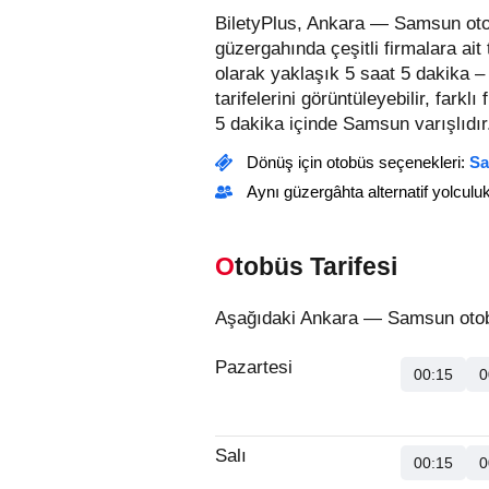
BiletyPlus, Ankara — Samsun oto
güzergahında çeşitli firmalara ai
olarak yaklaşık 5 saat 5 dakika –
tarifelerini görüntüleyebilir, farklı
5 dakika içinde Samsun varışlıdır
Dönüş için otobüs seçenekleri:
Sa
Aynı güzergâhta alternatif yolculu
Otobüs Tarifesi
Aşağıdaki Ankara — Samsun otobüs
Pazartesi
00:15
0
Salı
00:15
0