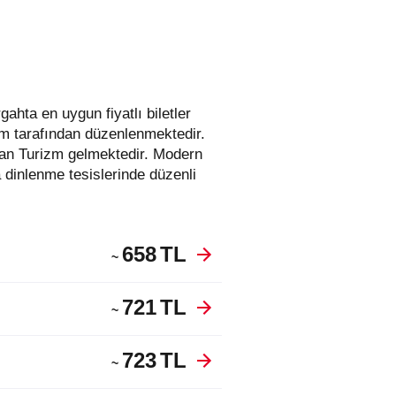
zm tarafından düzenlenmektedir.
ran Turizm gelmektedir. Modern
 dinlenme tesislerinde düzenli
658
TL
~
721
TL
~
723
TL
~