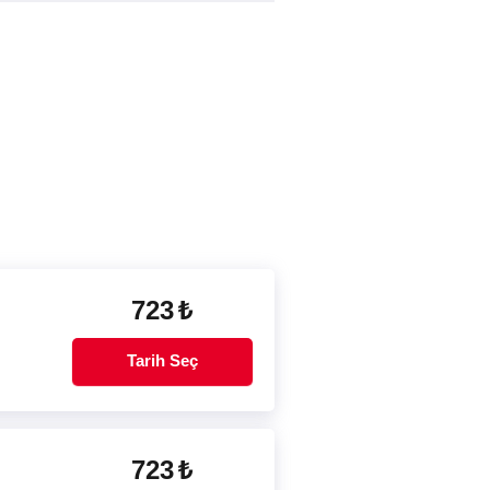
723
₺
Tarih Seç
723
₺