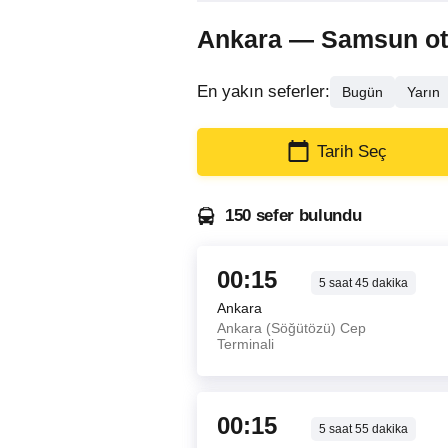
Ankara — Samsun otobü
En yakın seferler:
Bugün
Yarın
Tarih Seç
150 sefer bulundu
00:15
5
saat
45
dakika
Ankara
Ankara (Söğütözü) Cep
Terminali
00:15
5
saat
55
dakika