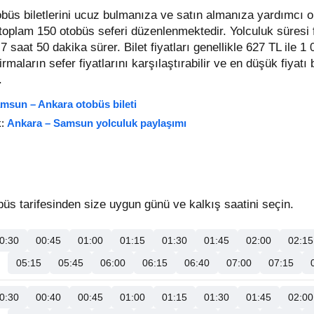
büs biletlerini ucuz bulmanıza ve satın almanıza yardımcı
t toplam 150 otobüs seferi düzenlenmektedir. Yolculuk süresi 
 7 saat 50 dakika sürer.
Bilet fiyatları genellikle 627 TL ile 1
 firmaların sefer fiyatlarını karşılaştırabilir ve en düşük fiyatı
.
msun – Ankara otobüs bileti
k:
Ankara – Samsun yolculuk paylaşımı
 tarifesinden size uygun günü ve kalkış saatini seçin.
0:30
00:45
01:00
01:15
01:30
01:45
02:00
02:15
05:15
05:45
06:00
06:15
06:40
07:00
07:15
0:30
00:40
00:45
01:00
01:15
01:30
01:45
02:00