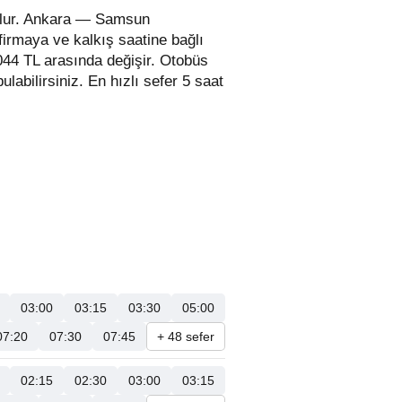
 olur. Ankara — Samsun
firmaya ve kalkış saatine bağlı
 044 TL arasında değişir.
Otobüs
 bulabilirsiniz. En hızlı sefer 5 saat
03:00
03:15
03:30
05:00
07:20
07:30
07:45
+ 48 sefer
02:15
02:30
03:00
03:15