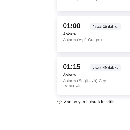
01:00
6
saat
30
dakika
Ankara
Ankara (Aşti) Otogarı
01:15
5
saat
45
dakika
Ankara
Ankara (Söğütözü) Cep
Terminali
Zaman yerel olarak belirtilir.