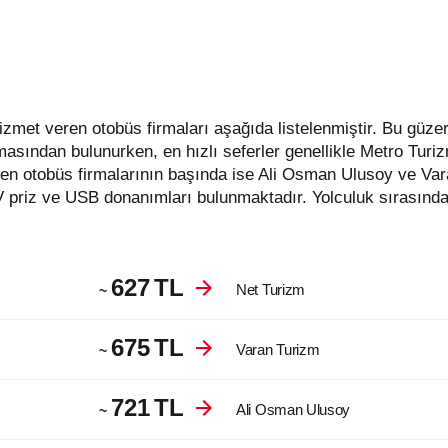
masından bulunurken, en hızlı seferler genellikle Metro Turi
en otobüs firmalarının başında ise Ali Osman Ulusoy ve Va
V priz ve USB donanımları bulunmaktadır. Yolculuk sırasında
627
TL
Net Turizm
~
675
TL
Varan Turizm
~
721
TL
Ali Osman Ulusoy
~