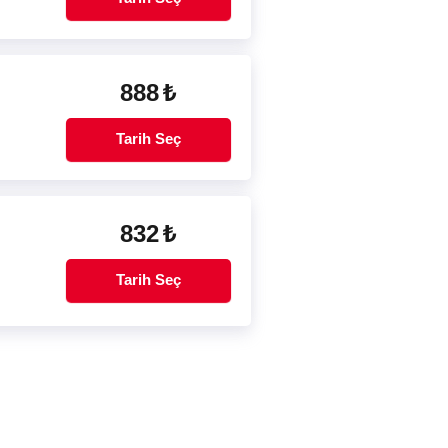
888
₺
Tarih Seç
832
₺
Tarih Seç