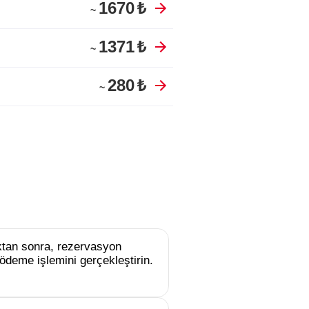
1670
₺
~
1371
₺
~
280
₺
~
uktan sonra, rezervasyon
ödeme işlemini gerçekleştirin.