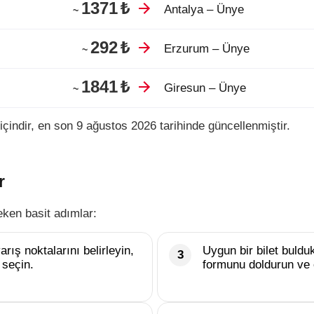
1371
₺
Antalya – Ünye
~
292
₺
Erzurum – Ünye
~
1841
₺
Giresun – Ünye
~
içindir, en son 9 ağustos 2026 tarihinde güncellenmiştir.
r
eken basit adımlar:
rış noktalarını belirleyin,
Uygun bir bilet buld
 seçin.
formunu doldurun ve 