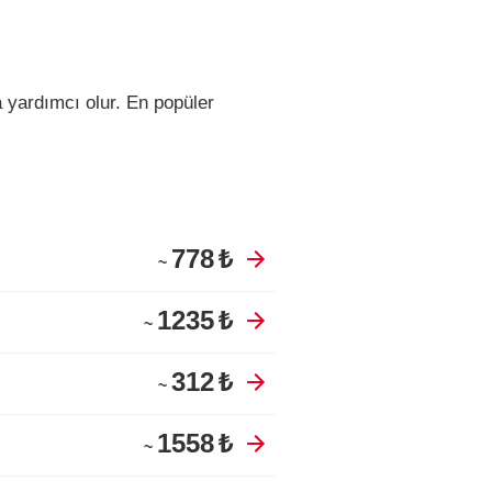
 yardımcı olur.
En popüler
778
₺
~
1235
₺
~
312
₺
~
1558
₺
~