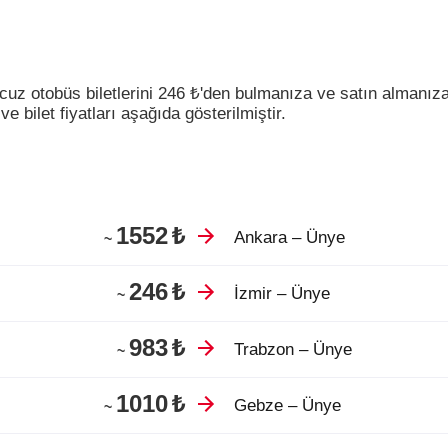
cuz otobüs biletlerini
246
₺
'den bulmanıza ve satın almanıza
e bilet fiyatları aşağıda gösterilmiştir.
1552
₺
Ankara – Ünye
~
246
₺
İzmir – Ünye
~
983
₺
Trabzon – Ünye
~
1010
₺
Gebze – Ünye
~