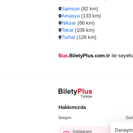
Samsun
(82 km)
Amasya
(133 km)
Niksar
(66 km)
Tokat
(109 km)
Turhal
(128 km)
Bus
.BiletyPlus.com.tr
ile seyeha
Hakkımızda
İletişim
Gizl
Deneyimi
Instagram