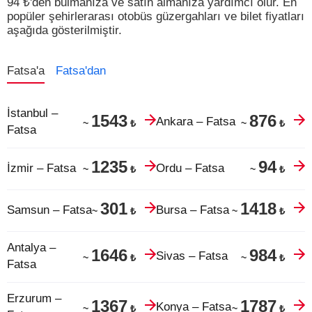
94
₺
'den bulmanıza ve satın almanıza yardımcı olur.
En
popüler şehirlerarası otobüs güzergahları ve bilet fiyatları
aşağıda gösterilmiştir.
Fatsa'a
Fatsa'dan
İstanbul –
1543
876
Ankara – Fatsa
₺
₺
~
~
Fatsa
1235
94
İzmir – Fatsa
Ordu – Fatsa
₺
₺
~
~
301
1418
Samsun – Fatsa
Bursa – Fatsa
₺
₺
~
~
Antalya –
1646
984
Sivas – Fatsa
₺
₺
~
~
Fatsa
Erzurum –
1367
1787
Konya – Fatsa
₺
₺
~
~