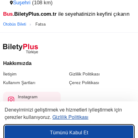
Suşehri
(108 km)
Bus
.BiletyPlus.com.tr
ile seyehatinizin keyfini çıkarın
Otobüs Bileti
Fatsa
Hakkımızda
İletişim
Gizlilik Politikası
Kullanım Şartları
Çerez Politikası
Instagram
@biletyplus_turkiye
Deneyiminizi geliştirmek ve hizmetleri iyileştirmek için
çerezler kullanıyoruz.
Gizlilik Politikası
© 2023 — 2026, Biletyplus, Innovative Travel Technologies, LLC.
Tüm hakları saklıdır.
Tümünü Kabul Et
Bu siteyi kullanmanız,
kullanıcı sözleşmesi
,
gizlilik politikası
ve