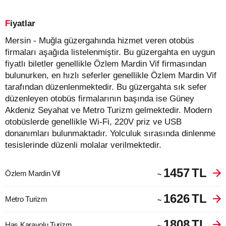
Fiyatlar
Mersin - Muğla güzergahında hizmet veren otobüs
firmaları aşağıda listelenmiştir. Bu güzergahta en uygun
fiyatlı biletler genellikle Özlem Mardin Vif firmasından
bulunurken, en hızlı seferler genellikle Özlem Mardin Vif
tarafından düzenlenmektedir. Bu güzergahta sık sefer
düzenleyen otobüs firmalarının başında ise Güney
Akdeniz Seyahat ve Metro Turizm gelmektedir. Modern
otobüslerde genellikle Wi-Fi, 220V priz ve USB
donanımları bulunmaktadır. Yolculuk sırasında dinlenme
tesislerinde düzenli molalar verilmektedir.
1457
TL
Özlem Mardin Vif
~
1626
TL
Metro Turizm
~
1808
TL
Has Karayolu Turizm
~