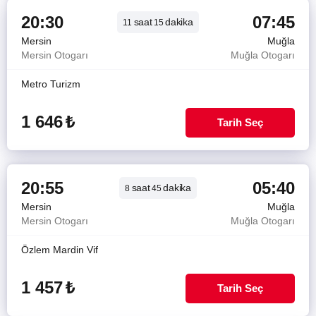
20:30
07:45
saat
dakika
11
15
Mersin
Muğla
Mersin Otogarı
Muğla Otogarı
Metro Turizm
1 646
₺
Tarih Seç
20:55
05:40
saat
dakika
8
45
Mersin
Muğla
Mersin Otogarı
Muğla Otogarı
Özlem Mardin Vif
1 457
₺
Tarih Seç