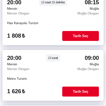
20:00
08:15
saat
dakika
12
15
Mersin
Muğla
Mersin Otogarı
Muğla Otogarı
Has Karayolu Turizm
1 808
₺
Tarih Seç
20:00
09:00
saat
13
Mersin
Muğla
Mersin Otogarı
Muğla Otogarı
Metro Turizm
1 626
₺
Tarih Seç