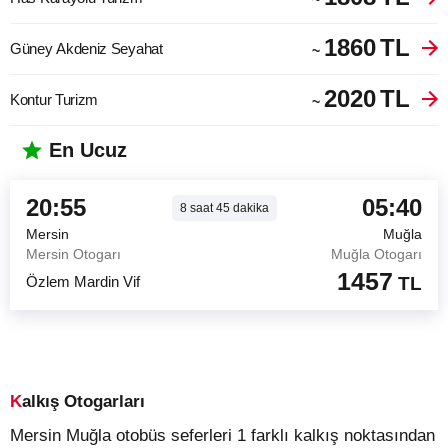
1860
TL
Güney Akdeniz Seyahat
~
2020
TL
Kontur Turizm
~
En Ucuz
20:55
05:40
8
saat
45
dakika
Mersin
Muğla
Mersin Otogarı
Muğla Otogarı
1457
Özlem Mardin Vif
TL
Kalkış Otogarları
Mersin Muğla otobüs seferleri 1 farklı kalkış noktasından