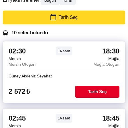
En yakın seferler:
Bugün
Yarın
Tarih Seç
10 sefer bulundu
02:30
18:30
saat
16
Mersin
Muğla
Mersin Otogarı
Muğla Otogarı
Güney Akdeniz Seyahat
2 572
₺
Tarih Seç
02:45
18:45
saat
16
Mersin
Muğla