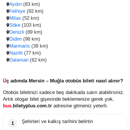
Aydın
(83 km)
Fethiye
(92 km)
Milas
(52 km)
Söke
(103 km)
Denizli
(89 km)
Didim
(98 km)
Marmaris
(39 km)
Nazilli
(77 km)
Dalaman
(62 km)
Üç adımda Mersin – Muğla otobüs bileti nasıl alınır?
Otobüs biletinizi sadece beş dakikada satın alabilirsiniz.
Artık otogar bilet gişesinde beklemenize gerek yok,
bus
.biletyplus.com.tr
adresine gitmeniz yeterli.
Şehirleri ve kalkış tarihini belirtin