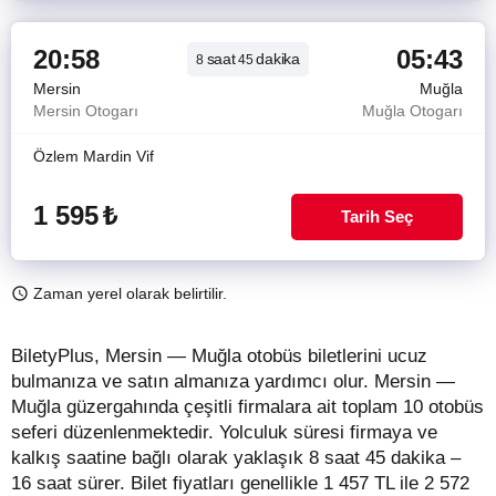
20:58
05:43
saat
dakika
8
45
Mersin
Muğla
Mersin Otogarı
Muğla Otogarı
Özlem Mardin Vif
1 595
₺
Tarih Seç
Zaman yerel olarak belirtilir.
BiletyPlus, Mersin — Muğla otobüs biletlerini ucuz
bulmanıza ve satın almanıza yardımcı olur. Mersin —
Muğla güzergahında çeşitli firmalara ait toplam 10 otobüs
seferi düzenlenmektedir. Yolculuk süresi firmaya ve
kalkış saatine bağlı olarak yaklaşık 8 saat 45 dakika –
16 saat sürer.
Bilet fiyatları genellikle 1 457 TL ile 2 572