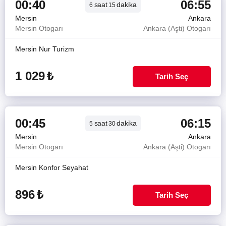
00:40
06:55
saat
dakika
6
15
Mersin
Ankara
Mersin Otogarı
Ankara (Aşti) Otogarı
Mersin Nur Turizm
1 029
₺
Tarih Seç
00:45
06:15
saat
dakika
5
30
Mersin
Ankara
Mersin Otogarı
Ankara (Aşti) Otogarı
Mersin Konfor Seyahat
896
₺
Tarih Seç