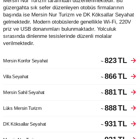
Mersin Nur Turizm tarafından düzenlenmektedir. Bu
güzergahta sık sefer düzenleyen otobüs firmalarının
başında ise Mersin Nur Turizm ve DK Köksallar Seyahat
gelmektedir. Modern otobüslerde genellikle Wi-Fi, 220V
priz ve USB donanımları bulunmaktadır. Yolculuk
sırasında dinlenme tesislerinde düzenli molalar
verilmektedir.
823
TL
Mersin Konfor Seyahat
~
866
TL
Villa Seyahat
~
881
TL
Mersin Sahil Seyahat
~
888
TL
Lüks Mersin Turizm
~
931
TL
DK Köksallar Seyahat
~