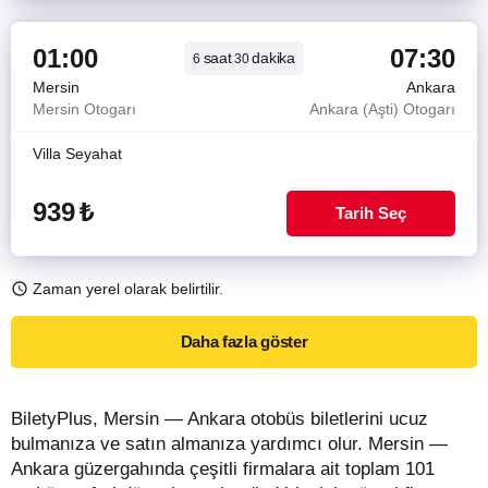
01:00
07:30
saat
dakika
6
30
Mersin
Ankara
Mersin Otogarı
Ankara (Aşti) Otogarı
Villa Seyahat
939
₺
Tarih Seç
Zaman yerel olarak belirtilir.
Daha fazla göster
BiletyPlus, Mersin — Ankara otobüs biletlerini ucuz
bulmanıza ve satın almanıza yardımcı olur. Mersin —
Ankara güzergahında çeşitli firmalara ait toplam 101