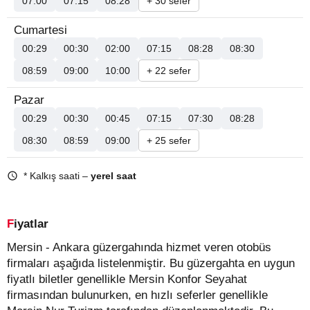
07:00
07:15
08:28
+ 30 sefer
Cumartesi
00:29
00:30
02:00
07:15
08:28
08:30
08:59
09:00
10:00
+ 22 sefer
Pazar
00:29
00:30
00:45
07:15
07:30
08:28
08:30
08:59
09:00
+ 25 sefer
* Kalkış saati –
yerel saat
Fiyatlar
Mersin - Ankara güzergahında hizmet veren otobüs
firmaları aşağıda listelenmiştir. Bu güzergahta en uygun
fiyatlı biletler genellikle Mersin Konfor Seyahat
firmasından bulunurken, en hızlı seferler genellikle