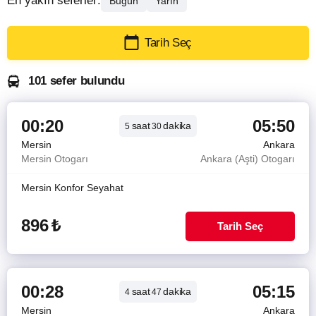
En yakın seferler:
Bugün
Yarın
Tarih Seç
101 sefer bulundu
00:20
05:50
saat
dakika
5
30
Mersin
Ankara
Mersin Otogarı
Ankara (Aşti) Otogarı
Mersin Konfor Seyahat
896
₺
Tarih Seç
00:28
05:15
saat
dakika
4
47
Mersin
Ankara