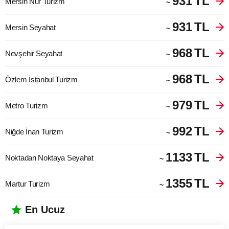
931
TL
Mersin Nur Turizm
~
931
TL
Mersin Seyahat
~
968
TL
Nevşehir Seyahat
~
968
TL
Özlem İstanbul Turizm
~
979
TL
Metro Turizm
~
992
TL
Niğde İnan Turizm
~
1133
TL
Noktadan Noktaya Seyahat
~
1355
TL
Martur Turizm
~
En Ucuz