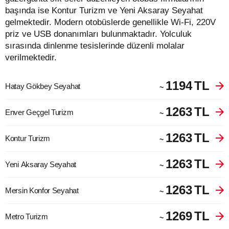
başında ise Kontur Turizm ve Yeni Aksaray Seyahat
gelmektedir. Modern otobüslerde genellikle Wi-Fi, 220V
priz ve USB donanımları bulunmaktadır. Yolculuk
sırasında dinlenme tesislerinde düzenli molalar
verilmektedir.
1194
TL
Hatay Gökbey Seyahat
~
1263
TL
Enver Geçgel Turizm
~
1263
TL
Kontur Turizm
~
1263
TL
Yeni Aksaray Seyahat
~
1263
TL
Mersin Konfor Seyahat
~
1269
TL
Metro Turizm
~