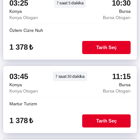
03:25
10:30
saat
dakika
7
5
Konya
Bursa
Konya Otogarı
Bursa Otogarı
Özlem Cizre Nuh
1 378
₺
Tarih Seç
03:45
11:15
saat
dakika
7
30
Konya
Bursa
Konya Otogarı
Bursa Otogarı
Martur Turizm
1 378
₺
Tarih Seç