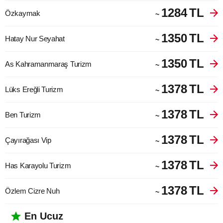
1284
TL
Özkaymak
~
1350
TL
Hatay Nur Seyahat
~
1350
TL
As Kahramanmaraş Turizm
~
1378
TL
Lüks Ereğli Turizm
~
1378
TL
Ben Turizm
~
1378
TL
Çayırağası Vip
~
1378
TL
Has Karayolu Turizm
~
1378
TL
Özlem Cizre Nuh
~
En Ucuz