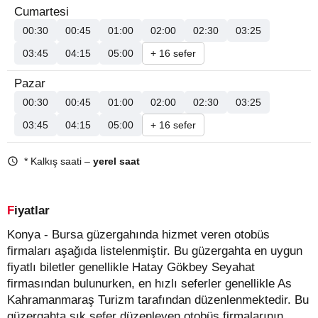
Cumartesi
00:30
00:45
01:00
02:00
02:30
03:25
03:45
04:15
05:00
+ 16 sefer
Pazar
00:30
00:45
01:00
02:00
02:30
03:25
03:45
04:15
05:00
+ 16 sefer
* Kalkış saati –
yerel saat
Fiyatlar
Konya - Bursa güzergahında hizmet veren otobüs
firmaları aşağıda listelenmiştir. Bu güzergahta en uygun
fiyatlı biletler genellikle Hatay Gökbey Seyahat
firmasından bulunurken, en hızlı seferler genellikle As
Kahramanmaraş Turizm tarafından düzenlenmektedir. Bu
güzergahta sık sefer düzenleyen otobüs firmalarının