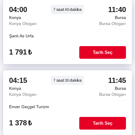
04:00
11:40
saat
dakika
7
40
Konya
Bursa
Konya Otogarı
Bursa Otogarı
Şanlı As Urfa
1 791
₺
Tarih Seç
04:15
11:45
saat
dakika
7
30
Konya
Bursa
Konya Otogarı
Bursa Otogarı
Enver Geçgel Turizm
1 378
₺
Tarih Seç