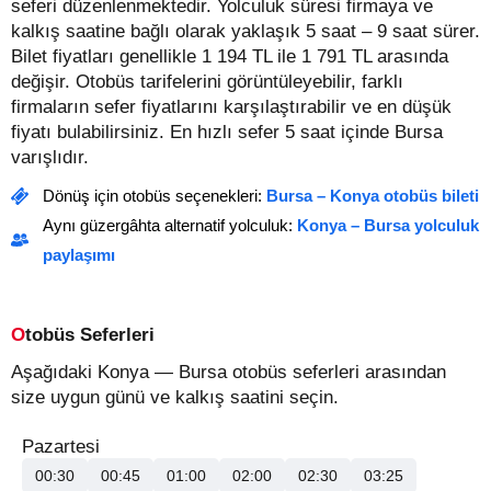
seferi düzenlenmektedir. Yolculuk süresi firmaya ve
kalkış saatine bağlı olarak yaklaşık 5 saat – 9 saat sürer.
Bilet fiyatları genellikle 1 194 TL ile 1 791 TL arasında
değişir.
Otobüs tarifelerini görüntüleyebilir, farklı
firmaların sefer fiyatlarını karşılaştırabilir ve en düşük
fiyatı bulabilirsiniz. En hızlı sefer 5 saat içinde Bursa
varışlıdır.
Dönüş için otobüs seçenekleri:
Bursa – Konya otobüs bileti
Aynı güzergâhta alternatif yolculuk:
Konya – Bursa yolculuk
paylaşımı
Otobüs Seferleri
Aşağıdaki Konya — Bursa otobüs seferleri arasından
size uygun günü ve kalkış saatini seçin.
Pazartesi
00:30
00:45
01:00
02:00
02:30
03:25