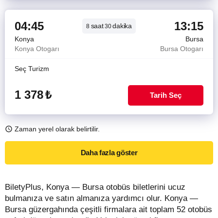
04:45
13:15
saat
dakika
8
30
Konya
Bursa
Konya Otogarı
Bursa Otogarı
Seç Turizm
1 378
₺
Tarih Seç
Zaman yerel olarak belirtilir.
Daha fazla göster
BiletyPlus, Konya — Bursa otobüs biletlerini ucuz
bulmanıza ve satın almanıza yardımcı olur. Konya —
Bursa güzergahında çeşitli firmalara ait toplam 52 otobüs