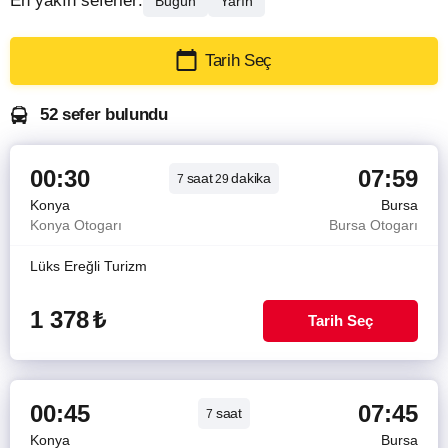
En yakın seferler:
Bugün
Yarın
Tarih Seç
52 sefer bulundu
00:30
07:59
saat
dakika
7
29
Konya
Bursa
Konya Otogarı
Bursa Otogarı
Lüks Ereğli Turizm
1 378
₺
Tarih Seç
00:45
07:45
saat
7
Konya
Bursa