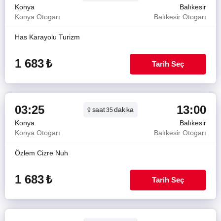
Konya
Balıkesir
Konya Otogarı
Balıkesir Otogarı
Has Karayolu Turizm
1 683
₺
Tarih Seç
03:25
13:00
saat
dakika
9
35
Konya
Balıkesir
Konya Otogarı
Balıkesir Otogarı
Özlem Cizre Nuh
1 683
₺
Tarih Seç