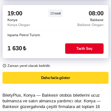
19:00
08:00
saat
13
Konya
Balıkesir
Konya Otogarı
Balıkesir Otogarı
Isparta Petrol Turizm
1 630
₺
Tarih Seç
Zaman yerel olarak belirtilir.
Daha fazla göster
BiletyPlus, Konya — Balıkesir otobüs biletlerini ucuz
bulmanıza ve satın almanıza yardımcı olur. Konya —
Balıkesir güzergahında çeşitli firmalara ait toplam 16