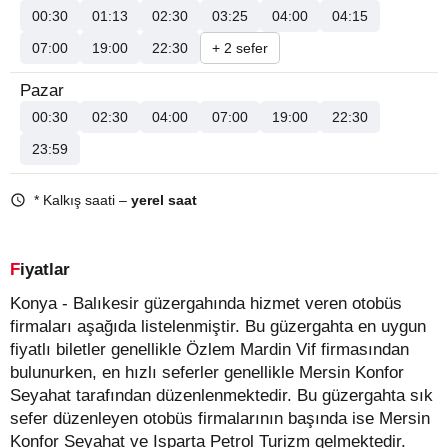
00:30
01:13
02:30
03:25
04:00
04:15
07:00
19:00
22:30
+ 2 sefer
Pazar
00:30
02:30
04:00
07:00
19:00
22:30
23:59
* Kalkış saati –
yerel saat
Fiyatlar
Konya - Balıkesir güzergahında hizmet veren otobüs
firmaları aşağıda listelenmiştir. Bu güzergahta en uygun
fiyatlı biletler genellikle Özlem Mardin Vif firmasından
bulunurken, en hızlı seferler genellikle Mersin Konfor
Seyahat tarafından düzenlenmektedir. Bu güzergahta sık
sefer düzenleyen otobüs firmalarının başında ise Mersin
Konfor Seyahat ve Isparta Petrol Turizm gelmektedir.