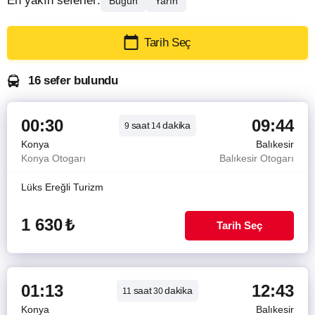
En yakın seferler:
Bugün
Yarın
Tarih Seç
16 sefer bulundu
00:30
09:44
saat
dakika
9
14
Konya
Balıkesir
Konya Otogarı
Balıkesir Otogarı
Lüks Ereğli Turizm
1 630
₺
Tarih Seç
01:13
12:43
saat
dakika
11
30
Konya
Balıkesir