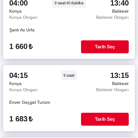
04:00
13:40
saat
dakika
9
40
Konya
Balıkesir
Konya Otogarı
Balıkesir Otogarı
Şanlı As Urfa
1 660
₺
Tarih Seç
04:15
13:15
saat
9
Konya
Balıkesir
Konya Otogarı
Balıkesir Otogarı
Enver Geçgel Turizm
1 683
₺
Tarih Seç