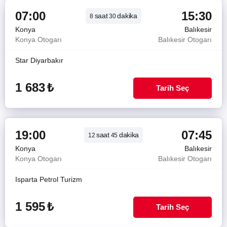
07:00
15:30
saat
dakika
8
30
Konya
Balıkesir
Konya Otogarı
Balıkesir Otogarı
Star Diyarbakır
1 683
₺
Tarih Seç
19:00
07:45
saat
dakika
12
45
Konya
Balıkesir
Konya Otogarı
Balıkesir Otogarı
Isparta Petrol Turizm
1 595
₺
Tarih Seç