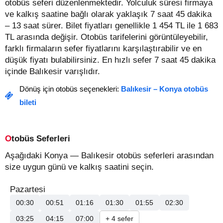
otobüs seferi düzenlenmektedir. Yolculuk süresi firmaya
ve kalkış saatine bağlı olarak yaklaşık 7 saat 45 dakika
– 13 saat sürer.
Bilet fiyatları genellikle 1 454 TL ile 1 683
TL arasında değişir.
Otobüs tarifelerini görüntüleyebilir,
farklı firmaların sefer fiyatlarını karşılaştırabilir ve en
düşük fiyatı bulabilirsiniz. En hızlı sefer 7 saat 45 dakika
içinde Balıkesir varışlıdır.
Dönüş için otobüs seçenekleri:
Balıkesir – Konya otobüs
bileti
Otobüs Seferleri
Aşağıdaki Konya — Balıkesir otobüs seferleri arasından
size uygun günü ve kalkış saatini seçin.
Pazartesi
00:30
00:51
01:16
01:30
01:55
02:30
03:25
04:15
07:00
+ 4 sefer