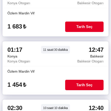
Konya Otogarı
Balıkesir Otogarı
Özlem Mardin Vif
1 683
₺
Tarih Seç
01:17
12:47
saat
dakika
11
30
Konya
Balıkesir
Konya Otogarı
Balıkesir Otogarı
Özlem Mardin Vif
1 454
₺
Tarih Seç
02:30
12:40
saat
dakika
10
10