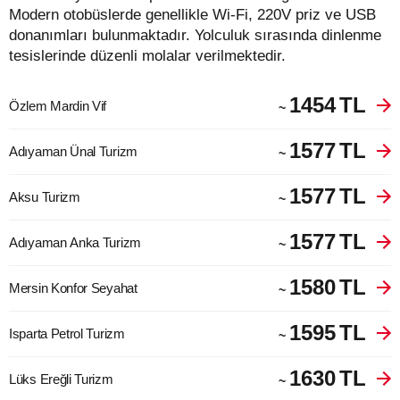
Modern otobüslerde genellikle Wi-Fi, 220V priz ve USB
donanımları bulunmaktadır. Yolculuk sırasında dinlenme
tesislerinde düzenli molalar verilmektedir.
1454
TL
Özlem Mardin Vif
~
1577
TL
Adıyaman Ünal Turizm
~
1577
TL
Aksu Turizm
~
1577
TL
Adıyaman Anka Turizm
~
1580
TL
Mersin Konfor Seyahat
~
1595
TL
Isparta Petrol Turizm
~
1630
TL
Lüks Ereğli Turizm
~