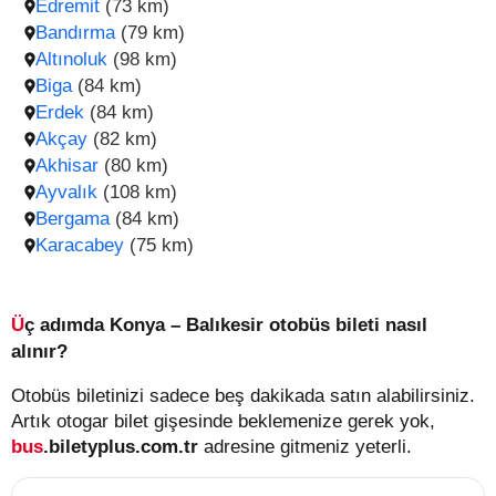
Edremit
(73 km)
Bandırma
(79 km)
Altınoluk
(98 km)
Biga
(84 km)
Erdek
(84 km)
Akçay
(82 km)
Akhisar
(80 km)
Ayvalık
(108 km)
Bergama
(84 km)
Karacabey
(75 km)
Üç adımda Konya – Balıkesir otobüs bileti nasıl
alınır?
Otobüs biletinizi sadece beş dakikada satın alabilirsiniz.
Artık otogar bilet gişesinde beklemenize gerek yok,
bus
.biletyplus.com.tr
adresine gitmeniz yeterli.