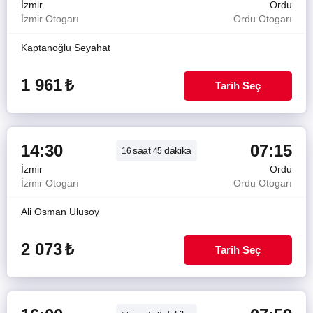
İzmir
Ordu
İzmir Otogarı
Ordu Otogarı
Kaptanoğlu Seyahat
1 961
₺
Tarih Seç
14:30
07:15
saat
dakika
16
45
İzmir
Ordu
İzmir Otogarı
Ordu Otogarı
Ali Osman Ulusoy
2 073
₺
Tarih Seç