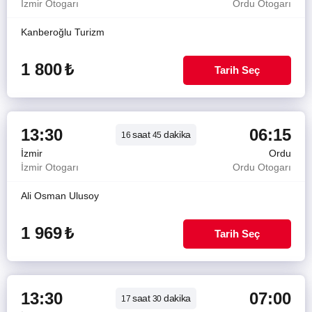
İzmir Otogarı
Ordu Otogarı
Kanberoğlu Turizm
1 800
₺
Tarih Seç
13:30
06:15
saat
dakika
16
45
İzmir
Ordu
İzmir Otogarı
Ordu Otogarı
Ali Osman Ulusoy
1 969
₺
Tarih Seç
13:30
07:00
saat
dakika
17
30