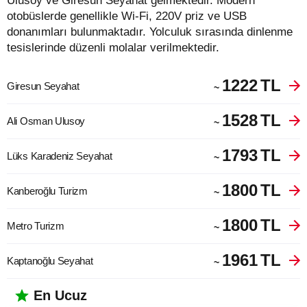
Ulusoy ve Giresun Seyahat gelmektedir. Modern
otobüslerde genellikle Wi-Fi, 220V priz ve USB
donanımları bulunmaktadır. Yolculuk sırasında dinlenme
tesislerinde düzenli molalar verilmektedir.
1222
TL
Giresun Seyahat
~
1528
TL
Ali Osman Ulusoy
~
1793
TL
Lüks Karadeniz Seyahat
~
1800
TL
Kanberoğlu Turizm
~
1800
TL
Metro Turizm
~
1961
TL
Kaptanoğlu Seyahat
~
En Ucuz