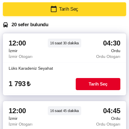
Tarih Seç
20 sefer bulundu
12:00
04:30
saat
dakika
16
30
İzmir
Ordu
İzmir Otogarı
Ordu Otogarı
Lüks Karadeniz Seyahat
1 793
₺
Tarih Seç
12:00
04:45
saat
dakika
16
45
İzmir
Ordu
İzmir Otogarı
Ordu Otogarı