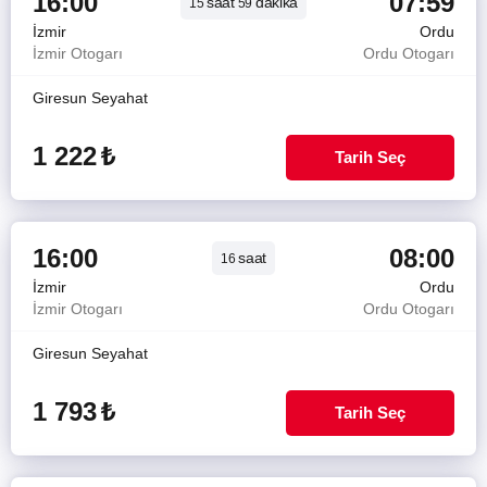
16:00
07:59
saat
dakika
15
59
İzmir
Ordu
İzmir Otogarı
Ordu Otogarı
Giresun Seyahat
1 222
₺
Tarih Seç
16:00
08:00
saat
16
İzmir
Ordu
İzmir Otogarı
Ordu Otogarı
Giresun Seyahat
1 793
₺
Tarih Seç