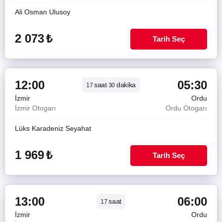
Ali Osman Ulusoy
2 073
₺
Tarih Seç
12:00
05:30
saat
dakika
17
30
İzmir
Ordu
İzmir Otogarı
Ordu Otogarı
Lüks Karadeniz Seyahat
1 969
₺
Tarih Seç
13:00
06:00
saat
17
İzmir
Ordu