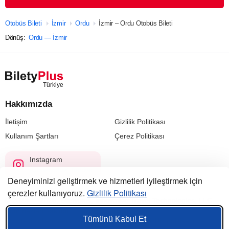
Otobüs Bileti
İzmir
Ordu
İzmir – Ordu Otobüs Bileti
Dönüş:
Ordu — İzmir
Hakkımızda
İletişim
Gizlilik Politikası
Kullanım Şartları
Çerez Politikası
Instagram
@biletyplus_turkiye
Deneyiminizi geliştirmek ve hizmetleri iyileştirmek için
çerezler kullanıyoruz.
Gizlilik Politikası
© 2023 — 2026, Biletyplus, Innovative Travel Technologies, LLC.
Tüm hakları saklıdır.
Tümünü Kabul Et
Bu siteyi kullanmanız,
kullanıcı sözleşmesi
,
gizlilik politikası
ve