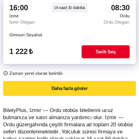
16:00
08:30
saat
dakika
16
30
İzmir
Ordu
İzmir Otogarı
Ordu Otogarı
Giresun Seyahat
1 222
₺
Tarih Seç
Zaman yerel olarak belirtilir.
Daha fazla göster
BiletyPlus, İzmir — Ordu otobüs biletlerini ucuz
bulmanıza ve satın almanıza yardımcı olur. İzmir —
Ordu güzergahında çeşitli firmalara ait toplam 20 otobüs
seferi düzenlenmektedir. Yolculuk süresi firmaya ve
kalkış saatine bağlı olarak yaklaşık 15 saat 59 dakika –