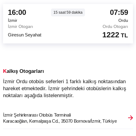
16:00
07:59
15
saat
59
dakika
İzmir
Ordu
İzmir Otogarı
Ordu Otogarı
1222
Giresun Seyahat
TL
Kalkış Otogarları
İzmir Ordu otobüs seferleri 1 farklı kalkış noktasından
hareket etmektedir. İzmir şehrindeki otobüslerin kalkış
noktaları aşağıda listelenmiştir.
İzmir Şehirlerarası Otobüs Terminali
Karacaoğlan, Kemalpaşa Cd., 35070 Bornova/İzmir, Türkiye