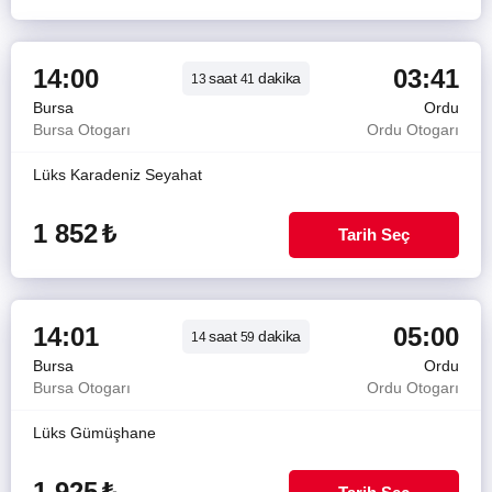
14:00
03:41
saat
dakika
13
41
Bursa
Ordu
Bursa Otogarı
Ordu Otogarı
Lüks Karadeniz Seyahat
1 852
₺
Tarih Seç
14:01
05:00
saat
dakika
14
59
Bursa
Ordu
Bursa Otogarı
Ordu Otogarı
Lüks Gümüşhane
1 925
₺