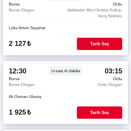
Bursa
Ordu
Bursa Otogarı
Vakfıkebir Mini Otobüs Kalkış-
Varış Noktası
Lüks Artvin Seyahat
2 127
₺
Tarih Seç
12:30
03:15
saat
dakika
14
45
Bursa
Ordu
Bursa Otogarı
Ordu Otogarı
Ali Osman Ulusoy
1 925
₺
Tarih Seç