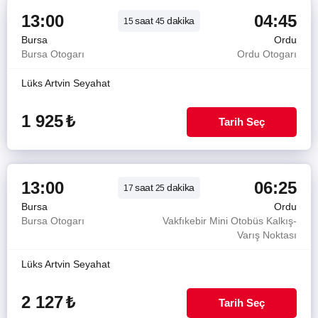
13:00
04:45
saat
dakika
15
45
Bursa
Ordu
Bursa Otogarı
Ordu Otogarı
Lüks Artvin Seyahat
1 925
₺
Tarih Seç
13:00
06:25
saat
dakika
17
25
Bursa
Ordu
Bursa Otogarı
Vakfıkebir Mini Otobüs Kalkış-
Varış Noktası
Lüks Artvin Seyahat
2 127
₺
Tarih Seç