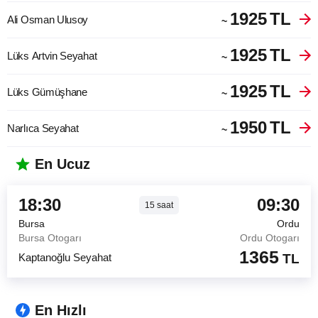
1925
TL
Ali Osman Ulusoy
~
1925
TL
Lüks Artvin Seyahat
~
1925
TL
Lüks Gümüşhane
~
1950
TL
Narlıca Seyahat
~
En Ucuz
18:30
09:30
15
saat
Bursa
Ordu
Bursa Otogarı
Ordu Otogarı
1365
Kaptanoğlu Seyahat
TL
En Hızlı