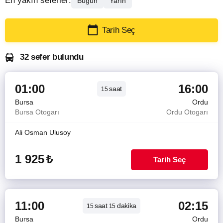
En yakın seferler:
Bugün
Yarın
Tarih Seç
32 sefer bulundu
01:00
16:00
saat
15
Bursa
Ordu
Bursa Otogarı
Ordu Otogarı
Ali Osman Ulusoy
1 925
₺
Tarih Seç
11:00
02:15
saat
dakika
15
15
Bursa
Ordu