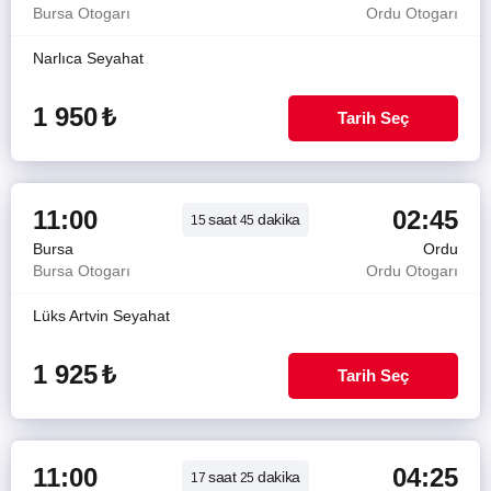
Bursa Otogarı
Ordu Otogarı
Narlıca Seyahat
1 950
₺
Tarih Seç
11:00
02:45
saat
dakika
15
45
Bursa
Ordu
Bursa Otogarı
Ordu Otogarı
Lüks Artvin Seyahat
1 925
₺
Tarih Seç
11:00
04:25
saat
dakika
17
25