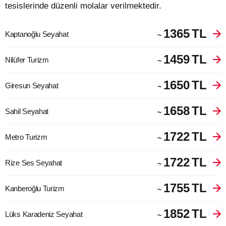
tesislerinde düzenli molalar verilmektedir.
1365
TL
Kaptanoğlu Seyahat
~
1459
TL
Nilüfer Turizm
~
1650
TL
Giresun Seyahat
~
1658
TL
Sahil Seyahat
~
1722
TL
Metro Turizm
~
1722
TL
Rize Ses Seyahat
~
1755
TL
Kanberoğlu Turizm
~
1852
TL
Lüks Karadeniz Seyahat
~