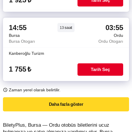
Tarih Seç
14:55
03:55
saat
13
Bursa
Ordu
Bursa Otogarı
Ordu Otogarı
Kanberoğlu Turizm
1 755
₺
Tarih Seç
Zaman yerel olarak belirtilir.
Daha fazla göster
BiletyPlus, Bursa — Ordu otobüs biletlerini ucuz
bulmanıza ve satın almanıza yardımcı olur. Bursa —