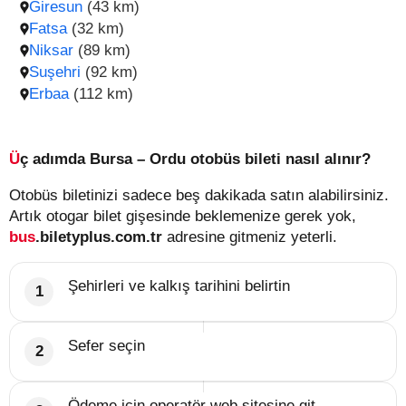
Giresun
(43 km)
Fatsa
(32 km)
Niksar
(89 km)
Suşehri
(92 km)
Erbaa
(112 km)
Üç adımda Bursa – Ordu otobüs bileti nasıl alınır?
Otobüs biletinizi sadece beş dakikada satın alabilirsiniz.
Artık otogar bilet gişesinde beklemenize gerek yok,
bus
.biletyplus.com.tr
adresine gitmeniz yeterli.
Şehirleri ve kalkış tarihini belirtin
Sefer seçin
Ödeme için operatör web sitesine git