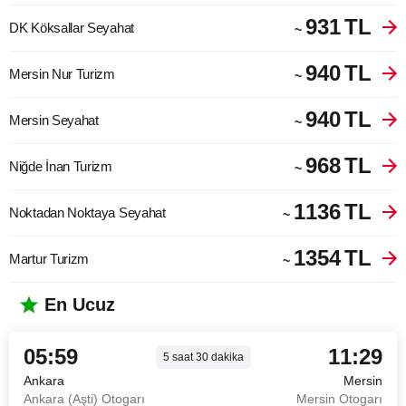
931
TL
DK Köksallar Seyahat
~
940
TL
Mersin Nur Turizm
~
940
TL
Mersin Seyahat
~
968
TL
Niğde İnan Turizm
~
1136
TL
Noktadan Noktaya Seyahat
~
1354
TL
Martur Turizm
~
En Ucuz
05:59
11:29
5
saat
30
dakika
Ankara
Mersin
Ankara (Aşti) Otogarı
Mersin Otogarı