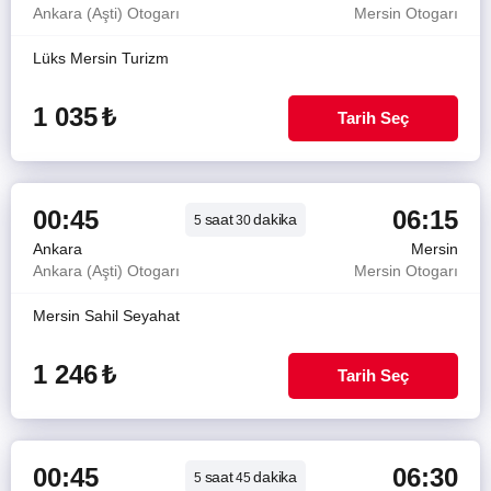
Ankara (Aşti) Otogarı
Mersin Otogarı
Lüks Mersin Turizm
1 035
₺
Tarih Seç
00:45
06:15
saat
dakika
5
30
Ankara
Mersin
Ankara (Aşti) Otogarı
Mersin Otogarı
Mersin Sahil Seyahat
1 246
₺
Tarih Seç
00:45
06:30
saat
dakika
5
45