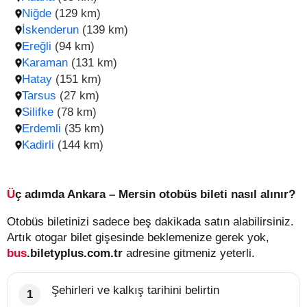
Niğde
(129 km)
İskenderun
(139 km)
Ereğli
(94 km)
Karaman
(131 km)
Hatay
(151 km)
Tarsus
(27 km)
Silifke
(78 km)
Erdemli
(35 km)
Kadirli
(144 km)
Üç adımda Ankara – Mersin otobüs bileti nasıl alınır?
Otobüs biletinizi sadece beş dakikada satın alabilirsiniz.
Artık otogar bilet gişesinde beklemenize gerek yok,
bus
.biletyplus.com.tr
adresine gitmeniz yeterli.
Şehirleri ve kalkış tarihini belirtin