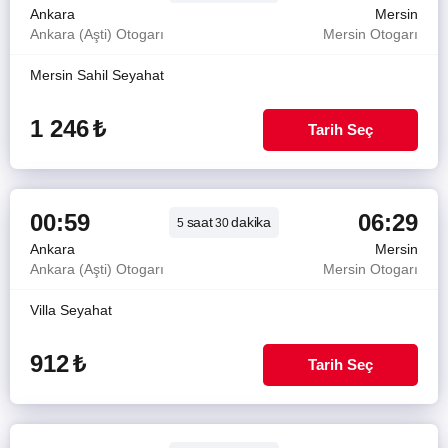
Ankara
Mersin
Ankara (Aşti) Otogarı
Mersin Otogarı
Mersin Sahil Seyahat
1 246
₺
Tarih Seç
00:59
06:29
saat
dakika
5
30
Ankara
Mersin
Ankara (Aşti) Otogarı
Mersin Otogarı
Villa Seyahat
912
₺
Tarih Seç