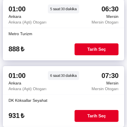
01:00
06:30
saat
dakika
5
30
Ankara
Mersin
Ankara (Aşti) Otogarı
Mersin Otogarı
Metro Turizm
888
₺
Tarih Seç
01:00
07:30
saat
dakika
6
30
Ankara
Mersin
Ankara (Aşti) Otogarı
Mersin Otogarı
DK Köksallar Seyahat
931
₺
Tarih Seç