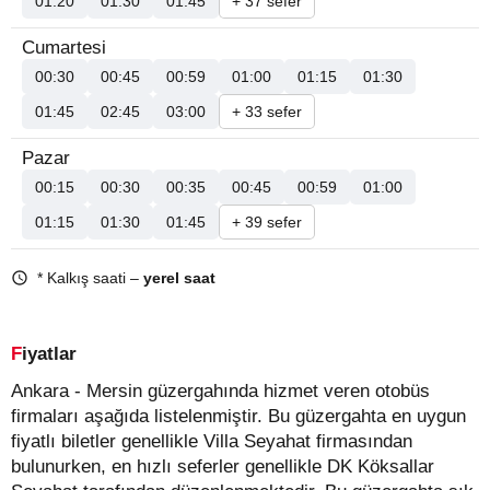
01:20
01:30
01:45
+ 37 sefer
Cumartesi
00:30
00:45
00:59
01:00
01:15
01:30
01:45
02:45
03:00
+ 33 sefer
Pazar
00:15
00:30
00:35
00:45
00:59
01:00
01:15
01:30
01:45
+ 39 sefer
* Kalkış saati –
yerel saat
Fiyatlar
Ankara - Mersin güzergahında hizmet veren otobüs
firmaları aşağıda listelenmiştir. Bu güzergahta en uygun
fiyatlı biletler genellikle Villa Seyahat firmasından
bulunurken, en hızlı seferler genellikle DK Köksallar