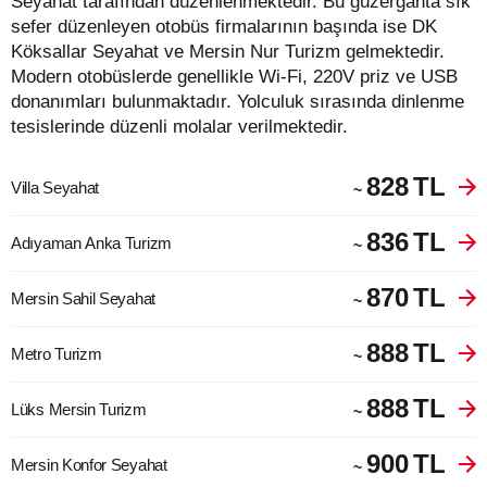
Seyahat tarafından düzenlenmektedir. Bu güzergahta sık
sefer düzenleyen otobüs firmalarının başında ise DK
Köksallar Seyahat ve Mersin Nur Turizm gelmektedir.
Modern otobüslerde genellikle Wi-Fi, 220V priz ve USB
donanımları bulunmaktadır. Yolculuk sırasında dinlenme
tesislerinde düzenli molalar verilmektedir.
828
TL
Villa Seyahat
~
836
TL
Adıyaman Anka Turizm
~
870
TL
Mersin Sahil Seyahat
~
888
TL
Metro Turizm
~
888
TL
Lüks Mersin Turizm
~
900
TL
Mersin Konfor Seyahat
~