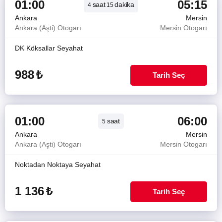
01:00
05:15
saat
dakika
4
15
Ankara
Mersin
Ankara (Aşti) Otogarı
Mersin Otogarı
DK Köksallar Seyahat
988
₺
Tarih Seç
01:00
06:00
saat
5
Ankara
Mersin
Ankara (Aşti) Otogarı
Mersin Otogarı
Noktadan Noktaya Seyahat
1 136
₺
Tarih Seç