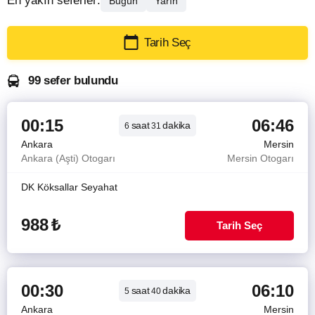
En yakın seferler:
Bugün
Yarın
Tarih Seç
99 sefer bulundu
00:15
06:46
saat
dakika
6
31
Ankara
Mersin
Ankara (Aşti) Otogarı
Mersin Otogarı
DK Köksallar Seyahat
988
₺
Tarih Seç
00:30
06:10
saat
dakika
5
40
Ankara
Mersin