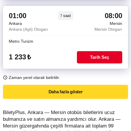
01:00
08:00
saat
7
Ankara
Mersin
Ankara (Aşti) Otogarı
Mersin Otogarı
Metro Turizm
1 233
₺
Tarih Seç
Zaman yerel olarak belirtilir.
Daha fazla göster
BiletyPlus, Ankara — Mersin otobüs biletlerini ucuz
bulmanıza ve satın almanıza yardımcı olur. Ankara —
Mersin güzergahında çeşitli firmalara ait toplam 99