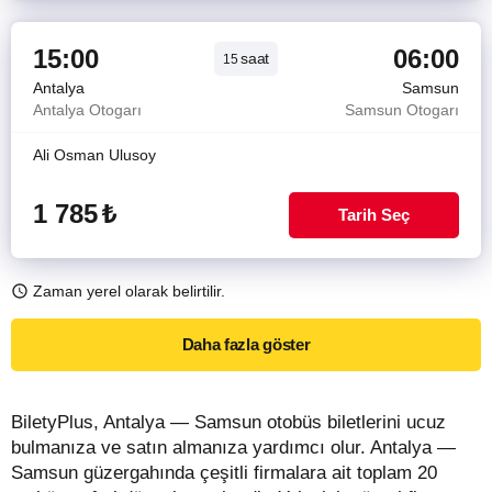
15:00
06:00
saat
15
Antalya
Samsun
Antalya Otogarı
Samsun Otogarı
Ali Osman Ulusoy
1 785
₺
Tarih Seç
Zaman yerel olarak belirtilir.
Daha fazla göster
BiletyPlus, Antalya — Samsun otobüs biletlerini ucuz
bulmanıza ve satın almanıza yardımcı olur. Antalya —
Samsun güzergahında çeşitli firmalara ait toplam 20