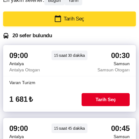
En yakın seferler:
Bugün
Yarın
Tarih Seç
20 sefer bulundu
09:00
00:30
saat
dakika
15
30
Antalya
Samsun
Antalya Otogarı
Samsun Otogarı
Varan Turizm
1 681
₺
Tarih Seç
09:00
00:45
saat
dakika
15
45
Antalya
Samsun