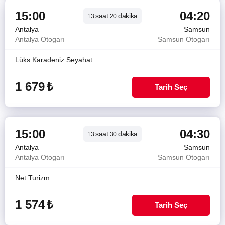
15:00
04:20
saat
dakika
13
20
Antalya
Samsun
Antalya Otogarı
Samsun Otogarı
Lüks Karadeniz Seyahat
1 679
₺
Tarih Seç
15:00
04:30
saat
dakika
13
30
Antalya
Samsun
Antalya Otogarı
Samsun Otogarı
Net Turizm
1 574
₺
Tarih Seç