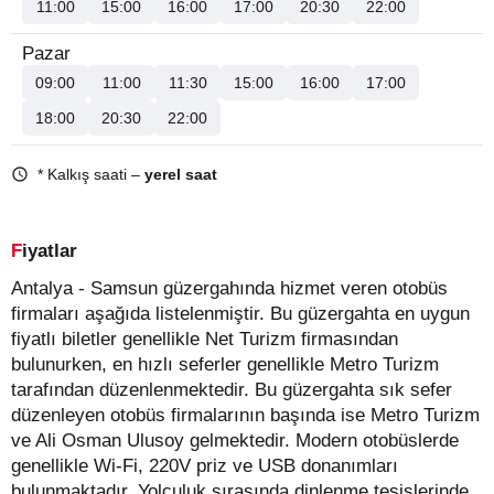
11:00
15:00
16:00
17:00
20:30
22:00
Pazar
09:00
11:00
11:30
15:00
16:00
17:00
18:00
20:30
22:00
* Kalkış saati –
yerel saat
Fiyatlar
Antalya - Samsun güzergahında hizmet veren otobüs
firmaları aşağıda listelenmiştir. Bu güzergahta en uygun
fiyatlı biletler genellikle Net Turizm firmasından
bulunurken, en hızlı seferler genellikle Metro Turizm
tarafından düzenlenmektedir. Bu güzergahta sık sefer
düzenleyen otobüs firmalarının başında ise Metro Turizm
ve Ali Osman Ulusoy gelmektedir. Modern otobüslerde
genellikle Wi-Fi, 220V priz ve USB donanımları
bulunmaktadır. Yolculuk sırasında dinlenme tesislerinde