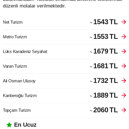
düzenli molalar verilmektedir.
1543
TL
Net Turizm
~
1553
TL
Metro Turizm
~
1679
TL
Lüks Karadeniz Seyahat
~
1681
TL
Varan Turizm
~
1732
TL
Ali Osman Ulusoy
~
1889
TL
Kanberoğlu Turizm
~
2060
TL
Topçam Turizm
~
En Ucuz