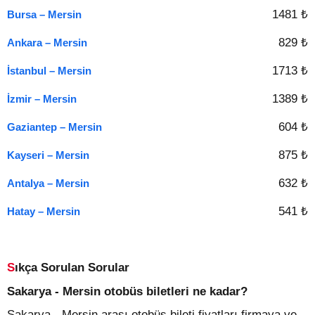
1481 ₺
Bursa – Mersin
829 ₺
Ankara – Mersin
1713 ₺
İstanbul – Mersin
1389 ₺
İzmir – Mersin
604 ₺
Gaziantep – Mersin
875 ₺
Kayseri – Mersin
632 ₺
Antalya – Mersin
541 ₺
Hatay – Mersin
Sıkça Sorulan Sorular
Sakarya - Mersin otobüs biletleri ne kadar?
Sakarya - Mersin arası otobüs bileti fiyatları firmaya ve