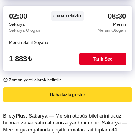
02:00
08:30
saat
dakika
6
30
Sakarya
Mersin
Sakarya Otogarı
Mersin Otogarı
Mersin Sahil Seyahat
1 883
₺
Tarih Seç
Zaman yerel olarak belirtilir.
Daha fazla göster
BiletyPlus, Sakarya — Mersin otobüs biletlerini ucuz
bulmanıza ve satın almanıza yardımcı olur. Sakarya —
Mersin güzergahında çeşitli firmalara ait toplam 44