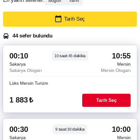
En yakın seferler:
Bugün
Yarın
Tarih Seç
44 sefer bulundu
00:10
10:55
saat
dakika
10
45
Sakarya
Mersin
Sakarya Otogarı
Mersin Otogarı
Lüks Mersin Turizm
1 883
₺
Tarih Seç
00:30
10:00
saat
dakika
9
30
Sakarya
Mersin