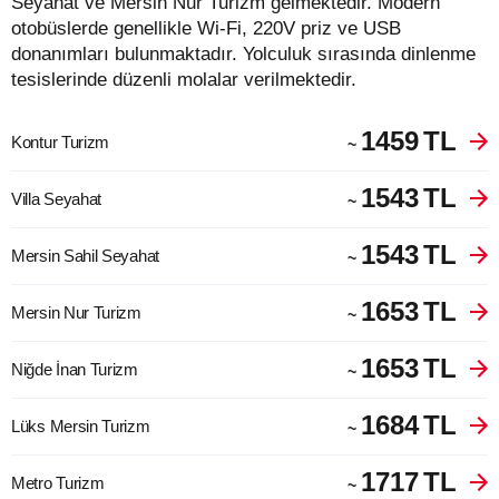
Seyahat ve Mersin Nur Turizm gelmektedir. Modern
otobüslerde genellikle Wi-Fi, 220V priz ve USB
donanımları bulunmaktadır. Yolculuk sırasında dinlenme
tesislerinde düzenli molalar verilmektedir.
1459
TL
Kontur Turizm
~
1543
TL
Villa Seyahat
~
1543
TL
Mersin Sahil Seyahat
~
1653
TL
Mersin Nur Turizm
~
1653
TL
Niğde İnan Turizm
~
1684
TL
Lüks Mersin Turizm
~
1717
TL
Metro Turizm
~