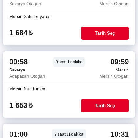
Sakarya Otogarı
Mersin Otogarı
Mersin Sahil Seyahat
1 684
₺
Tarih Seç
00:58
09:59
saat
dakika
9
1
Sakarya
Mersin
Adapazarı Otogarı
Mersin Otogarı
Mersin Nur Turizm
1 653
₺
Tarih Seç
01:00
10:31
saat
dakika
9
31