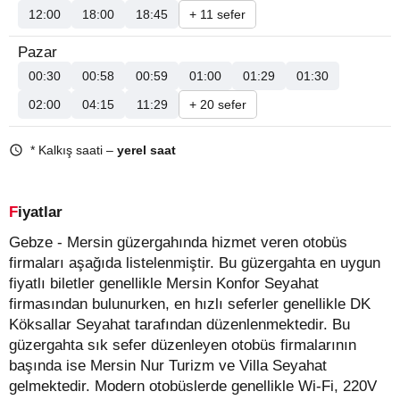
12:00
18:00
18:45
+ 11 sefer
Pazar
00:30
00:58
00:59
01:00
01:29
01:30
02:00
04:15
11:29
+ 20 sefer
* Kalkış saati –
yerel saat
Fiyatlar
Gebze - Mersin güzergahında hizmet veren otobüs
firmaları aşağıda listelenmiştir. Bu güzergahta en uygun
fiyatlı biletler genellikle Mersin Konfor Seyahat
firmasından bulunurken, en hızlı seferler genellikle DK
Köksallar Seyahat tarafından düzenlenmektedir. Bu
güzergahta sık sefer düzenleyen otobüs firmalarının
başında ise Mersin Nur Turizm ve Villa Seyahat
gelmektedir. Modern otobüslerde genellikle Wi-Fi, 220V