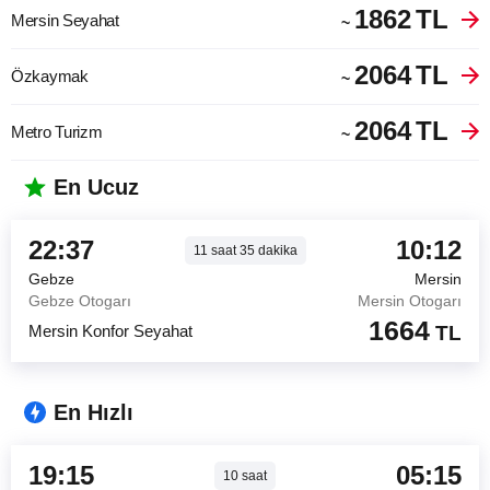
1862
TL
Mersin Seyahat
~
2064
TL
Özkaymak
~
2064
TL
Metro Turizm
~
En Ucuz
22:37
10:12
11
saat
35
dakika
Gebze
Mersin
Gebze Otogarı
Mersin Otogarı
1664
Mersin Konfor Seyahat
TL
En Hızlı
19:15
05:15
10
saat