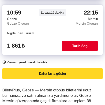
10:59
22:15
saat
dakika
11
16
Gebze
Mersin
Gebze Otogarı
Mersin Otogarı
Niğde İnan Turizm
1 861
₺
Tarih Seç
Zaman yerel olarak belirtilir.
Daha fazla göster
BiletyPlus, Gebze — Mersin otobüs biletlerini ucuz
bulmanıza ve satın almanıza yardımcı olur. Gebze —
Mersin güzergahında çeşitli firmalara ait toplam 38