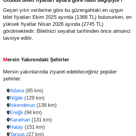
Otobüs bileti fiyatları aylara göre nasıl değişiyor?
Geçen yılın verilerine göre bu güzergahtaki en uygun
bilet fiyatları Ekim 2025 ayında (1368 TL) bulunurken, en
yüksek fiyatlar Nisan 2026 ayında (2745 TL)
görülmektedir. Biletinizi seyahat tarihinden önce almanız
tavsiye edilir.
Mersin Yakınındaki Şehirler
Mersin yakınlarında ziyaret edebileceğiniz popüler
şehirler:
Adana
(65 km)
Niğde
(129 km)
İskenderun
(139 km)
Ereğli
(94 km)
Karaman
(131 km)
Hatay
(151 km)
Tarsus
(27 km)