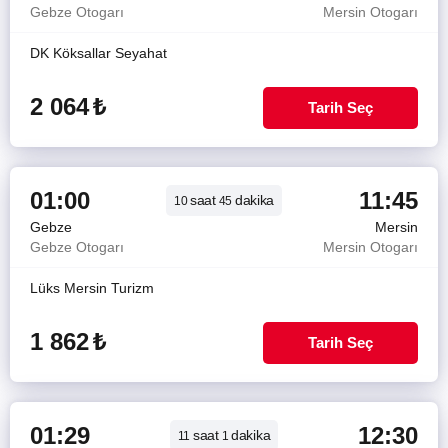
Gebze Otogarı
Mersin Otogarı
DK Köksallar Seyahat
2 064
₺
Tarih Seç
01:00
11:45
saat
dakika
10
45
Gebze
Mersin
Gebze Otogarı
Mersin Otogarı
Lüks Mersin Turizm
1 862
₺
Tarih Seç
01:29
12:30
saat
dakika
11
1