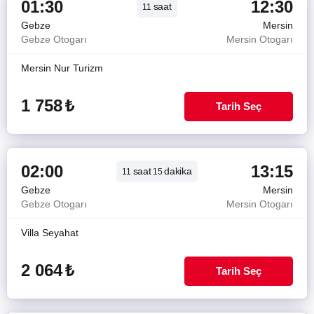
01:30
12:30
saat
11
Gebze
Mersin
Gebze Otogarı
Mersin Otogarı
Mersin Nur Turizm
1 758
₺
Tarih Seç
02:00
13:15
saat
dakika
11
15
Gebze
Mersin
Gebze Otogarı
Mersin Otogarı
Villa Seyahat
2 064
₺
Tarih Seç