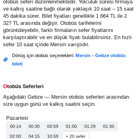
otobüs seferi düzenlenmektedir. Yolculuk süresi firmaya
ve kalkış saatine bağlı olarak yaklaşık 10 saat – 15 saat
45 dakika sürer.
Bilet fiyatları genellikle 1 664 TL ile 2
327 TL arasında değişir.
Otobüs tarifelerini
görüntüleyebilir, farklı firmaların sefer fiyatlarını
karşılaştırabilir ve en düşük fiyatı bulabilirsiniz. En hızlı
sefer 10 saat içinde Mersin varışlıdır.
Dönüş için otobüs seçenekleri:
Mersin – Gebze otobüs
bileti
Otobüs Seferleri
Aşağıdaki Gebze — Mersin otobüs seferleri arasından
size uygun günü ve kalkış saatini seçin.
Pazartesi
00:14
00:30
00:59
01:00
01:29
01:30
02:00
04:15
10:59
+ 20 sefer