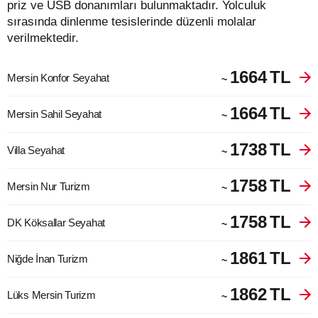
priz ve USB donanımları bulunmaktadır. Yolculuk
sırasında dinlenme tesislerinde düzenli molalar
verilmektedir.
1664
TL
Mersin Konfor Seyahat
~
1664
TL
Mersin Sahil Seyahat
~
1738
TL
Villa Seyahat
~
1758
TL
Mersin Nur Turizm
~
1758
TL
DK Köksallar Seyahat
~
1861
TL
Niğde İnan Turizm
~
1862
TL
Lüks Mersin Turizm
~