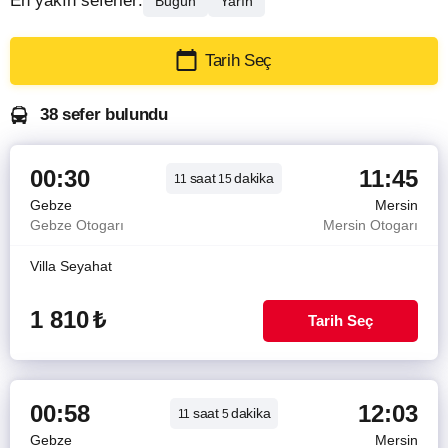
En yakın seferler:
Bugün
Yarın
Tarih Seç
38 sefer bulundu
00:30
11:45
saat
dakika
11
15
Gebze
Mersin
Gebze Otogarı
Mersin Otogarı
Villa Seyahat
1 810
₺
Tarih Seç
00:58
12:03
saat
dakika
11
5
Gebze
Mersin