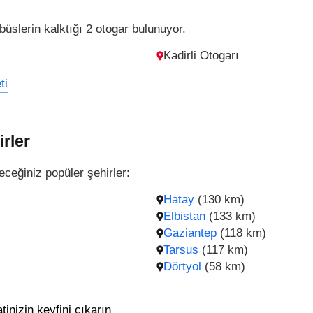
obüslerin kalktığı 2 otogar bulunuyor.
Kadirli Otogarı
ti
irler
eceğiniz popüler şehirler:
Hatay
(130 km)
Elbistan
(133 km)
Gaziantep
(118 km)
Tarsus
(117 km)
Dörtyol
(58 km)
tinizin keyfini çıkarın