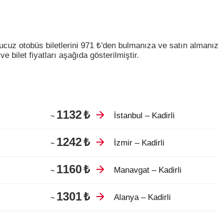
 ucuz otobüs biletlerini
971
₺
'den bulmanıza ve satın almanız
e bilet fiyatları aşağıda gösterilmiştir.
1132
₺
İstanbul – Kadirli
~
1242
₺
İzmir – Kadirli
~
1160
₺
Manavgat – Kadirli
~
1301
₺
Alanya – Kadirli
~