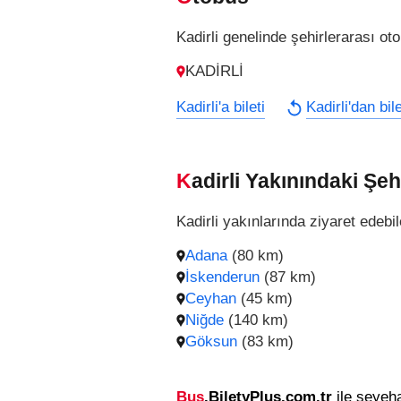
Kadirli genelinde şehirlerarası ot
KADİRLİ
Kadirli'a bileti
Kadirli'dan bile
Kadirli Yakınındaki Şeh
Kadirli yakınlarında ziyaret edebil
Adana
(80 km)
İskenderun
(87 km)
Ceyhan
(45 km)
Niğde
(140 km)
Göksun
(83 km)
Bus
.BiletyPlus.com.tr
ile seyeha