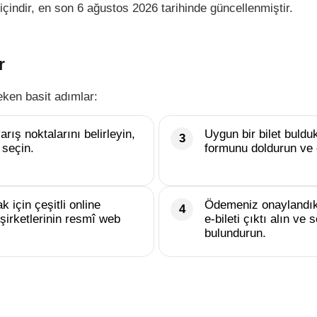
içindir, en son 6 ağustos 2026 tarihinde güncellenmiştir.
r
eken basit adımlar:
rış noktalarını belirleyin,
Uygun bir bilet buld
 seçin.
formunu doldurun ve 
k için çeşitli online
Ödemeniz onaylandık
şirketlerinin resmî web
e-bileti çıktı alın v
bulundurun.