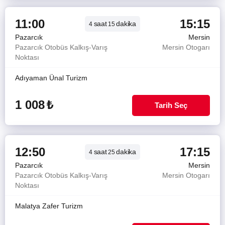
11:00
15:15
saat
dakika
4
15
Pazarcık
Mersin
Pazarcık Otobüs Kalkış-Varış
Mersin Otogarı
Noktası
Adıyaman Ünal Turizm
1 008
₺
Tarih Seç
12:50
17:15
saat
dakika
4
25
Pazarcık
Mersin
Pazarcık Otobüs Kalkış-Varış
Mersin Otogarı
Noktası
Malatya Zafer Turizm