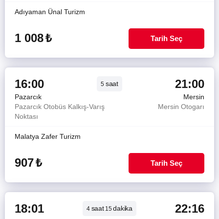
Adıyaman Ünal Turizm
1 008
₺
Tarih Seç
16:00
21:00
saat
5
Pazarcık
Mersin
Pazarcık Otobüs Kalkış-Varış
Mersin Otogarı
Noktası
Malatya Zafer Turizm
907
₺
Tarih Seç
18:01
22:16
saat
dakika
4
15