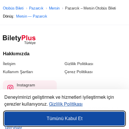
Otobüs Bileti
Pazarcık
Mersin
Pazarcık – Mersin Otobüs Bileti
Dönüş:
Mersin — Pazarcık
Hakkımızda
İletişim
Gizlilik Politikası
Kullanım Şartları
Çerez Politikası
Instagram
@biletyplus_turkiye
Deneyiminizi geliştirmek ve hizmetleri iyileştirmek için
çerezler kullanıyoruz.
Gizlilik Politikası
© 2023 — 2026, Biletyplus, Innovative Travel Technologies, LLC.
Tüm hakları saklıdır.
Tümünü Kabul Et
Bu siteyi kullanmanız,
kullanıcı sözleşmesi
,
gizlilik politikası
ve
çerez politikası
koşullarının kabul edildiği anlamına gelir.
Tercihler