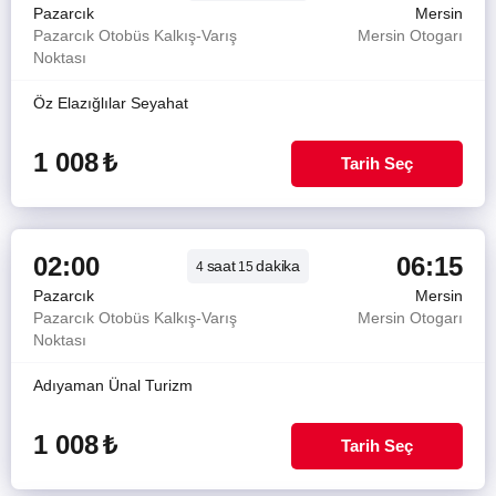
Pazarcık
Mersin
Pazarcık Otobüs Kalkış-Varış
Mersin Otogarı
Noktası
Öz Elazığlılar Seyahat
1 008
₺
Tarih Seç
02:00
06:15
saat
dakika
4
15
Pazarcık
Mersin
Pazarcık Otobüs Kalkış-Varış
Mersin Otogarı
Noktası
Adıyaman Ünal Turizm
1 008
₺
Tarih Seç