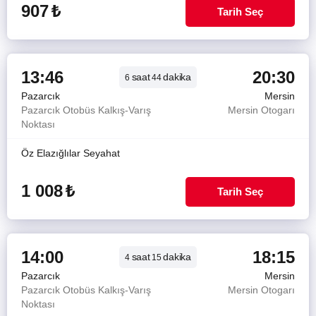
907
₺
Tarih Seç
13:46
20:30
saat
dakika
6
44
Pazarcık
Mersin
Pazarcık Otobüs Kalkış-Varış
Mersin Otogarı
Noktası
Öz Elazığlılar Seyahat
1 008
₺
Tarih Seç
14:00
18:15
saat
dakika
4
15
Pazarcık
Mersin
Pazarcık Otobüs Kalkış-Varış
Mersin Otogarı
Noktası