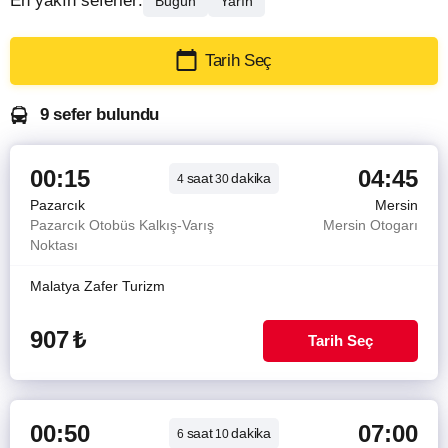
En yakın seferler:
Bugün
Yarın
Tarih Seç
9 sefer bulundu
00:15
04:45
saat
dakika
4
30
Pazarcık
Mersin
Pazarcık Otobüs Kalkış-Varış
Mersin Otogarı
Noktası
Malatya Zafer Turizm
907
₺
Tarih Seç
00:50
07:00
saat
dakika
6
10