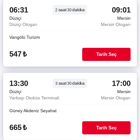
06:31
09:01
saat
dakika
2
30
Düziçi
Mersin
Düziçi Otogarı
Mersin Otogarı
Vangölü Turizm
547
₺
Tarih Seç
13:30
17:00
saat
dakika
3
30
Düziçi
Mersin
Yarbaşı Otobüs Terminali
Mersin Otogarı
Güney Akdeniz Seyahat
665
₺
Tarih Seç