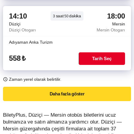
14:10
18:00
saat
dakika
3
50
Düziçi
Mersin
Düziçi Otogarı
Mersin Otogarı
Adıyaman Anka Turizm
558
₺
Tarih Seç
Zaman yerel olarak belirtilir.
Daha fazla göster
BiletyPlus, Düziçi — Mersin otobüs biletlerini ucuz
bulmanıza ve satın almanıza yardımcı olur. Düziçi —
Mersin güzergahında çeşitli firmalara ait toplam 37