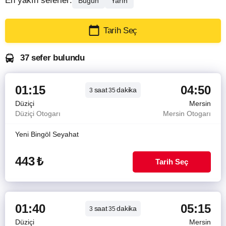
En yakın seferler:
Bugün
Yarın
Tarih Seç
37 sefer bulundu
01:15
04:50
saat
dakika
3
35
Düziçi
Mersin
Düziçi Otogarı
Mersin Otogarı
Yeni Bingöl Seyahat
443
₺
Tarih Seç
01:40
05:15
saat
dakika
3
35
Düziçi
Mersin