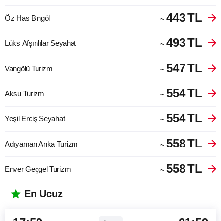
443
TL
Öz Has Bingöl
~
493
TL
Lüks Afşınlılar Seyahat
~
547
TL
Vangölü Turizm
~
554
TL
Aksu Turizm
~
554
TL
Yeşil Erciş Seyahat
~
558
TL
Adıyaman Anka Turizm
~
558
TL
Enver Geçgel Turizm
~
En Ucuz