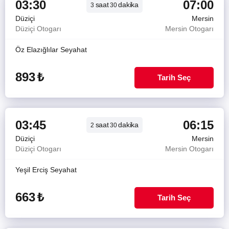
03:30
07:00
saat
dakika
3
30
Düziçi
Mersin
Düziçi Otogarı
Mersin Otogarı
Öz Elazığlılar Seyahat
893
₺
Tarih Seç
03:45
06:15
saat
dakika
2
30
Düziçi
Mersin
Düziçi Otogarı
Mersin Otogarı
Yeşil Erciş Seyahat
663
₺
Tarih Seç