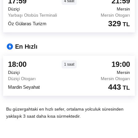
17:59
21:59
4
saat
Düziçi
Mersin
Yarbaşı Otobüs Terminali
Mersin Otogarı
329
Öz Gülaras Turizm
TL
En Hızlı
18:00
19:00
1
saat
Düziçi
Mersin
Düziçi Otogarı
Mersin Otogarı
443
Mardin Seyahat
TL
Bu güzergahtaki en hızlı sefer, ortalama yolculuk süresinden
yaklaşık 3 saat daha kısa sürmektedir.