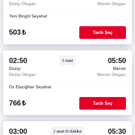
Düziçi Otogarı
Mersin Otogarı
Yeni Bingöl Seyahat
503
₺
Tarih Seç
02:50
05:50
saat
3
Düziçi
Mersin
Düziçi Otogarı
Mersin Otogarı
Öz Elazığlılar Seyahat
766
₺
Tarih Seç
03:00
05:30
saat
dakika
2
30