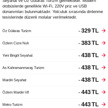
Seyahat ve Öz Gülaras Turizm gelmektedir. Modern
otobüslerde genellikle Wi-Fi, 220V priz ve USB
donanımları bulunmaktadır. Yolculuk sırasında dinlenme
tesislerinde düzenli molalar verilmektedir.
329
TL
Öz Gülaras Turizm
~
383
TL
Özlem Cizre Nuh
~
438
TL
Yeni Bingöl Seyahat
~
438
TL
As Kahramanmaraş Turizm
~
438
TL
Mardin Seyahat
~
443
TL
Özlem Mardin Vif
~
443
TL
Metro Turizm
~