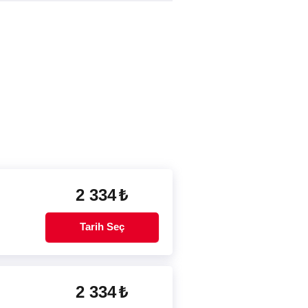
2 334
₺
Tarih Seç
2 334
₺