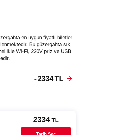
enlenmektedir. Bu güzergahta sık
nellikle Wi-Fi, 220V priz ve USB
edir.
2334
TL
~
2334
TL
Tarih Seç