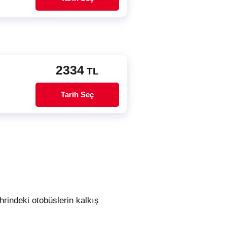
2334
TL
Tarih Seç