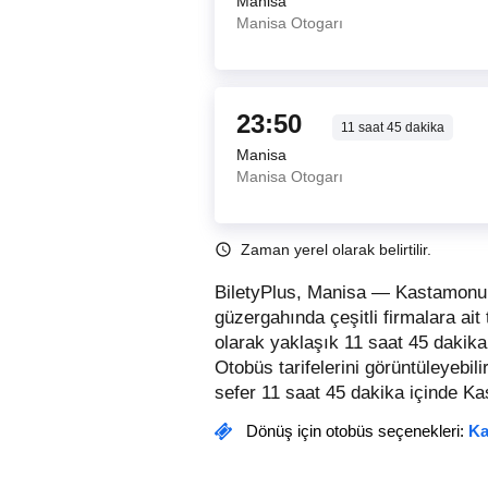
Manisa
Manisa Otogarı
23:50
11
saat
45
dakika
Manisa
Manisa Otogarı
Zaman yerel olarak belirtilir.
BiletyPlus, Manisa — Kastamonu 
güzergahında çeşitli firmalara ait
olarak yaklaşık 11 saat 45 dakika
Otobüs tarifelerini görüntüleyebilir,
sefer 11 saat 45 dakika içinde Ka
Dönüş için otobüs seçenekleri:
Ka