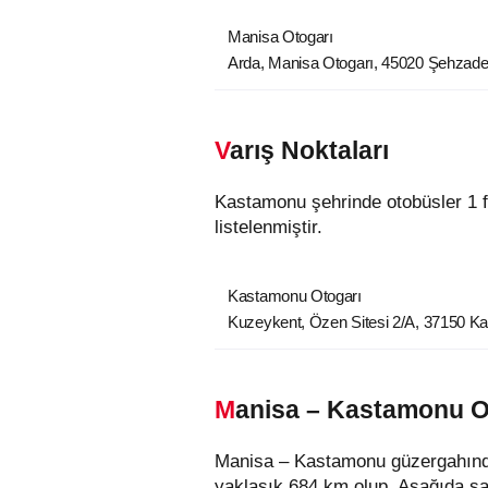
Manisa Otogarı
Arda, Manisa Otogarı, 45020 Şehzade
Varış Noktaları
Kastamonu şehrinde otobüsler 1 farklı varış noktasına ulaşmaktadır. Kastamonu şehrindeki otobüs durakları aşağıda
listelenmiştir.
Kastamonu Otogarı
Kuzeykent, Özen Sitesi 2/A, 37150 
Manisa – Kastamonu O
Manisa – Kastamonu güzergahında ç
yaklaşık 684 km olup, Aşağıda saba