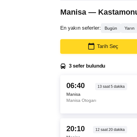
Manisa — Kastamonu ot
En yakın seferler:
Bugün
Yarın
Tarih Seç
3 sefer bulundu
06:40
13
saat
5
dakika
Manisa
Manisa Otogarı
20:10
12
saat
20
dakika