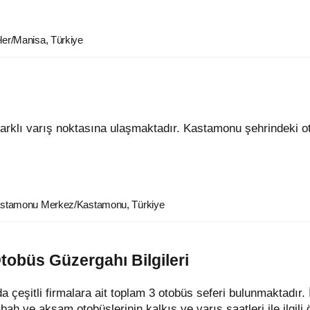
ler/Manisa, Türkiye
Kastamonu Merkez/Kastamonu, Türkiye
tobüs Güzergahı Bilgileri
eşitli firmalara ait toplam 3 otobüs seferi bulunmaktadır. 
h ve akşam otobüslerinin kalkış ve varış saatleri ile ilgili öz