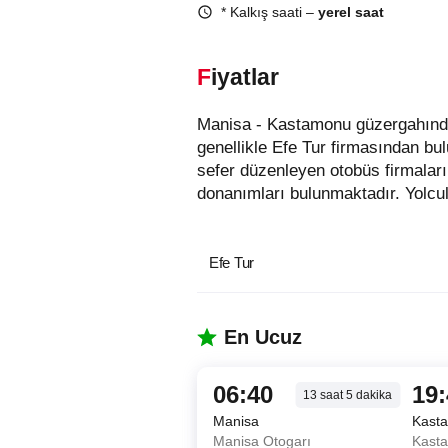
* Kalkış saati –
yerel saat
Fiyatlar
Manisa - Kastamonu güzergahında hizmet veren otobüs firmaları aşağıda listelenmiştir. Bu güzergahta en uygun fiyatlı biletler
genellikle Efe Tur firmasından bu
sefer düzenleyen otobüs firmaları
donanımları bulunmaktadır. Yolcul
Efe Tur
En Ucuz
06:40
19
13
saat
5
dakika
Manisa
Kast
Manisa Otogarı
Kast