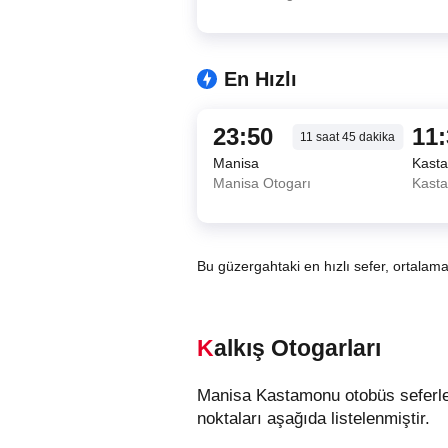
En Hızlı
23:50
11
11
saat
45
dakika
Manisa
Kast
Manisa Otogarı
Kast
Bu güzergahtaki en hızlı sefer, ortalam
Kalkış Otogarları
Manisa Kastamonu otobüs seferleri 1 farklı kalkış noktasından hareket etmektedir. Manisa şehrindeki otobüslerin kalkış
noktaları aşağıda listelenmiştir.