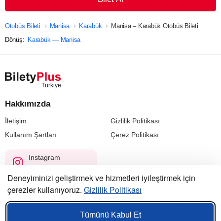
Otobüs Bileti
Manisa
Karabük
Manisa – Karabük Otobüs Bileti
Dönüş:
Karabük — Manisa
Hakkımızda
İletişim
Gizlilik Politikası
Kullanım Şartları
Çerez Politikası
Instagram
@biletyplus_turkiye
Deneyiminizi geliştirmek ve hizmetleri iyileştirmek için
çerezler kullanıyoruz.
Gizlilik Politikası
© 2023 — 2026, Biletyplus, Innovative Travel Technologies, LLC.
Tüm hakları saklıdır.
Tümünü Kabul Et
Bu siteyi kullanmanız,
kullanıcı sözleşmesi
,
gizlilik politikası
ve