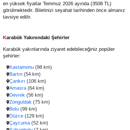
en yüksek fiyatlar Temmuz 2026 ayında (3508 TL)
görülmektedir. Biletinizi seyahat tarihinden önce almanız
tavsiye edilir.
Karabük Yakınındaki Şehirler
Karabük yakınlarında ziyaret edebileceğiniz popüler
şehirler:
Kastamonu
(98 km)
Bartın
(54 km)
Çankırı
(106 km)
Amasra
(64 km)
Devrek
(56 km)
Zonguldak
(75 km)
Bolu
(99 km)
Düzce
(129 km)
Çaycuma
(52 km)
Safranbolu
(7 km)