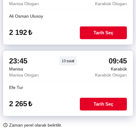
Manisa Otogarı
Karabük Otogarı
Ali Osman Ulusoy
2 192
₺
Tarih Seç
23:45
09:45
saat
10
Manisa
Karabük
Manisa Otogarı
Karabük Otogarı
Efe Tur
2 265
₺
Tarih Seç
Zaman yerel olarak belirtilir.