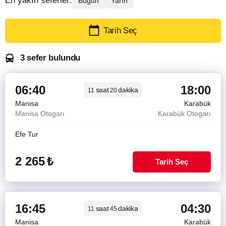
En yakın seferler:
Bugün
Yarın
Tarih Seç
3 sefer bulundu
06:40
18:00
saat
dakika
11
20
Manisa
Karabük
Manisa Otogarı
Karabük Otogarı
Efe Tur
2 265
₺
Tarih Seç
16:45
04:30
saat
dakika
11
45
Manisa
Karabük