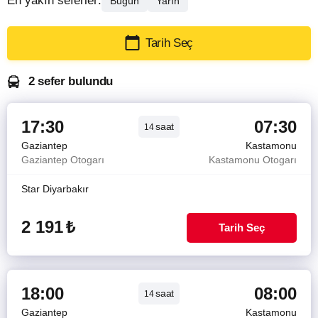
En yakın seferler:
Bugün
Yarın
Tarih Seç
2 sefer bulundu
17:30
07:30
saat
14
Gaziantep
Kastamonu
Gaziantep Otogarı
Kastamonu Otogarı
Star Diyarbakır
2 191
₺
Tarih Seç
18:00
08:00
saat
14
Gaziantep
Kastamonu