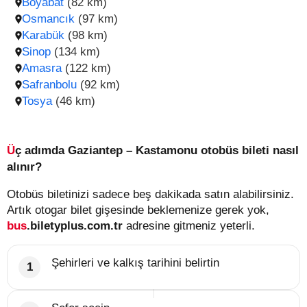
Boyabat
(82 km)
Osmancık
(97 km)
Karabük
(98 km)
Sinop
(134 km)
Amasra
(122 km)
Safranbolu
(92 km)
Tosya
(46 km)
Üç adımda Gaziantep – Kastamonu otobüs bileti nasıl
alınır?
Otobüs biletinizi sadece beş dakikada satın alabilirsiniz.
Artık otogar bilet gişesinde beklemenize gerek yok,
bus
.biletyplus.com.tr
adresine gitmeniz yeterli.
Şehirleri ve kalkış tarihini belirtin