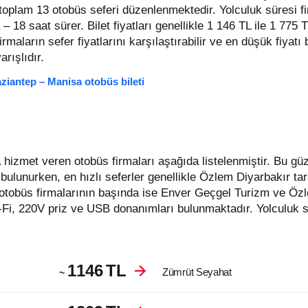
t toplam 13 otobüs seferi düzenlenmektedir. Yolculuk süresi f
 – 18 saat sürer.
Bilet fiyatları genellikle 1 146 TL ile 1 775 
 firmaların sefer fiyatlarını karşılaştırabilir ve en düşük fiyatı 
rışlıdır.
ziantep – Manisa otobüs bileti
n bulunurken, en hızlı seferler genellikle Özlem Diyarbakır t
otobüs firmalarının başında ise Enver Geçgel Turizm ve Özl
-Fi, 220V priz ve USB donanımları bulunmaktadır. Yolculuk s
1146
TL
Zümrüt Seyahat
~