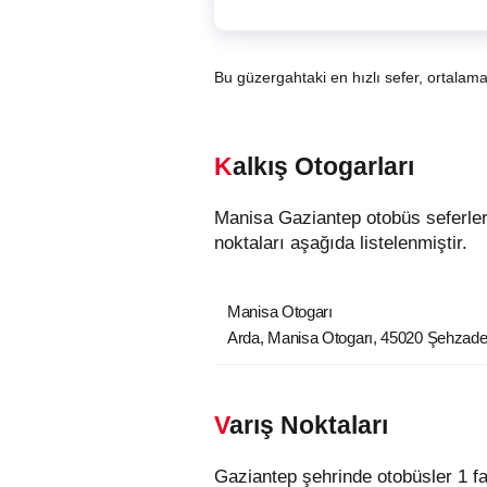
Bu güzergahtaki en hızlı sefer, ortalam
Kalkış Otogarları
Manisa Gaziantep otobüs seferleri 1 farklı kalkış noktasından hareket etmektedir. Manisa şehrindeki otobüslerin kalkış
noktaları aşağıda listelenmiştir.
Manisa Otogarı
Arda, Manisa Otogarı, 45020 Şehzade
Varış Noktaları
Gaziantep şehrinde otobüsler 1 farklı varış noktasına ulaşmaktadır. Gaziantep şehrindeki otobüs durakları aşağıda