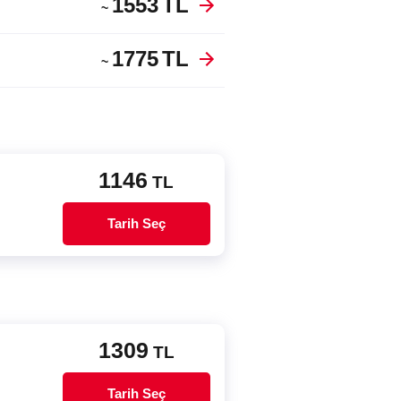
1553
TL
~
1775
TL
~
1146
TL
Tarih Seç
1309
TL
Tarih Seç