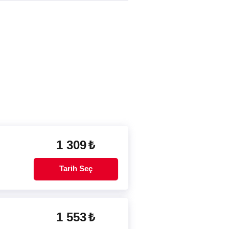
1 309
₺
Tarih Seç
1 553
₺