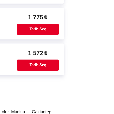
1 775
₺
Tarih Seç
1 572
₺
Tarih Seç
ı olur. Manisa — Gaziantep