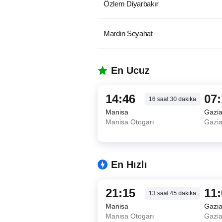
Özlem Diyarbakır
Mardin Seyahat
En Ucuz
14:46
07
16
saat
30
dakika
Manisa
Gazi
Manisa Otogarı
Gazia
En Hızlı
21:15
11
13
saat
45
dakika
Manisa
Gazi
Manisa Otogarı
Gazia