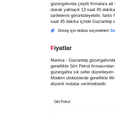
güzergahında çeşitli firmalara ai
olarak yaklaşık 13 saat 45 dakika
tarifelerini görüntüleyebilir, farklı
saat 45 dakika içinde Gaziantep va
Dönüş için otobüs seçenekleri:
Ga
Fiyatlar
Manisa - Gaziantep güzergahında hizmet veren otobüs firmaları aşağıda listelenmiştir. Bu güzergahta en uygun fiyatlı biletler
genellikle Siirt Petrol firmasında
güzergahta sık sefer düzenleyen 
Modern otobüslerde genellikle Wi
düzenli molalar verilmektedir.
Siirt Petrol