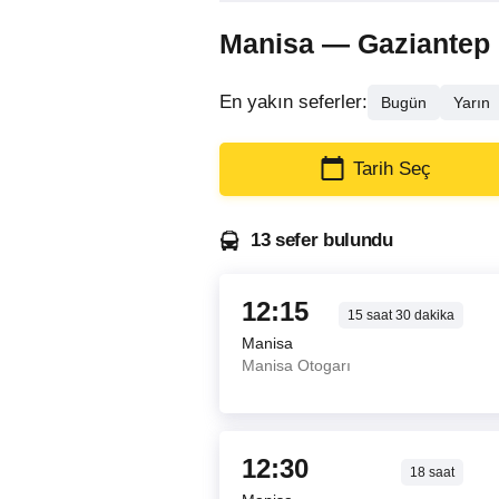
Manisa — Gaziantep ot
En yakın seferler:
Bugün
Yarın
Tarih Seç
13 sefer bulundu
12:15
15
saat
30
dakika
Manisa
Manisa Otogarı
12:30
18
saat