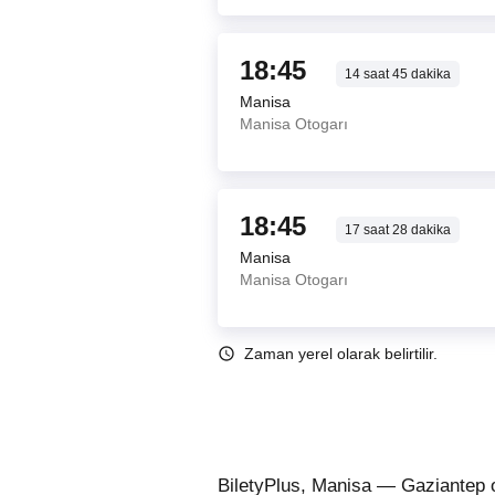
18:45
14
saat
45
dakika
Manisa
Manisa Otogarı
18:45
17
saat
28
dakika
Manisa
Manisa Otogarı
Zaman yerel olarak belirtilir.
BiletyPlus, Manisa — Gaziantep o