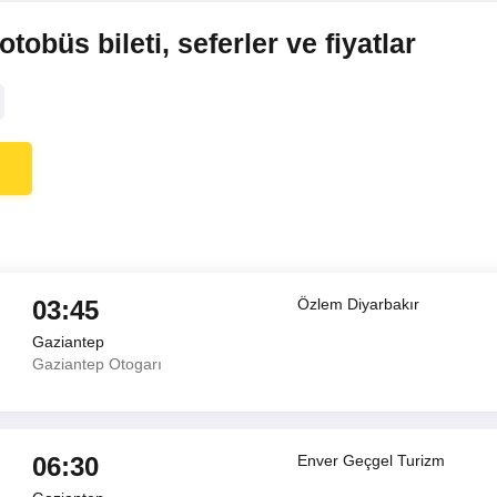
obüs bileti, seferler ve fiyatlar
03:45
Özlem Diyarbakır
Gaziantep
Gaziantep Otogarı
06:30
Enver Geçgel Turizm