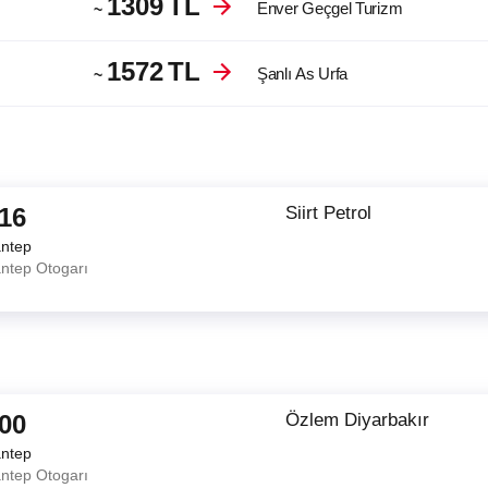
1309
TL
Enver Geçgel Turizm
~
1572
TL
Şanlı As Urfa
~
:16
Siirt Petrol
antep
ntep Otogarı
:00
Özlem Diyarbakır
antep
ntep Otogarı