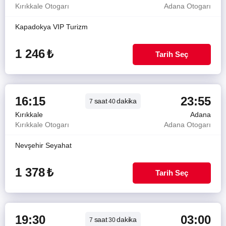
Kırıkkale Otogarı
Adana Otogarı
Kapadokya VIP Turizm
1 246
₺
Tarih Seç
16:15
23:55
saat
dakika
7
40
Kırıkkale
Adana
Kırıkkale Otogarı
Adana Otogarı
Nevşehir Seyahat
1 378
₺
Tarih Seç
19:30
03:00
saat
dakika
7
30