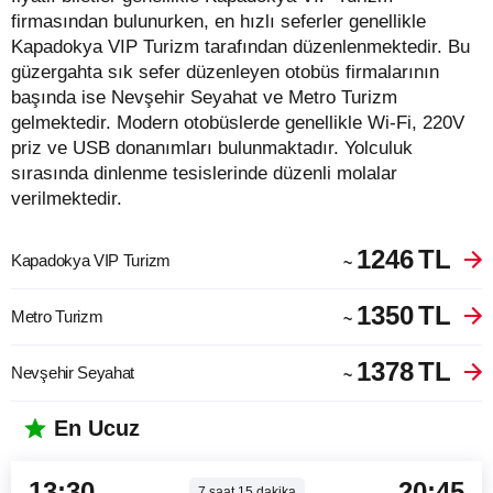
firmasından bulunurken, en hızlı seferler genellikle
Kapadokya VIP Turizm tarafından düzenlenmektedir. Bu
güzergahta sık sefer düzenleyen otobüs firmalarının
başında ise Nevşehir Seyahat ve Metro Turizm
gelmektedir. Modern otobüslerde genellikle Wi-Fi, 220V
priz ve USB donanımları bulunmaktadır. Yolculuk
sırasında dinlenme tesislerinde düzenli molalar
verilmektedir.
1246
TL
Kapadokya VIP Turizm
~
1350
TL
Metro Turizm
~
1378
TL
Nevşehir Seyahat
~
En Ucuz
13:30
20:45
7
saat
15
dakika