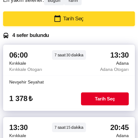
En yakın seferler:
Bugün
Yarın
Tarih Seç
4 sefer bulundu
06:00
13:30
saat
dakika
7
30
Kırıkkale
Adana
Kırıkkale Otogarı
Adana Otogarı
Nevşehir Seyahat
1 378
₺
Tarih Seç
13:30
20:45
saat
dakika
7
15
Kırıkkale
Adana