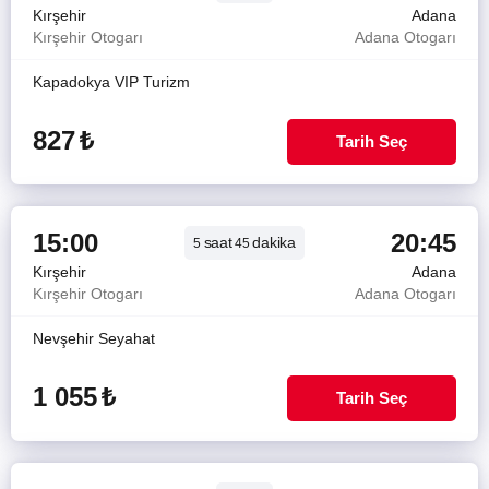
Kırşehir
Adana
Kırşehir Otogarı
Adana Otogarı
Kapadokya VIP Turizm
827
₺
Tarih Seç
15:00
20:45
saat
dakika
5
45
Kırşehir
Adana
Kırşehir Otogarı
Adana Otogarı
Nevşehir Seyahat
1 055
₺
Tarih Seç