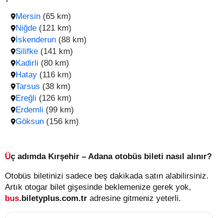
Mersin
(65 km)
Niğde
(121 km)
İskenderun
(88 km)
Silifke
(141 km)
Kadirli
(80 km)
Hatay
(116 km)
Tarsus
(38 km)
Ereğli
(126 km)
Erdemli
(99 km)
Göksun
(156 km)
Üç adımda Kırşehir – Adana otobüs bileti nasıl alınır?
Otobüs biletinizi sadece beş dakikada satın alabilirsiniz.
Artık otogar bilet gişesinde beklemenize gerek yok,
bus
.biletyplus.com.tr
adresine gitmeniz yeterli.