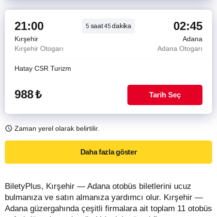
21:00
02:45
saat
dakika
5
45
Kırşehir
Adana
Kırşehir Otogarı
Adana Otogarı
Hatay CSR Turizm
988
₺
Tarih Seç
Zaman yerel olarak belirtilir.
Daha fazla göster
BiletyPlus, Kırşehir — Adana otobüs biletlerini ucuz
bulmanıza ve satın almanıza yardımcı olur. Kırşehir —
Adana güzergahında çeşitli firmalara ait toplam 11 otobüs