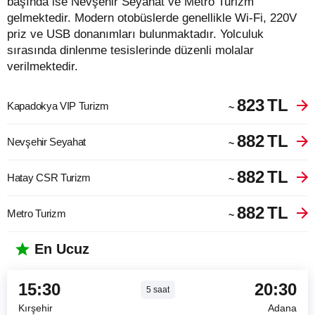
başında ise Nevşehir Seyahat ve Metro Turizm
gelmektedir. Modern otobüslerde genellikle Wi-Fi, 220V
priz ve USB donanımları bulunmaktadır. Yolculuk
sırasında dinlenme tesislerinde düzenli molalar
verilmektedir.
823
TL
Kapadokya VIP Turizm
~
882
TL
Nevşehir Seyahat
~
882
TL
Hatay CSR Turizm
~
882
TL
Metro Turizm
~
En Ucuz
15:30
20:30
5
saat
Kırşehir
Adana