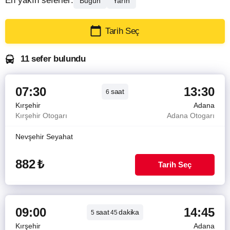
En yakın seferler:
Bugün
Yarın
Tarih Seç
11 sefer bulundu
07:30
13:30
saat
6
Kırşehir
Adana
Kırşehir Otogarı
Adana Otogarı
Nevşehir Seyahat
882
₺
Tarih Seç
09:00
14:45
saat
dakika
5
45
Kırşehir
Adana