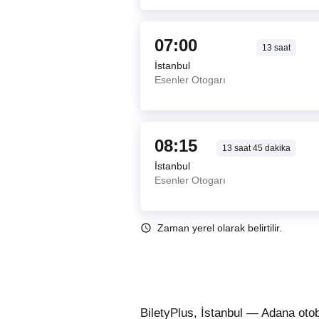
07:00
13
saat
İstanbul
Esenler Otogarı
08:15
13
saat
45
dakika
İstanbul
Esenler Otogarı
Zaman yerel olarak belirtilir.
BiletyPlus, İstanbul — Adana otob