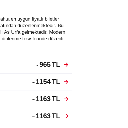
tarafından düzenlenmektedir. Bu
lı As Urfa gelmektedir. Modern
 dinlenme tesislerinde düzenli
965
TL
~
1154
TL
~
1163
TL
~
1163
TL
~