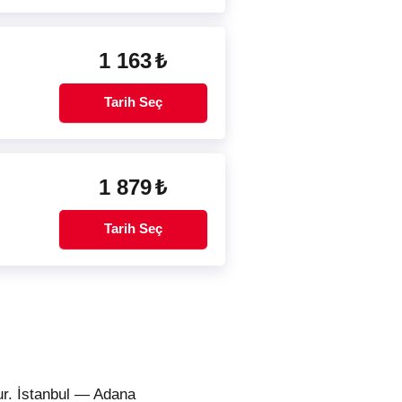
1 163
₺
Tarih Seç
1 879
₺
Tarih Seç
ur. İstanbul — Adana