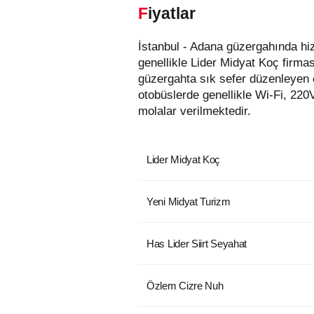
Fiyatlar
İstanbul - Adana güzergahında hizmet veren otobüs firmaları aşağıda listelenmiştir. Bu güzergahta en uygun fiyatlı biletler
genellikle Lider Midyat Koç firmas
güzergahta sık sefer düzenleyen 
otobüslerde genellikle Wi-Fi, 220
molalar verilmektedir.
Lider Midyat Koç
Yeni Midyat Turizm
Has Lider Siirt Seyahat
Özlem Cizre Nuh