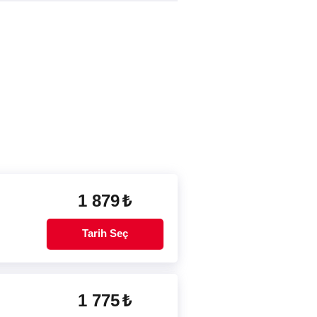
1 879
₺
Tarih Seç
1 775
₺