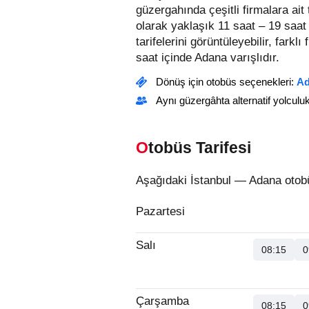
güzergahında çeşitli firmalara ai
olarak yaklaşık 11 saat – 19 saat
tarifelerini görüntüleyebilir, farklı
saat içinde Adana varışlıdır.
Dönüş için otobüs seçenekleri:
Ad
Aynı güzergâhta alternatif yolculu
Otobüs Tarifesi
Aşağıdaki İstanbul — Adana otobü
Pazartesi
Salı
08:15
0
Çarşamba
08:15
0