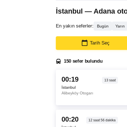
İstanbul — Adana otobü
En yakın seferler:
Bugün
Yarın
Tarih Seç
150 sefer bulundu
00:19
13
saat
İstanbul
Alibeyköy Otogarı
00:20
12
saat
56
dakika