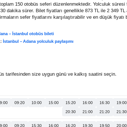
t toplam 150 otobüs seferi düzenlenmektedir. Yolculuk süresi 
 30 dakika sürer.
Bilet fiyatları genellikle 873 TL ile 2 349 TL
 firmaların sefer fiyatlarını karşılaştırabilir ve en düşük fiyatı 
ana – İstanbul otobüs bileti
k:
İstanbul – Adana yolculuk paylaşımı
s tarifesinden size uygun günü ve kalkış saatini seçin.
9:00
09:20
10:00
15:00
15:20
16:00
16:30
19:00
20:30
21:00
21:20
21:30
9:00
09:20
15:30
16:00
16:20
19:30
19:50
20:00