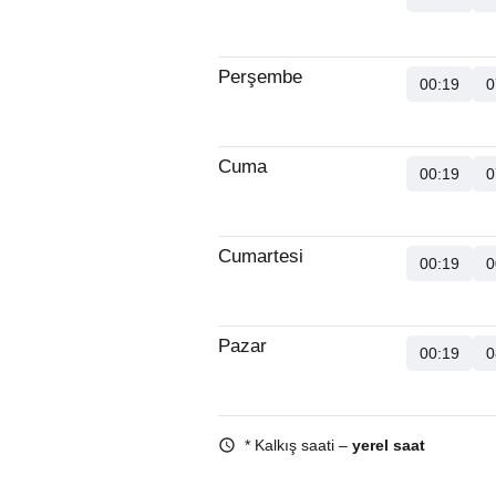
Perşembe
00:19
0
Cuma
00:19
0
Cumartesi
00:19
0
Pazar
00:19
0
* Kalkış saati –
yerel saat