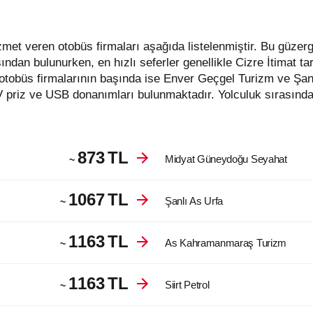
ından bulunurken, en hızlı seferler genellikle Cizre İtimat 
otobüs firmalarının başında ise Enver Geçgel Turizm ve Şan
V priz ve USB donanımları bulunmaktadır. Yolculuk sırasında
873
TL
Midyat Güneydoğu Seyahat
~
1067
TL
Şanlı As Urfa
~
1163
TL
As Kahramanmaraş Turizm
~
1163
TL
Siirt Petrol
~