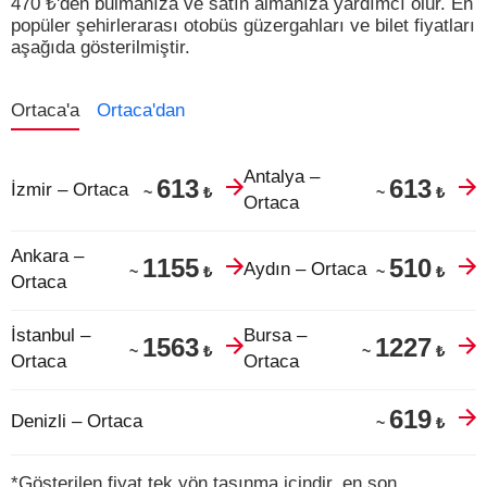
470
₺
'den bulmanıza ve satın almanıza yardımcı olur.
En
popüler şehirlerarası otobüs güzergahları ve bilet fiyatları
aşağıda gösterilmiştir.
Ortaca'a
Ortaca'dan
Antalya –
613
613
İzmir – Ortaca
₺
₺
~
~
Ortaca
Ankara –
1155
510
Aydın – Ortaca
₺
₺
~
~
Ortaca
İstanbul –
Bursa –
1563
1227
₺
₺
~
~
Ortaca
Ortaca
619
Denizli – Ortaca
₺
~
*Gösterilen fiyat tek yön taşınma içindir, en son