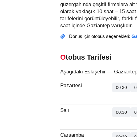
güzergahında çeşitli firmalara ai
olarak yaklaşık 10 saat – 15 saat
tarifelerini görüntüleyebilir, farklı
saat içinde Gaziantep varışlıdır.
Dönüş için otobüs seçenekleri:
Ga
Otobüs Tarifesi
Aşağıdaki Eskişehir — Gaziantep 
Pazartesi
00:30
0
Salı
00:30
0
Çarşamba