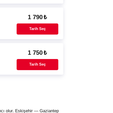
1 790
₺
Tarih Seç
1 750
₺
Tarih Seç
mcı olur. Eskişehir — Gaziantep