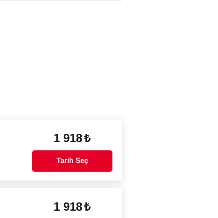
1 918
₺
Tarih Seç
1 918
₺