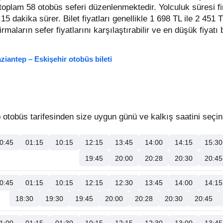
t toplam 58 otobüs seferi düzenlenmektedir. Yolculuk süresi f
 15 dakika sürer.
Bilet fiyatları genellikle 1 698 TL ile 2 451 
 firmaların sefer fiyatlarını karşılaştırabilir ve en düşük fiyatı 
ziantep – Eskişehir otobüs bileti
otobüs tarifesinden size uygun günü ve kalkış saatini seçin
0:45
01:15
10:15
12:15
13:45
14:00
14:15
15:30
19:45
20:00
20:28
20:30
20:45
0:45
01:15
10:15
12:15
12:30
13:45
14:00
14:15
18:30
19:30
19:45
20:00
20:28
20:30
20:45