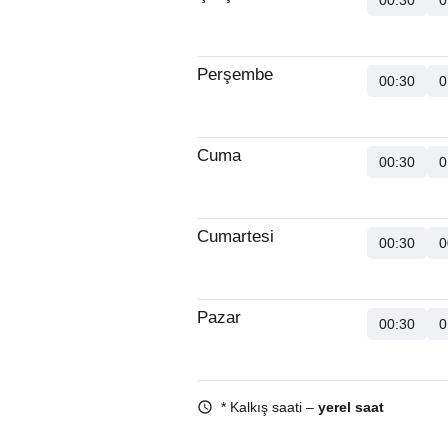
00:30
0
Perşembe
00:30
0
Cuma
00:30
0
Cumartesi
00:30
0
Pazar
00:30
0
* Kalkış saati –
yerel saat