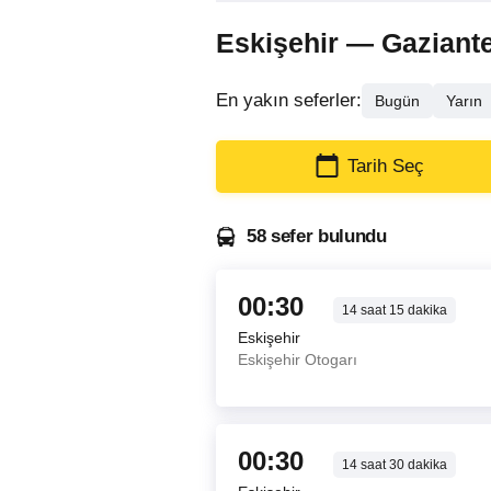
Eskişehir — Gaziantep
En yakın seferler:
Bugün
Yarın
Tarih Seç
58 sefer bulundu
00:30
14
saat
15
dakika
Eskişehir
Eskişehir Otogarı
00:30
14
saat
30
dakika