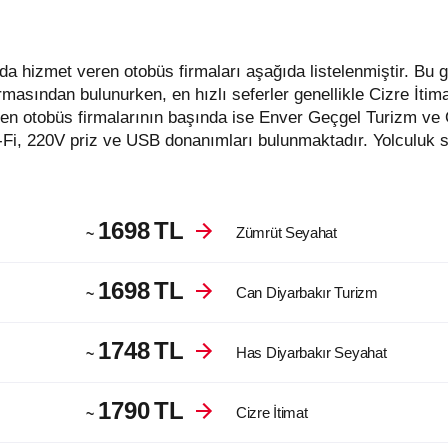
rmasından bulunurken, en hızlı seferler genellikle Cizre İtim
en otobüs firmalarının başında ise Enver Geçgel Turizm ve 
-Fi, 220V priz ve USB donanımları bulunmaktadır. Yolculuk s
1698
TL
Zümrüt Seyahat
~
1698
TL
Can Diyarbakır Turizm
~
1748
TL
Has Diyarbakır Seyahat
~
1790
TL
Cizre İtimat
~