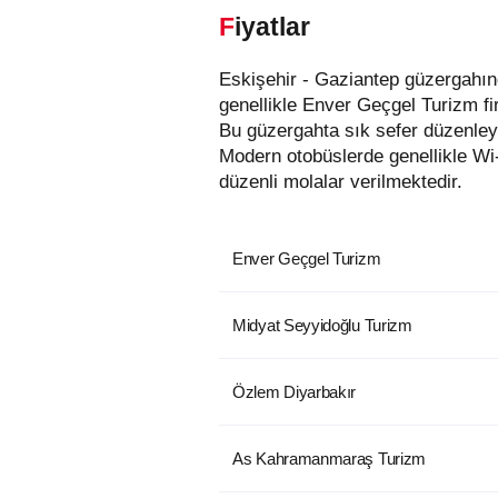
Fiyatlar
Eskişehir - Gaziantep güzergahında hizmet veren otobüs firmaları aşağıda listelenmiştir. Bu güzergahta en uygun fiyatlı biletler
genellikle Enver Geçgel Turizm fi
Bu güzergahta sık sefer düzenley
Modern otobüslerde genellikle Wi
düzenli molalar verilmektedir.
Enver Geçgel Turizm
Midyat Seyyidoğlu Turizm
Özlem Diyarbakır
As Kahramanmaraş Turizm