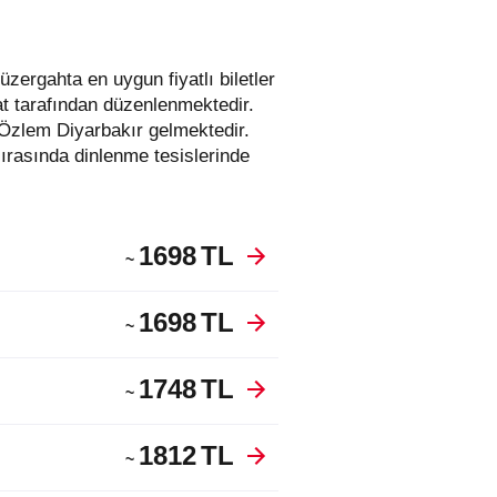
at tarafından düzenlenmektedir.
Özlem Diyarbakır gelmektedir.
ırasında dinlenme tesislerinde
1698
TL
~
1698
TL
~
1748
TL
~
1812
TL
~