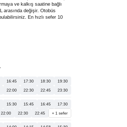
irmaya ve kalkış saatine bağlı
TL arasında değişir.
Otobüs
bulabilirsiniz. En hızlı sefer 10
.
16:45
17:30
18:30
19:30
22:00
22:30
22:45
23:30
15:30
15:45
16:45
17:30
22:00
22:30
22:45
+ 1 sefer