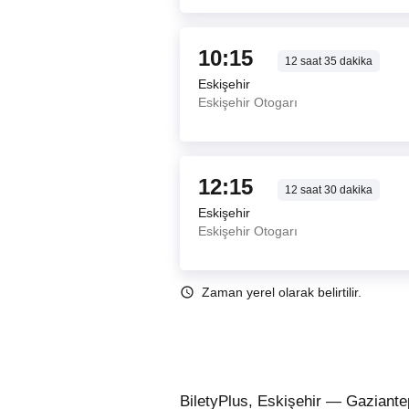
10:15
12
saat
35
dakika
Eskişehir
Eskişehir Otogarı
12:15
12
saat
30
dakika
Eskişehir
Eskişehir Otogarı
Zaman yerel olarak belirtilir.
BiletyPlus, Eskişehir — Gaziante