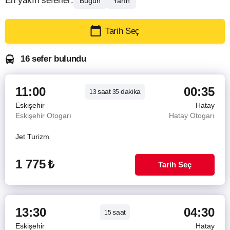
En yakın seferler:
Bugün
Yarın
Tarih Seç
16 sefer bulundu
11:00
00:35
saat
dakika
13
35
Eskişehir
Hatay
Eskişehir Otogarı
Hatay Otogarı
Jet Turizm
1 775
₺
Tarih Seç
13:30
04:30
saat
15
Eskişehir
Hatay