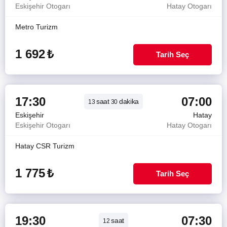
Eskişehir Otogarı
Hatay Otogarı
Metro Turizm
1 692
₺
Tarih Seç
17:30
07:00
saat
dakika
13
30
Eskişehir
Hatay
Eskişehir Otogarı
Hatay Otogarı
Hatay CSR Turizm
1 775
₺
Tarih Seç
19:30
07:30
saat
12