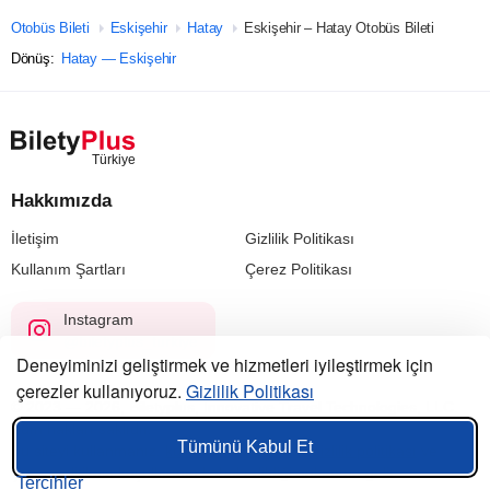
Otobüs Bileti
Eskişehir
Hatay
Eskişehir – Hatay Otobüs Bileti
Dönüş:
Hatay — Eskişehir
Hakkımızda
İletişim
Gizlilik Politikası
Kullanım Şartları
Çerez Politikası
Instagram
@biletyplus_turkiye
Deneyiminizi geliştirmek ve hizmetleri iyileştirmek için
çerezler kullanıyoruz.
Gizlilik Politikası
© 2023 — 2026, Biletyplus, Innovative Travel Technologies, LLC.
Tüm hakları saklıdır.
Tümünü Kabul Et
Bu siteyi kullanmanız,
kullanıcı sözleşmesi
,
gizlilik politikası
ve
çerez politikası
koşullarının kabul edildiği anlamına gelir.
Tercihler