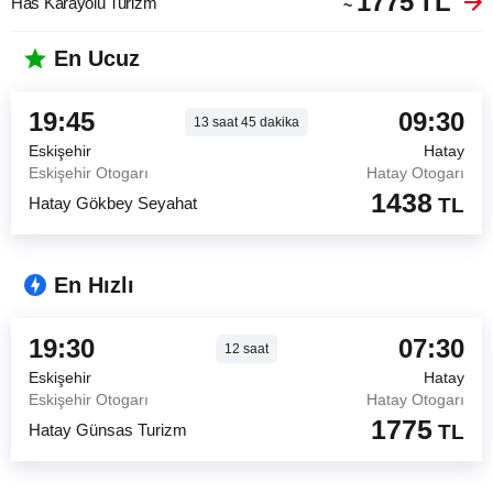
1775
TL
Has Karayolu Turizm
~
En Ucuz
19:45
09:30
13
saat
45
dakika
Eskişehir
Hatay
Eskişehir Otogarı
Hatay Otogarı
1438
Hatay Gökbey Seyahat
TL
En Hızlı
19:30
07:30
12
saat
Eskişehir
Hatay
Eskişehir Otogarı
Hatay Otogarı
1775
Hatay Günsas Turizm
TL