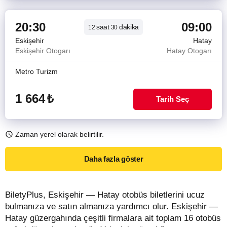
20:30
09:00
saat
dakika
12
30
Eskişehir
Hatay
Eskişehir Otogarı
Hatay Otogarı
Metro Turizm
1 664
₺
Tarih Seç
Zaman yerel olarak belirtilir.
Daha fazla göster
BiletyPlus, Eskişehir — Hatay otobüs biletlerini ucuz
bulmanıza ve satın almanıza yardımcı olur. Eskişehir —
Hatay güzergahında çeşitli firmalara ait toplam 16 otobüs