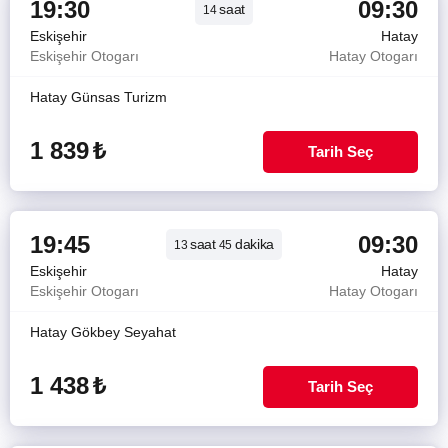
19:30
09:30
saat
14
Eskişehir
Hatay
Eskişehir Otogarı
Hatay Otogarı
Hatay Günsas Turizm
1 839
₺
Tarih Seç
19:45
09:30
saat
dakika
13
45
Eskişehir
Hatay
Eskişehir Otogarı
Hatay Otogarı
Hatay Gökbey Seyahat
1 438
₺
Tarih Seç