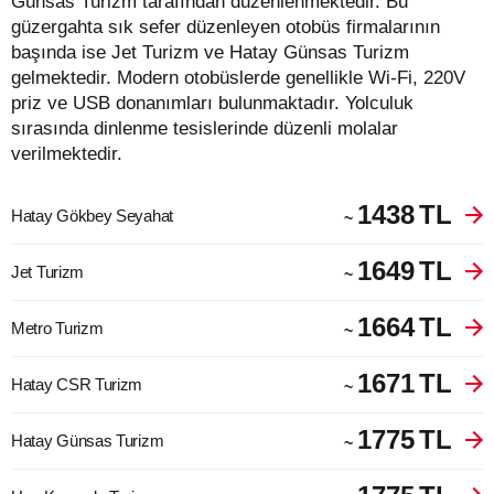
Günsas Turizm tarafından düzenlenmektedir. Bu
güzergahta sık sefer düzenleyen otobüs firmalarının
başında ise Jet Turizm ve Hatay Günsas Turizm
gelmektedir. Modern otobüslerde genellikle Wi-Fi, 220V
priz ve USB donanımları bulunmaktadır. Yolculuk
sırasında dinlenme tesislerinde düzenli molalar
verilmektedir.
1438
TL
Hatay Gökbey Seyahat
~
1649
TL
Jet Turizm
~
1664
TL
Metro Turizm
~
1671
TL
Hatay CSR Turizm
~
1775
TL
Hatay Günsas Turizm
~