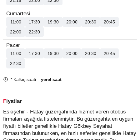
21:15
22:00
22:30
Cumartesi
11:00
17:30
19:30
20:00
20:30
20:45
22:00
22:30
Pazar
11:00
17:30
19:30
20:00
20:30
20:45
22:30
* Kalkış saati –
yerel saat
Fiyatlar
Eskişehir - Hatay güzergahında hizmet veren otobüs
firmaları aşağıda listelenmiştir. Bu güzergahta en uygun
fiyatlı biletler genellikle Hatay Gökbey Seyahat
firmasından bulunurken, en hızlı seferler genellikle Hatay