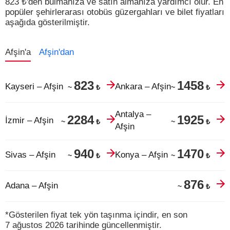
823
₺
'den bulmanıza ve satın almanıza yardımcı olur.
En
popüler şehirlerarası otobüs güzergahları ve bilet fiyatları
aşağıda gösterilmiştir.
Afşin'a
Afşin'dan
823
1458
Kayseri – Afşin
Ankara – Afşin
₺
₺
~
~
Antalya –
2284
1925
İzmir – Afşin
₺
₺
~
~
Afşin
940
1470
Sivas – Afşin
Konya – Afşin
₺
₺
~
~
876
Adana – Afşin
₺
~
*Gösterilen fiyat tek yön taşınma içindir, en son
7 ağustos 2026 tarihinde güncellenmiştir.