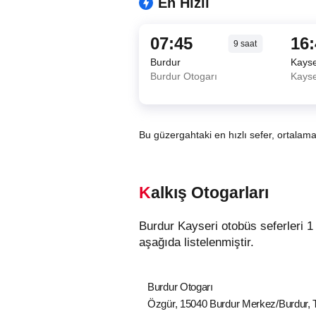
En Hızlı
07:45
16
9
saat
Burdur
Kayse
Burdur Otogarı
Kayse
Bu güzergahtaki en hızlı sefer, ortalam
Kalkış Otogarları
Burdur Kayseri otobüs seferleri 1 farklı kalkış noktasından hareket etmektedir. Burdur şehrindeki otobüslerin kalkış noktaları
aşağıda listelenmiştir.
Burdur Otogarı
Özgür, 15040 Burdur Merkez/Burdur, 