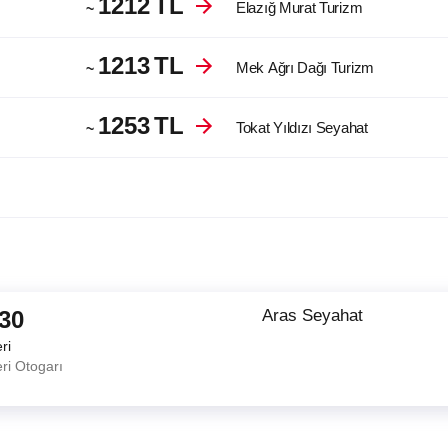
1212
TL
Elazığ Murat Turizm
~
1213
TL
Mek Ağrı Dağı Turizm
~
1253
TL
Tokat Yıldızı Seyahat
~
:30
Aras Seyahat
ri
ri Otogarı