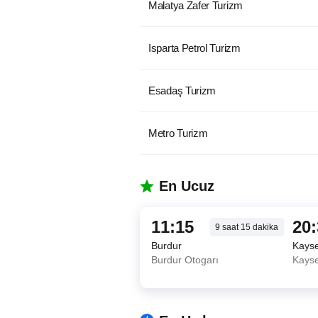
Malatya Zafer Turizm
Isparta Petrol Turizm
Esadaş Turizm
Metro Turizm
En Ucuz
11:15
20
9
saat
15
dakika
Burdur
Kayse
Burdur Otogarı
Kayse