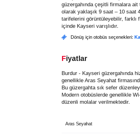
güzergahında çeşitli firmalara ai
olarak yaklaşık 9 saat – 10 saat 
tarifelerini görüntüleyebilir, farklı
içinde Kayseri varışlıdır.
Dönüş için otobüs seçenekleri:
Ka
Fiyatlar
Burdur - Kayseri güzergahında hizmet veren otobüs firmaları aşağıda listelenmiştir. Bu güzergahta en uygun fiyatlı biletler
genellikle Aras Seyahat firmasınd
Bu güzergahta sık sefer düzenleye
Modern otobüslerde genellikle Wi
düzenli molalar verilmektedir.
Aras Seyahat