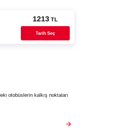
1213
TL
Tarih Seç