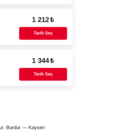
1 212
₺
Tarih Seç
1 344
₺
Tarih Seç
lur. Burdur — Kayseri