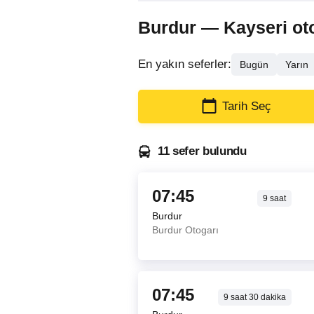
Burdur — Kayseri otob
En yakın seferler:
Bugün
Yarın
Tarih Seç
11 sefer bulundu
07:45
9
saat
Burdur
Burdur Otogarı
07:45
9
saat
30
dakika