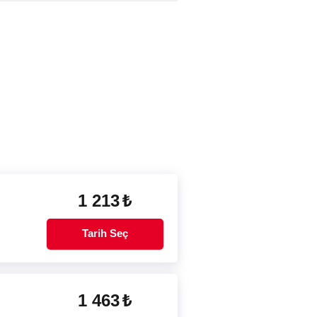
1 213
₺
Tarih Seç
1 463
₺