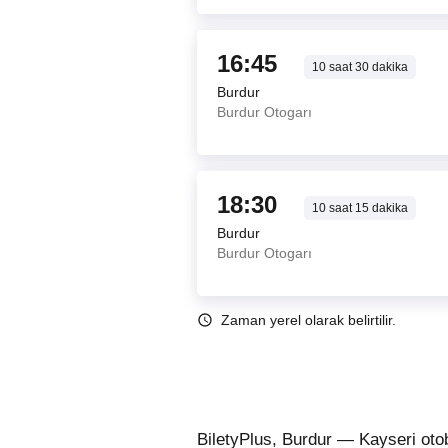
16:45
10
saat
30
dakika
Burdur
Burdur Otogarı
18:30
10
saat
15
dakika
Burdur
Burdur Otogarı
Zaman yerel olarak belirtilir.
BiletyPlus, Burdur — Kayseri oto