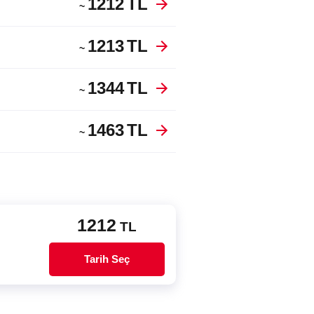
1212
TL
~
1213
TL
~
1344
TL
~
1463
TL
~
1212
TL
Tarih Seç