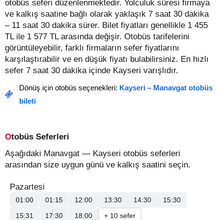
otobüs seferi düzenlenmektedir. Yolculuk süresi firmaya
ve kalkış saatine bağlı olarak yaklaşık 7 saat 30 dakika
– 11 saat 30 dakika sürer.
Bilet fiyatları genellikle 1 455
TL ile 1 577 TL arasında değişir.
Otobüs tarifelerini
görüntüleyebilir, farklı firmaların sefer fiyatlarını
karşılaştırabilir ve en düşük fiyatı bulabilirsiniz. En hızlı
sefer 7 saat 30 dakika içinde Kayseri varışlıdır.
Dönüş için otobüs seçenekleri:
Kayseri – Manavgat otobüs
bileti
Otobüs Seferleri
Aşağıdaki Manavgat — Kayseri otobüs seferleri
arasından size uygun günü ve kalkış saatini seçin.
Pazartesi
01:00
01:15
12:00
13:30
14:30
15:30
15:31
17:30
18:00
+ 10 sefer