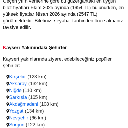
Geçen yılın verilerine göre bu güzergahtaki en uygun
bilet fiyatları Ekim 2025 ayında (1954 TL) bulunurken, en
yüksek fiyatlar Nisan 2026 ayında (2547 TL)
görülmektedir. Biletinizi seyahat tarihinden önce almanız
tavsiye edilir.
Kayseri Yakınındaki Şehirler
Kayseri yakınlarında ziyaret edebileceğiniz popüler
şehirler:
Kırşehir
(123 km)
Aksaray
(132 km)
Niğde
(110 km)
Şarkışla
(105 km)
Akdağmadeni
(108 km)
Yozgat
(134 km)
Nevşehir
(66 km)
Sorgun
(122 km)