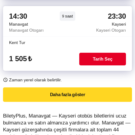
14:30
23:30
saat
9
Manavgat
Kayseri
Manavgat Otogarı
Kayseri Otogarı
Kent Tur
1 505
₺
Tarih Seç
Zaman yerel olarak belirtilir.
Daha fazla göster
BiletyPlus, Manavgat — Kayseri otobüs biletlerini ucuz
bulmanıza ve satın almanıza yardımcı olur. Manavgat —
Kayseri güzergahında çeşitli firmalara ait toplam 44