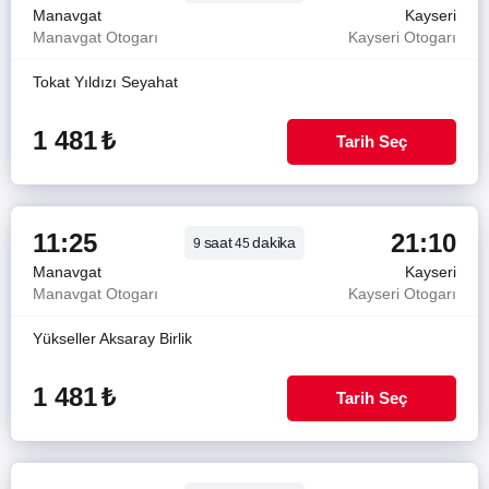
Manavgat
Kayseri
Manavgat Otogarı
Kayseri Otogarı
Tokat Yıldızı Seyahat
1 481
₺
Tarih Seç
11:25
21:10
saat
dakika
9
45
Manavgat
Kayseri
Manavgat Otogarı
Kayseri Otogarı
Yükseller Aksaray Birlik
1 481
₺
Tarih Seç