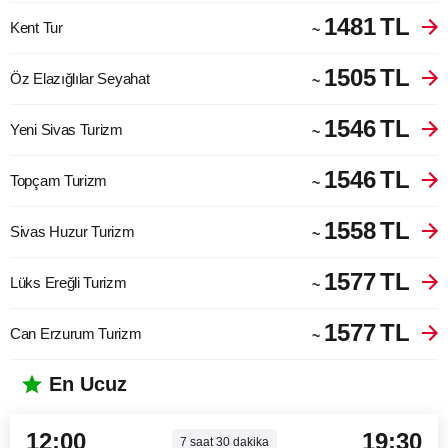
1481
TL
Kent Tur
~
1505
TL
Öz Elazığlılar Seyahat
~
1546
TL
Yeni Sivas Turizm
~
1546
TL
Topçam Turizm
~
1558
TL
Sivas Huzur Turizm
~
1577
TL
Lüks Ereğli Turizm
~
1577
TL
Can Erzurum Turizm
~
En Ucuz
12:00
19:30
7
saat
30
dakika