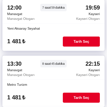
12:00
19:59
saat
dakika
7
59
Manavgat
Kayseri
Manavgat Otogarı
Kayseri Otogarı
Yeni Aksaray Seyahat
1 481
₺
Tarih Seç
13:30
22:15
saat
dakika
8
45
Manavgat
Kayseri
Manavgat Otogarı
Kayseri Otogarı
Metro Turizm
1 481
₺
Tarih Seç