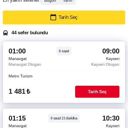
En yakın seferler:
Bugün
Yarın
Tarih Seç
44 sefer bulundu
01:00
09:00
saat
8
Manavgat
Kayseri
Manavgat Otogarı
Kayseri Otogarı
Metro Turizm
1 481
₺
Tarih Seç
01:15
10:30
saat
dakika
9
15
Manavgat
Kayseri