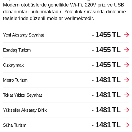
Modern otobüslerde genellikle Wi-Fi, 220V priz ve USB
donanımları bulunmaktadır. Yolculuk sırasında dinlenme
tesislerinde düzenli molalar verilmektedir.
1455
TL
Yeni Aksaray Seyahat
~
1455
TL
Esadaş Turizm
~
1455
TL
Özkaymak
~
1481
TL
Metro Turizm
~
1481
TL
Tokat Yıldızı Seyahat
~
1481
TL
Yükseller Aksaray Birlik
~
1481
TL
Süha Turizm
~