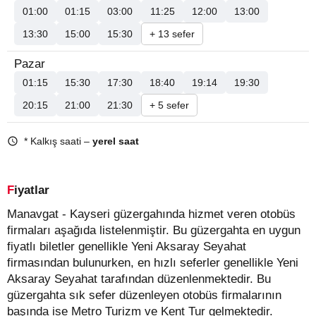
01:00
01:15
03:00
11:25
12:00
13:00
13:30
15:00
15:30
+ 13 sefer
Pazar
01:15
15:30
17:30
18:40
19:14
19:30
20:15
21:00
21:30
+ 5 sefer
* Kalkış saati –
yerel saat
Fiyatlar
Manavgat - Kayseri güzergahında hizmet veren otobüs
firmaları aşağıda listelenmiştir. Bu güzergahta en uygun
fiyatlı biletler genellikle Yeni Aksaray Seyahat
firmasından bulunurken, en hızlı seferler genellikle Yeni
Aksaray Seyahat tarafından düzenlenmektedir. Bu
güzergahta sık sefer düzenleyen otobüs firmalarının
başında ise Metro Turizm ve Kent Tur gelmektedir.