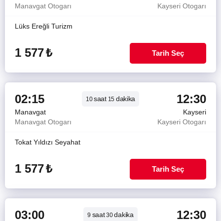
Manavgat Otogarı
Kayseri Otogarı
Lüks Ereğli Turizm
1 577
₺
Tarih Seç
02:15
12:30
saat
dakika
10
15
Manavgat
Kayseri
Manavgat Otogarı
Kayseri Otogarı
Tokat Yıldızı Seyahat
1 577
₺
Tarih Seç
03:00
12:30
saat
dakika
9
30