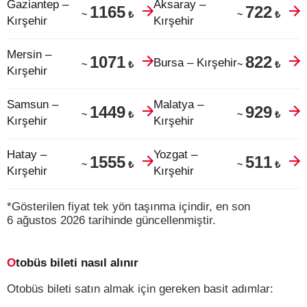
Gaziantep –
Aksaray –
1165
722
₺
₺
~
~
Kırşehir
Kırşehir
Mersin –
1071
822
Bursa – Kırşehir
₺
₺
~
~
Kırşehir
Samsun –
Malatya –
1449
929
₺
₺
~
~
Kırşehir
Kırşehir
Hatay –
Yozgat –
1555
511
₺
₺
~
~
Kırşehir
Kırşehir
*Gösterilen fiyat tek yön taşınma içindir, en son
6 ağustos 2026 tarihinde güncellenmiştir.
Otobüs bileti nasıl alınır
Otobüs bileti satın almak için gereken basit adımlar: