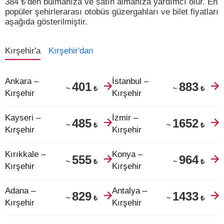
384
₺
'den bulmanıza ve satın almanıza yardımcı olur.
En
popüler şehirlerarası otobüs güzergahları ve bilet fiyatları
aşağıda gösterilmiştir.
Kırşehir'a
Kırşehir'dan
Ankara –
İstanbul –
401
883
₺
₺
~
~
Kırşehir
Kırşehir
Kayseri –
İzmir –
485
1652
₺
₺
~
~
Kırşehir
Kırşehir
Kırıkkale –
Konya –
555
964
₺
₺
~
~
Kırşehir
Kırşehir
Adana –
Antalya –
829
1433
₺
₺
~
~
Kırşehir
Kırşehir