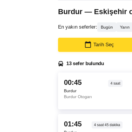
Burdur — Eskişehir ot
En yakın seferler:
Bugün
Yarın
Tarih Seç
13 sefer bulundu
00:45
4
saat
Burdur
Burdur Otogarı
01:45
4
saat
45
dakika