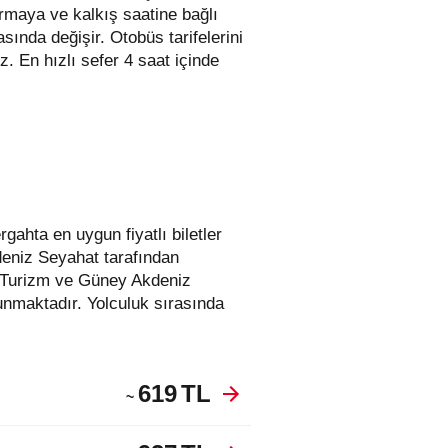
irmaya ve kalkış saatine bağlı
rasında değişir.
Otobüs tarifelerini
niz. En hızlı sefer 4 saat içinde
kdeniz Seyahat tarafından
u Turizm ve Güney Akdeniz
unmaktadır. Yolculuk sırasında
619
TL
~