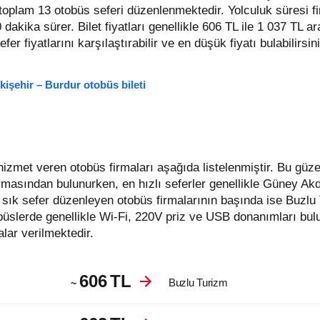
t toplam 13 otobüs seferi düzenlenmektedir. Yolculuk süresi f
0 dakika sürer.
Bilet fiyatları genellikle 606 TL ile 1 037 TL a
sefer fiyatlarını karşılaştırabilir ve en düşük fiyatı bulabilirsi
kişehir – Burdur otobüs bileti
firmasından bulunurken, en hızlı seferler genellikle Güney A
sık sefer düzenleyen otobüs firmalarının başında ise Buzl
üslerde genellikle Wi-Fi, 220V priz ve USB donanımları bul
lar verilmektedir.
606
TL
Buzlu Turizm
~