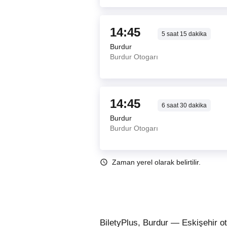
14:45
5
saat
15
dakika
Burdur
Burdur Otogarı
14:45
6
saat
30
dakika
Burdur
Burdur Otogarı
Zaman yerel olarak belirtilir.
BiletyPlus, Burdur — Eskişehir ot