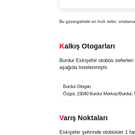
Bu güzergahtaki en hızlı sefer, ortalam
Kalkış Otogarları
Burdur Eskişehir otobüs seferleri 1 farklı kalkış noktasından hareket etmektedir. Burdur şehrindeki otobüslerin kalkış noktaları
aşağıda listelenmiştir.
Burdur Otogarı
Özgür, 15040 Burdur Merkez/Burdur, 
Varış Noktaları
Eskişehir şehrinde otobüsler 1 fa