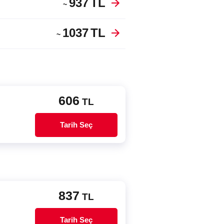
937
TL
~
1037
TL
~
606
TL
Tarih Seç
837
TL
Tarih Seç