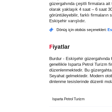
güzergahında çeşitli firmalara ai
olarak yaklaşık 4 saat – 6 saat 3
görüntüleyebilir, farklı firmaların 
Eskişehir varışlıdır.
Dönüş için otobüs seçenekleri:
Es
Fiyatlar
Burdur - Eskişehir güzergahında hizmet veren otobüs firmaları aşağıda listelenmiştir. Bu güzergahta en uygun fiyatlı biletler
genellikle Isparta Petrol Turizm 
düzenlenmektedir. Bu güzergahta 
Seyahat gelmektedir. Modern otob
dinlenme tesislerinde düzenli mola
Isparta Petrol Turizm