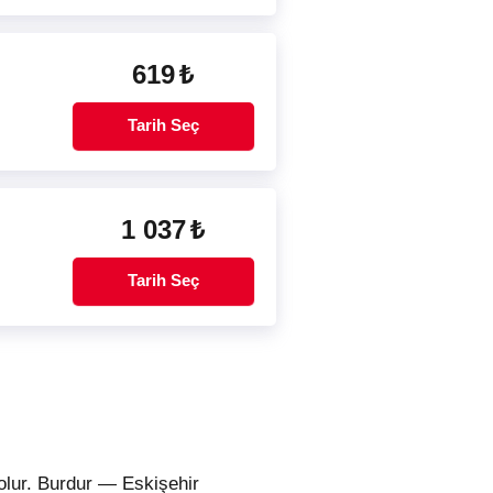
619
₺
Tarih Seç
1 037
₺
Tarih Seç
olur. Burdur — Eskişehir