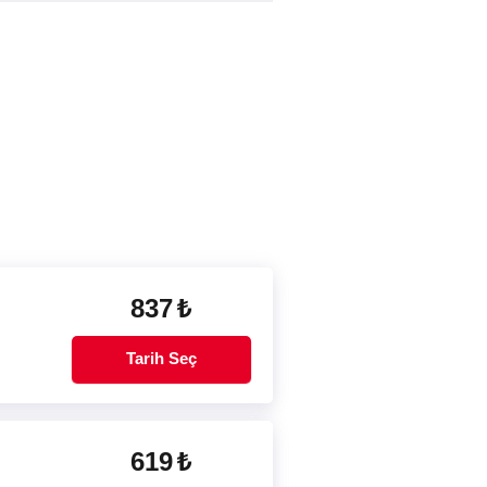
837
₺
Tarih Seç
619
₺