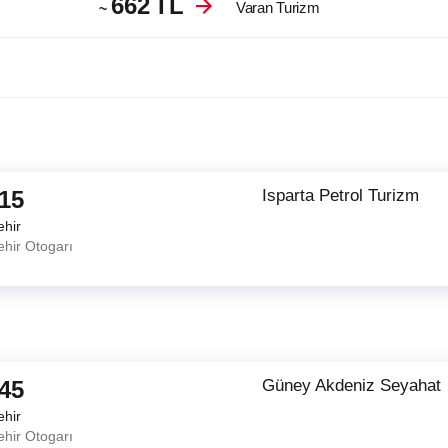
662
TL
Varan Turizm
~
:15
Isparta Petrol Turizm
ehir
ehir Otogarı
:45
Güney Akdeniz Seyahat
ehir
ehir Otogarı