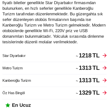
fiyatlı biletler genellikle Star Diyarbakır firmasından
bulunurken, en hızlı seferler genellikle Kanberoğlu
Turizm tarafından düzenlenmektedir. Bu güzergahta sık
sefer düzenleyen otobüs firmalarının başında ise
Kanberoğlu Turizm ve Metro Turizm gelmektedir. Modern
otobüslerde genellikle Wi-Fi, 220V priz ve USB
donanımları bulunmaktadır. Yolculuk sırasında dinlenme
tesislerinde düzenli molalar verilmektedir.
1218
TL
Star Diyarbakır
~
1313
TL
Metro Turizm
~
1313
TL
Kanberoğlu Turizm
~
1329
TL
Öz Has Bingöl
~
En Ucuz