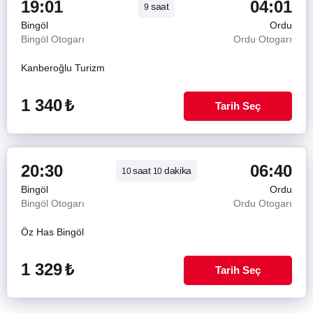
19:01
04:01
saat
9
Bingöl
Ordu
Bingöl Otogarı
Ordu Otogarı
Kanberoğlu Turizm
1 340
₺
Tarih Seç
20:30
06:40
saat
dakika
10
10
Bingöl
Ordu
Bingöl Otogarı
Ordu Otogarı
Öz Has Bingöl
1 329
₺
Tarih Seç