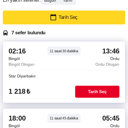
En yakın seferler:
Bugün
Yarın
Tarih Seç
7 sefer bulundu
02:16
13:46
saat
dakika
11
30
Bingöl
Ordu
Bingöl Otogarı
Ordu Otogarı
Star Diyarbakır
1 218
₺
Tarih Seç
18:00
05:45
saat
dakika
11
45
Bingöl
Ordu