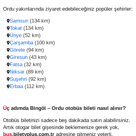
Ordu yakınlarında ziyaret edebileceğiniz popüler şehirler:
Samsun
(134 km)
Tokat
(134 km)
Ünye
(52 km)
Çarşamba
(100 km)
Görele
(94 km)
Giresun
(43 km)
Fatsa
(32 km)
Niksar
(89 km)
Suşehri
(92 km)
Erbaa
(112 km)
Üç adımda Bingöl – Ordu otobüs bileti nasıl alınır?
Otobüs biletinizi sadece beş dakikada satın alabilirsiniz.
Artık otogar bilet gişesinde beklemenize gerek yok,
bus
.biletyplus.com.tr
adresine gitmeniz yeterli.