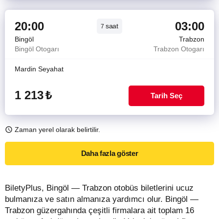
20:00
03:00
saat
7
Bingöl
Trabzon
Bingöl Otogarı
Trabzon Otogarı
Mardin Seyahat
1 213
₺
Tarih Seç
Zaman yerel olarak belirtilir.
Daha fazla göster
BiletyPlus, Bingöl — Trabzon otobüs biletlerini ucuz
bulmanıza ve satın almanıza yardımcı olur. Bingöl —
Trabzon güzergahında çeşitli firmalara ait toplam 16