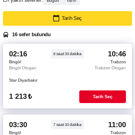
En yakın seferler:
Bugün
Yarın
Tarih Seç
16 sefer bulundu
02:16
10:46
saat
dakika
8
30
Bingöl
Trabzon
Bingöl Otogarı
Trabzon Otogarı
Star Diyarbakır
1 213
₺
Tarih Seç
03:30
11:00
saat
dakika
7
30
Bingöl
Trabzon