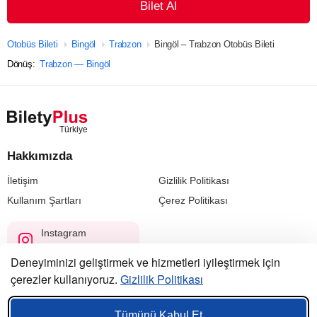
Bilet Al
Otobüs Bileti
Bingöl
Trabzon
Bingöl – Trabzon Otobüs Bileti
Dönüş:
Trabzon — Bingöl
Hakkımızda
İletişim
Gizlilik Politikası
Kullanım Şartları
Çerez Politikası
Instagram
@biletyplus_turkiye
Deneyiminizi geliştirmek ve hizmetleri iyileştirmek için
çerezler kullanıyoruz.
Gizlilik Politikası
© 2023 — 2026, Biletyplus, Innovative Travel Technologies, LLC.
Tüm hakları saklıdır.
Tümünü Kabul Et