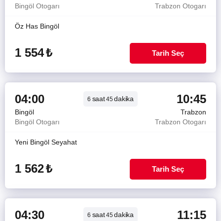
Bingöl Otogarı
Trabzon Otogarı
Öz Has Bingöl
1 554
₺
Tarih Seç
04:00
10:45
saat
dakika
6
45
Bingöl
Trabzon
Bingöl Otogarı
Trabzon Otogarı
Yeni Bingöl Seyahat
1 562
₺
Tarih Seç
04:30
11:15
saat
dakika
6
45