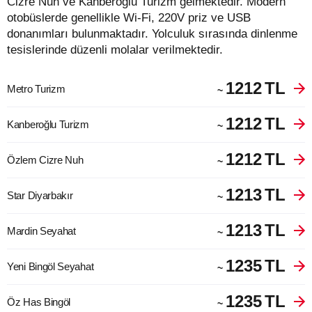
Cizre Nuh ve Kanberoğlu Turizm gelmektedir. Modern
otobüslerde genellikle Wi-Fi, 220V priz ve USB
donanımları bulunmaktadır. Yolculuk sırasında dinlenme
tesislerinde düzenli molalar verilmektedir.
1212
TL
Metro Turizm
~
1212
TL
Kanberoğlu Turizm
~
1212
TL
Özlem Cizre Nuh
~
1213
TL
Star Diyarbakır
~
1213
TL
Mardin Seyahat
~
1235
TL
Yeni Bingöl Seyahat
~
1235
TL
Öz Has Bingöl
~