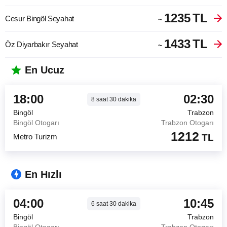
1235
TL
Cesur Bingöl Seyahat
~
1433
TL
Öz Diyarbakır Seyahat
~
En Ucuz
18:00
02:30
8
saat
30
dakika
Bingöl
Trabzon
Bingöl Otogarı
Trabzon Otogarı
1212
Metro Turizm
TL
En Hızlı
04:00
10:45
6
saat
30
dakika
Bingöl
Trabzon