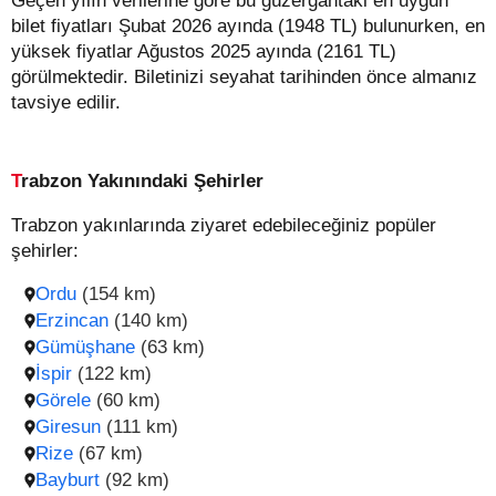
Geçen yılın verilerine göre bu güzergahtaki en uygun
bilet fiyatları Şubat 2026 ayında (1948 TL) bulunurken, en
yüksek fiyatlar Ağustos 2025 ayında (2161 TL)
görülmektedir. Biletinizi seyahat tarihinden önce almanız
tavsiye edilir.
Trabzon Yakınındaki Şehirler
Trabzon yakınlarında ziyaret edebileceğiniz popüler
şehirler:
Ordu
(154 km)
Erzincan
(140 km)
Gümüşhane
(63 km)
İspir
(122 km)
Görele
(60 km)
Giresun
(111 km)
Rize
(67 km)
Bayburt
(92 km)