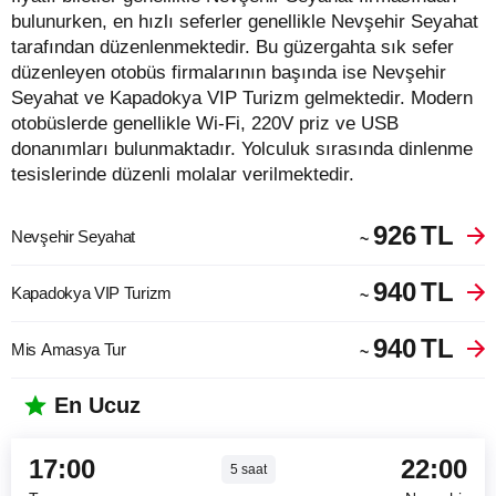
bulunurken, en hızlı seferler genellikle Nevşehir Seyahat
tarafından düzenlenmektedir. Bu güzergahta sık sefer
düzenleyen otobüs firmalarının başında ise Nevşehir
Seyahat ve Kapadokya VIP Turizm gelmektedir. Modern
otobüslerde genellikle Wi-Fi, 220V priz ve USB
donanımları bulunmaktadır. Yolculuk sırasında dinlenme
tesislerinde düzenli molalar verilmektedir.
926
TL
Nevşehir Seyahat
~
940
TL
Kapadokya VIP Turizm
~
940
TL
Mis Amasya Tur
~
En Ucuz
17:00
22:00
5
saat