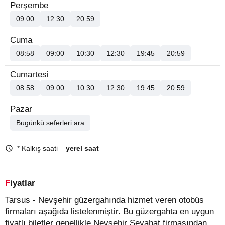
Perşembe
09:00
12:30
20:59
Cuma
08:58
09:00
10:30
12:30
19:45
20:59
Cumartesi
08:58
09:00
10:30
12:30
19:45
20:59
Pazar
Bugünkü seferleri ara
* Kalkış saati –
yerel saat
Fiyatlar
Tarsus - Nevşehir güzergahında hizmet veren otobüs
firmaları aşağıda listelenmiştir. Bu güzergahta en uygun
fiyatlı biletler genellikle Nevşehir Seyahat firmasından