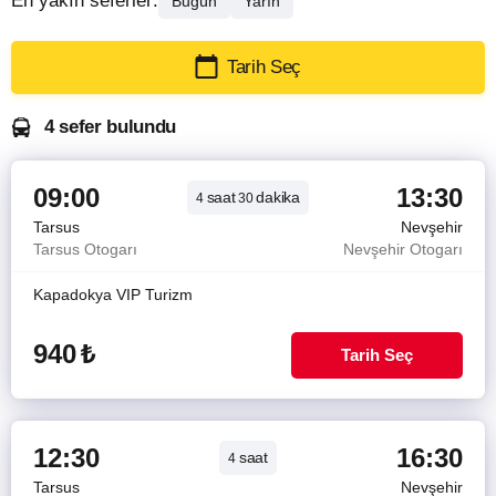
En yakın seferler:
Bugün
Yarın
Tarih Seç
4 sefer bulundu
09:00
13:30
saat
dakika
4
30
Tarsus
Nevşehir
Tarsus Otogarı
Nevşehir Otogarı
Kapadokya VIP Turizm
940
₺
Tarih Seç
12:30
16:30
saat
4
Tarsus
Nevşehir