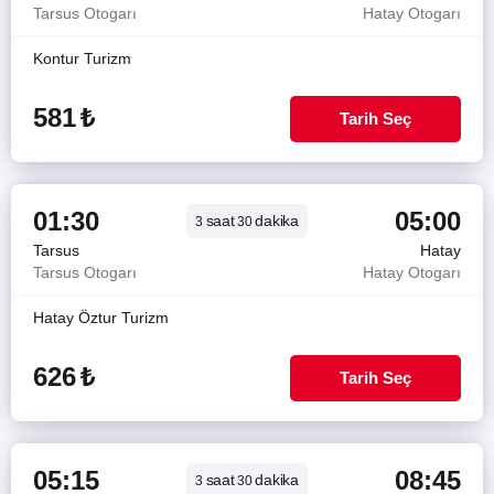
Tarsus Otogarı
Hatay Otogarı
Kontur Turizm
581
₺
Tarih Seç
01:30
05:00
saat
dakika
3
30
Tarsus
Hatay
Tarsus Otogarı
Hatay Otogarı
Hatay Öztur Turizm
626
₺
Tarih Seç
05:15
08:45
saat
dakika
3
30