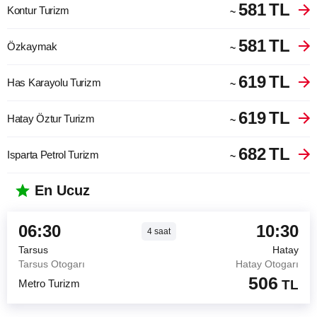
581
TL
Kontur Turizm
~
581
TL
Özkaymak
~
619
TL
Has Karayolu Turizm
~
619
TL
Hatay Öztur Turizm
~
682
TL
Isparta Petrol Turizm
~
En Ucuz
06:30
10:30
4
saat
Tarsus
Hatay
Tarsus Otogarı
Hatay Otogarı
506
Metro Turizm
TL