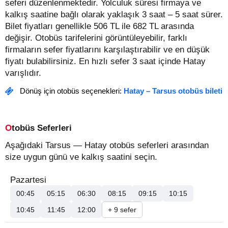
seferi düzenlenmektedir. Yolculuk süresi firmaya ve
kalkış saatine bağlı olarak yaklaşık 3 saat – 5 saat sürer.
Bilet fiyatları genellikle 506 TL ile 682 TL arasında
değişir.
Otobüs tarifelerini görüntüleyebilir, farklı
firmaların sefer fiyatlarını karşılaştırabilir ve en düşük
fiyatı bulabilirsiniz. En hızlı sefer 3 saat içinde Hatay
varışlıdır.
Dönüş için otobüs seçenekleri:
Hatay – Tarsus otobüs bileti
Otobüs Seferleri
Aşağıdaki Tarsus — Hatay otobüs seferleri arasından
size uygun günü ve kalkış saatini seçin.
Pazartesi
00:45
05:15
06:30
08:15
09:15
10:15
10:45
11:45
12:00
+ 9 sefer