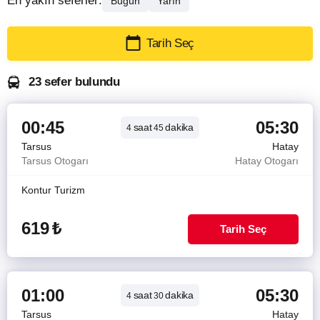
En yakın seferler:
Bugün
Yarın
Tarih Seç
23 sefer bulundu
00:45
05:30
saat
dakika
4
45
Tarsus
Hatay
Tarsus Otogarı
Hatay Otogarı
Kontur Turizm
619
₺
Tarih Seç
01:00
05:30
saat
dakika
4
30
Tarsus
Hatay