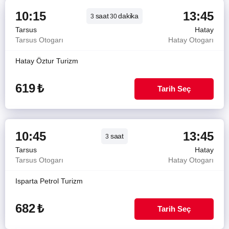
10:15
13:45
saat
dakika
3
30
Tarsus
Hatay
Tarsus Otogarı
Hatay Otogarı
Hatay Öztur Turizm
619
₺
Tarih Seç
10:45
13:45
saat
3
Tarsus
Hatay
Tarsus Otogarı
Hatay Otogarı
Isparta Petrol Turizm
682
₺
Tarih Seç