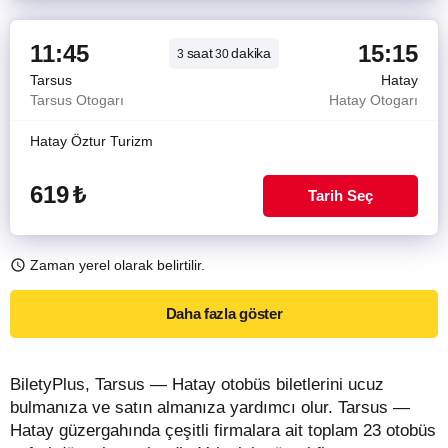
11:45
15:15
saat
dakika
3
30
Tarsus
Hatay
Tarsus Otogarı
Hatay Otogarı
Hatay Öztur Turizm
619
₺
Tarih Seç
Zaman yerel olarak belirtilir.
Daha fazla göster
BiletyPlus, Tarsus — Hatay otobüs biletlerini ucuz
bulmanıza ve satın almanıza yardımcı olur. Tarsus —
Hatay güzergahında çeşitli firmalara ait toplam 23 otobüs