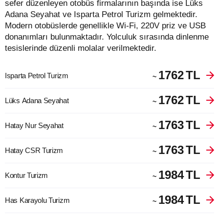
sefer düzenleyen otobüs firmalarının başında ise Lüks
Adana Seyahat ve Isparta Petrol Turizm gelmektedir.
Modern otobüslerde genellikle Wi-Fi, 220V priz ve USB
donanımları bulunmaktadır. Yolculuk sırasında dinlenme
tesislerinde düzenli molalar verilmektedir.
1762
TL
Isparta Petrol Turizm
~
1762
TL
Lüks Adana Seyahat
~
1763
TL
Hatay Nur Seyahat
~
1763
TL
Hatay CSR Turizm
~
1984
TL
Kontur Turizm
~
1984
TL
Has Karayolu Turizm
~