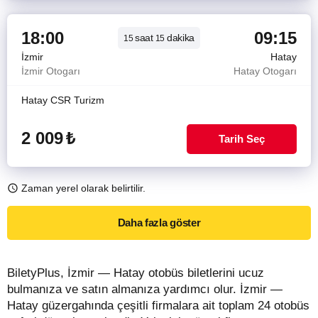
18:00
09:15
saat
dakika
15
15
İzmir
Hatay
İzmir Otogarı
Hatay Otogarı
Hatay CSR Turizm
2 009
₺
Tarih Seç
Zaman yerel olarak belirtilir.
Daha fazla göster
BiletyPlus, İzmir — Hatay otobüs biletlerini ucuz
bulmanıza ve satın almanıza yardımcı olur. İzmir —
Hatay güzergahında çeşitli firmalara ait toplam 24 otobüs