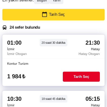
En yakın seferler:
Bugün
Yarın
Tarih Seç
24 sefer bulundu
01:00
21:30
saat
dakika
20
30
İzmir
Hatay
İzmir Otogarı
Hatay Otogarı
Kontur Turizm
1 984
₺
Tarih Seç
10:30
05:15
saat
dakika
18
45
İzmir
Hatay